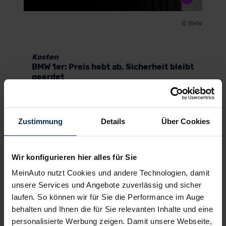
© BMW
Kosten
BMW 1er: Preis hebt ab, Sicherheit bleibt
geerdet
Beim Anblick der neuen Preise ist das leichter
gesagt als getan. Der Preis des BMW 1er nähert
sich bedrohlich den 40.000 Euro: wohlgemerkt
Zustimmung
Details
Über Cookies
jener des Basismodells. Mit dem stärkeren Diesel
überspringt er diese Mark bereits – mit dem M135
kostet er weit jenseits der 50.000 Euro.
Wir konfigurieren hier alles für Sie
Dass der 1er für diesen Preis ein exzellente
MeinAuto nutzt Cookies und andere Technologien, damit
Sicherheitsausstattung bietet, ist das Mindeste.
unsere Services und Angebote zuverlässig und sicher
Bei der Ausstattung des Basismodells sticht der
laufen. So können wir für Sie die Performance im Auge
automatische Einparkassistent heraus. In der
behalten und Ihnen die für Sie relevanten Inhalte und eine
Optionsliste fällt uns der erweiterte Parkassistent
positiv auf; mit ihm ist das Einparken per
personalisierte Werbung zeigen. Damit unsere Webseite,