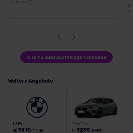
Le
(anpassbar)
6
(a
Alle 43 Gebrauchtwagen ansehen
Weitere Angebote
BMW
BMW 1er
301€
323€
ab
/Monat
ab
/Monat