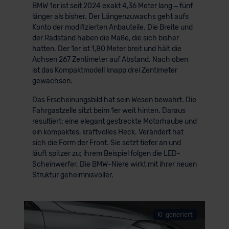
BMW 1er ist seit 2024 exakt 4,36 Meter lang – fünf
länger als bisher. Der Längenzuwachs geht aufs
Konto der modifizierten Anbauteile. Die Breite und
der Radstand haben die Maße, die sich bisher
hatten. Der 1er ist 1,80 Meter breit und hält die
Achsen 267 Zentimeter auf Abstand. Nach oben
ist das Kompaktmodell knapp drei Zentimeter
gewachsen.
Das Erscheinungsbild hat sein Wesen bewahrt. Die
Fahrgastzelle sitzt beim 1er weit hinten. Daraus
resultiert: eine elegant gestreckte Motorhaube und
ein kompaktes, kraftvolles Heck. Verändert hat
sich die Form der Front. Sie setzt tiefer an und
läuft spitzer zu; ihrem Beispiel folgen die LED-
Scheinwerfer. Die BMW-Niere wirkt mit ihrer neuen
Struktur geheimnisvoller.
KI-generiert