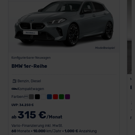
Modellbeispiel
Konfigurierbarer Neuwagen
BMW 1er-Reihe
Ne
Benzin, Diesel
B
Kompaktwagen
Farben:
UVP: 34.250 €
315 €
ab
/Monat
Fa
Vario-Finanzierung inkl. MwSt.
60
Monate •
10.000
km/Jahr •
1.000 €
Anzahlung