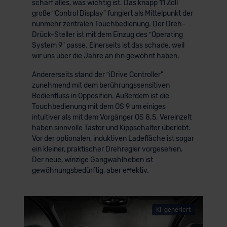
scharf alles, was wichtig ist. Das knapp 11 Zoll
große ʺControl Display" fungiert als Mittelpunkt der
nunmehr zentralen Touchbedienung. Der Dreh-
Drück-Steller ist mit dem Einzug des ʺOperating
System 9" passe. Einerseits ist das schade, weil
wir uns über die Jahre an ihn gewöhnt haben.
Andererseits stand der ʺiDrive Controller"
zunehmend mit dem berührungssensitiven
Bedienfluss in Opposition. Außerdem ist die
Touchbedienung mit dem OS 9 um einiges
intuitiver als mit dem Vorgänger OS 8.5. Vereinzelt
haben sinnvolle Taster und Kippschalter überlebt.
Vor der optionalen, induktiven Ladefläche ist sogar
ein kleiner, praktischer Drehregler vorgesehen.
Der neue, winzige Gangwahlheben ist
gewöhnungsbedürftig, aber effektiv.
KI-generiert