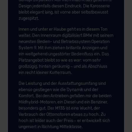
Design jedenfalls diesen Eindruck. Die Karosserie
der EU erfolgt, erfolgt dies ausschließlich auf der
bleibt elegant lang, ist vorne aber selbstbewusst
Grundlage eines Angemessenheitsbeschlusses der EU-
zugespitzt.
Kommission (Art. 45 Abs. 1 DSGVO), von
Standarddatenschutzklauseln (Art. 46 Abs. 2 lit. c
Innen und unter er Haube geht es in diesem Ton
DSGVO) oder wenn Sie hierzu Ihre Einwilligung freiwillig
weiter. Den Innenraum digitalisiert BMW mit seinem
neuesten Bedien- und Betriebssystem Operation
erteilen. Nähere Informationen zu den bestehenden
System 9. Mit ihm ziehen brillante Anzeigen und
Datenschutzklauseln können Sie über den Kontakt zu
ein weitgehend ungestörter Bedienfluss ein. Das
unserem Datenschutzbeauftragten unter
Platzangebot bleibt so wie es war: vorn sehr
datenschutz@meinauto.de anfordern.
großzügig, hinten geräumig – und als Abschluss
ein recht kleiner Kofferraum.
Datenschutzerklärung
|
Impressum
Die Leistung und der Ausstattungsumfang sind
ebenso gestiegen wie die Dynamik und der
Komfort. Bei den Antrieben gefallen mir die beiden
Mildhybrid-Motoren, ein Diesel und ein Benziner,
besonders gut. Der M135 ist eine Wucht, der
Verbrauch der Ottomotoren etwas zu hoch. Zu
hoch ist leider auch der Preis – er entwickelt sich
ungeniert in Richtung Mittelklasse.