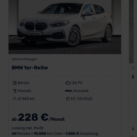
Gebrauchtwagen
BMW 1er-Reihe
Ge
B
Benzin
136 PS
Manuell
Limousine
67.443 km
EZ: 05/2022
228 €
ab
/Monat
Leasing inkl. MwSt.
a
60
Monate •
10.000
km/Jahr •
1.000 €
Anzahlung