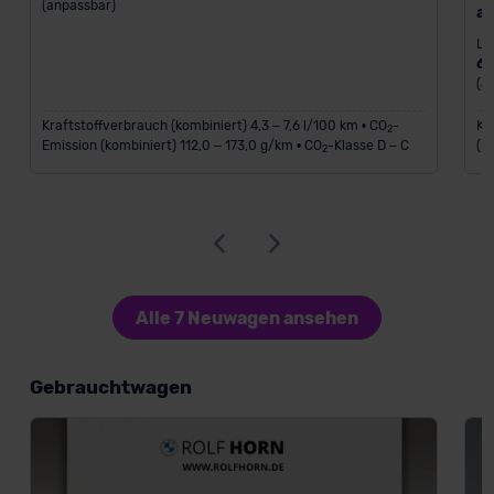
(anpassbar)
a
Le
6
(a
Kraftstoffverbrauch (kombiniert) 4,3 – 7,6 l/100 km • CO
-
Kr
2
Emission (kombiniert) 112,0 – 173,0 g/km • CO
-Klasse D – C
(k
2
Alle 7 Neuwagen ansehen
Gebrauchtwagen