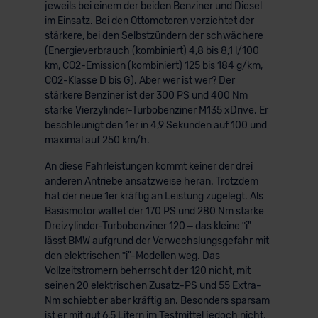
jeweils bei einem der beiden Benziner und Diesel
im Einsatz. Bei den Ottomotoren verzichtet der
stärkere, bei den Selbstzündern der schwächere
(Energieverbrauch (kombiniert) 4,8 bis 8,1 l/100
km, CO2-Emission (kombiniert) 125 bis 184 g/km,
CO2-Klasse D bis G). Aber wer ist wer? Der
stärkere Benziner ist der 300 PS und 400 Nm
starke Vierzylinder-Turbobenziner M135 xDrive. Er
beschleunigt den 1er in 4,9 Sekunden auf 100 und
maximal auf 250 km/h.
An diese Fahrleistungen kommt keiner der drei
anderen Antriebe ansatzweise heran. Trotzdem
hat der neue 1er kräftig an Leistung zugelegt. Als
Basismotor waltet der 170 PS und 280 Nm starke
Dreizylinder-Turbobenziner 120 – das kleine ʺi"
lässt BMW aufgrund der Verwechslungsgefahr mit
den elektrischen ʺi"-Modellen weg. Das
Vollzeitstromern beherrscht der 120 nicht, mit
seinen 20 elektrischen Zusatz-PS und 55 Extra-
Nm schiebt er aber kräftig an. Besonders sparsam
ist er mit gut 6,5 Litern im Testmittel jedoch nicht.