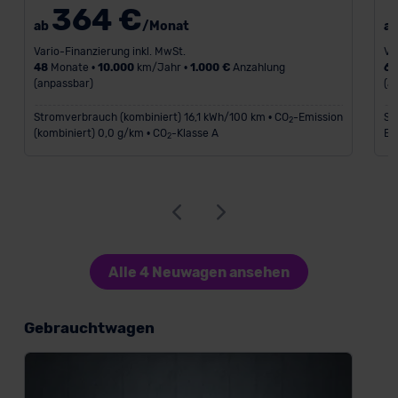
364 €
ab
/Monat
a
Vario-Finanzierung inkl. MwSt.
Va
48
Monate •
10.000
km/Jahr •
1.000 €
Anzahlung
6
(anpassbar)
(a
Stromverbrauch (kombiniert) 16,1 kWh/100 km • CO
-Emission
St
2
(kombiniert) 0,0 g/km • CO
-Klasse A
Em
2
Alle 4 Neuwagen ansehen
Gebrauchtwagen