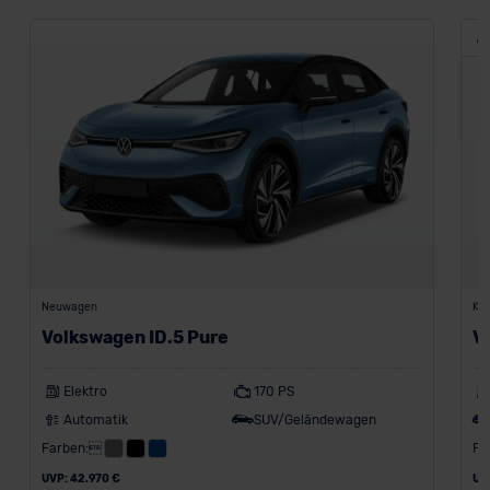
Neuwagen
Kon
Volkswagen ID.5 Pure
V
Elektro
170 PS
Automatik
SUV/Geländewagen
Farben:
Fa
UVP: 42.970 €
UV