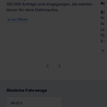
An
100.000 Anträge sind eingegangen, die meisten
davon für reine Elektroautos.
23
fri
zur News
Ant
Lea
Hyb
6.0
Ähnliche Fahrzeuge
VW ID.5