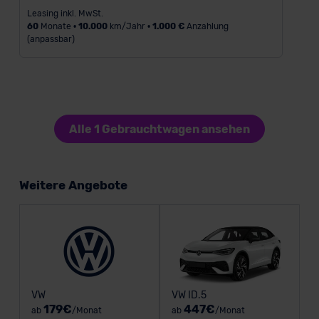
Leasing inkl. MwSt.
60
Monate •
10.000
km/Jahr •
1.000 €
Anzahlung
(anpassbar)
Alle 1 Gebrauchtwagen ansehen
Weitere Angebote
VW
VW ID.5
179€
447€
ab
/Monat
ab
/Monat