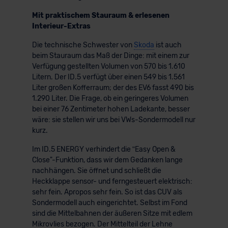
Mit praktischem Stauraum & erlesenen
Interieur-Extras
Die technische Schwester von
Skoda
ist auch
beim Stauraum das Maß der Dinge: mit einem zur
Verfügung gestellten Volumen von 570 bis 1.610
Litern. Der ID.5 verfügt über einen 549 bis 1.561
Liter großen Kofferraum; der des EV6 fasst 490 bis
1.290 Liter. Die Frage, ob ein geringeres Volumen
bei einer 76 Zentimeter hohen Ladekante, besser
wäre: sie stellen wir uns bei VWs-Sondermodell nur
kurz.
Im ID.5 ENERGY verhindert die ʺEasy Open &
Close"-Funktion, dass wir dem Gedanken lange
nachhängen. Sie öffnet und schließt die
Heckklappe sensor- und ferngesteuert elektrisch:
sehr fein. Apropos sehr fein. So ist das CUV als
Sondermodell auch eingerichtet. Selbst im Fond
sind die Mittelbahnen der äußeren Sitze mit edlem
Mikrovlies bezogen. Der Mittelteil der Lehne