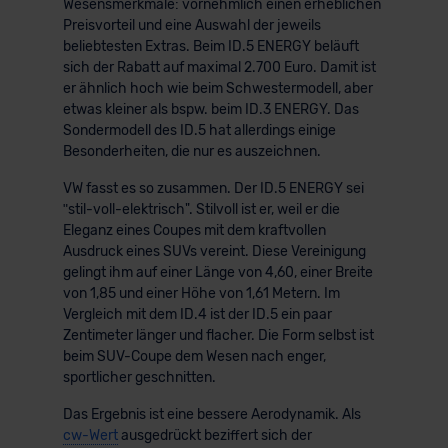
Wesensmerkmale: vornehmlich einen erheblichen
Preisvorteil und eine Auswahl der jeweils
beliebtesten Extras. Beim ID.5 ENERGY beläuft
sich der Rabatt auf maximal 2.700 Euro. Damit ist
er ähnlich hoch wie beim Schwestermodell, aber
etwas kleiner als bspw. beim ID.3 ENERGY. Das
Sondermodell des ID.5 hat allerdings einige
Besonderheiten, die nur es auszeichnen.
VW fasst es so zusammen. Der ID.5 ENERGY sei
ʺstil-voll-elektrisch". Stilvoll ist er, weil er die
Eleganz eines Coupes mit dem kraftvollen
Ausdruck eines SUVs vereint. Diese Vereinigung
gelingt ihm auf einer Länge von 4,60, einer Breite
von 1,85 und einer Höhe von 1,61 Metern. Im
Vergleich mit dem ID.4 ist der ID.5 ein paar
Zentimeter länger und flacher. Die Form selbst ist
beim SUV-Coupe dem Wesen nach enger,
sportlicher geschnitten.
Das Ergebnis ist eine bessere Aerodynamik. Als
cw-Wert
ausgedrückt beziffert sich der