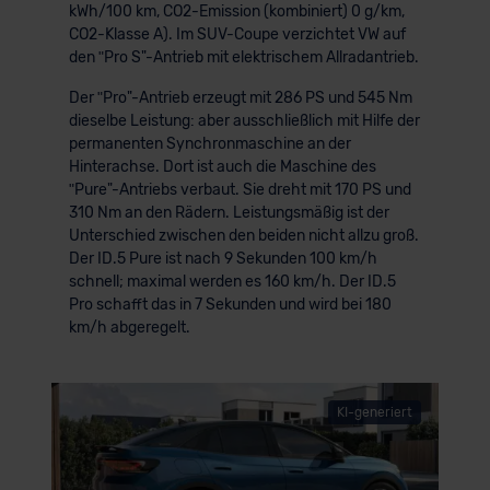
kWh/100 km, CO2-Emission (kombiniert) 0 g/km,
CO2-Klasse A). Im SUV-Coupe verzichtet VW auf
den ʺPro S"-Antrieb mit elektrischem Allradantrieb.
Der ʺPro"-Antrieb erzeugt mit 286 PS und 545 Nm
dieselbe Leistung: aber ausschließlich mit Hilfe der
permanenten Synchronmaschine an der
Hinterachse. Dort ist auch die Maschine des
ʺPure"-Antriebs verbaut. Sie dreht mit 170 PS und
310 Nm an den Rädern. Leistungsmäßig ist der
Unterschied zwischen den beiden nicht allzu groß.
Der ID.5 Pure ist nach 9 Sekunden 100 km/h
schnell; maximal werden es 160 km/h. Der ID.5
Pro schafft das in 7 Sekunden und wird bei 180
km/h abgeregelt.
KI-generiert