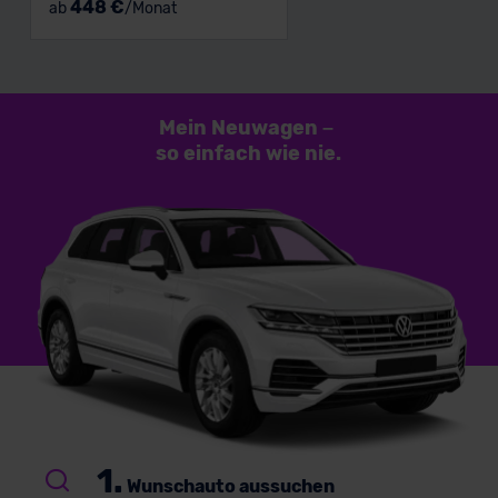
448 €
ab
/Monat
Mein Neuwagen
–
so einfach
wie nie.
1.
Wunschauto aussuchen