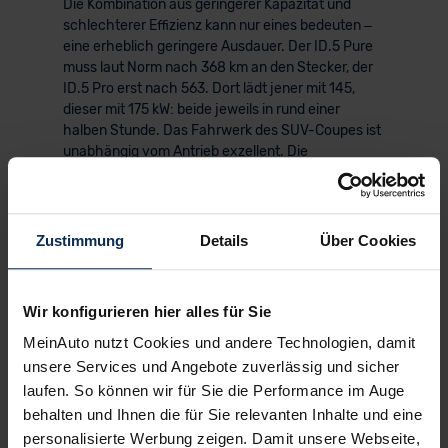
Die Kombination aus geringerer Kapazität und
schlechterer Effizienz kann nur eines bedeuten –
eine erheblich geringere Ausdauer. Der ID.5 Pure
muss laut Norm nach 368 km an den Stecker, der
ID.5 Pro erst nach 563. Dort lädt jener mit 145,
dieser mit 175 kW: beide jeweils in rund einer
halben Stunde. Das Fahrwerk des SUV-Coupes ist
unabhängig vom Antrieb exzellent. Die
Grundkonstruktion mit der Mehrlenker-
Hinterachse bürgt für eine wohl austarierte
Verbindung von Dynamik und Komfort.
Zustimmung
Details
Über Cookies
In der ENERGY-Version kommen zusätzlich
umfangreiche Assistenzsysteme hinzu.
Serienmäßig sind der "Travel Assist" und der "Park
Wir konfigurieren hier alles für Sie
Assist Plus" an Bord – das SUV-Coupé hält also
selbstständig Spur und Abstand und parkt
MeinAuto nutzt Cookies und andere Technologien, damit
teilautonom ein. Beides funktioniert im Test
unsere Services und Angebote zuverlässig und sicher
zuverlässig und macht den ID.5 ENERGY
laufen. So können wir für Sie die Performance im Auge
alltagstauglich und modern.
behalten und Ihnen die für Sie relevanten Inhalte und eine
personalisierte Werbung zeigen. Damit unsere Webseite,