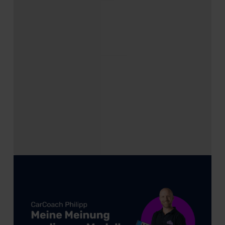
der EU erfolgt, erfolgt dies ausschließlich auf der
Grundlage eines Angemessenheitsbeschlusses der EU-
Kommission (Art. 45 Abs. 1 DSGVO), von
Standarddatenschutzklauseln (Art. 46 Abs. 2 lit. c
DSGVO) oder wenn Sie hierzu Ihre Einwilligung freiwillig
erteilen. Nähere Informationen zu den bestehenden
Datenschutzklauseln können Sie über den Kontakt zu
unserem Datenschutzbeauftragten unter
datenschutz@meinauto.de anfordern.
Datenschutzerklärung
|
Impressum