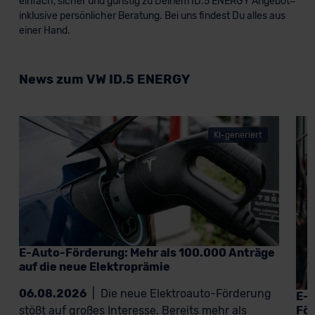
einfach, sicher und günstig zu Deinem ID.5 ENERGY Angebot–
inklusive persönlicher Beratung. Bei uns findest Du alles aus
einer Hand.
News zum VW ID.5 ENERGY
KI-generiert
E-Auto-Förderung: Mehr als 100.000 Anträge
auf die neue Elektroprämie
06.08.2026
|
Die neue Elektroauto-Förderung
E-A
För
stößt auf großes Interesse. Bereits mehr als