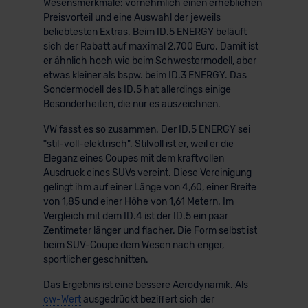
Wesensmerkmale: vornehmlich einen erheblichen
Preisvorteil und eine Auswahl der jeweils
beliebtesten Extras. Beim ID.5 ENERGY beläuft
sich der Rabatt auf maximal 2.700 Euro. Damit ist
er ähnlich hoch wie beim Schwestermodell, aber
etwas kleiner als bspw. beim ID.3 ENERGY. Das
Sondermodell des ID.5 hat allerdings einige
Besonderheiten, die nur es auszeichnen.
VW fasst es so zusammen. Der ID.5 ENERGY sei
ʺstil-voll-elektrisch". Stilvoll ist er, weil er die
Eleganz eines Coupes mit dem kraftvollen
Ausdruck eines SUVs vereint. Diese Vereinigung
gelingt ihm auf einer Länge von 4,60, einer Breite
von 1,85 und einer Höhe von 1,61 Metern. Im
Vergleich mit dem ID.4 ist der ID.5 ein paar
Zentimeter länger und flacher. Die Form selbst ist
beim SUV-Coupe dem Wesen nach enger,
sportlicher geschnitten.
Das Ergebnis ist eine bessere Aerodynamik. Als
cw-Wert
ausgedrückt beziffert sich der