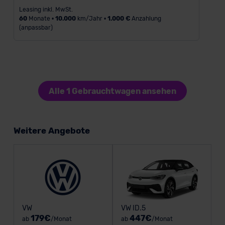
Leasing inkl. MwSt.
60
Monate •
10.000
km/Jahr •
1.000 €
Anzahlung
(anpassbar)
Alle 1 Gebrauchtwagen ansehen
Weitere Angebote
VW
VW ID.5
179€
447€
ab
/Monat
ab
/Monat