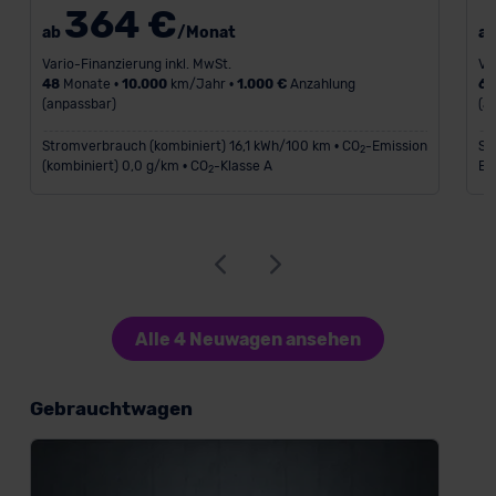
364 €
ab
/Monat
a
Vario-Finanzierung inkl. MwSt.
Va
48
Monate •
10.000
km/Jahr •
1.000 €
Anzahlung
6
(anpassbar)
(a
Stromverbrauch (kombiniert) 16,1 kWh/100 km • CO
-Emission
St
2
(kombiniert) 0,0 g/km • CO
-Klasse A
Em
2
Alle 4 Neuwagen ansehen
Gebrauchtwagen