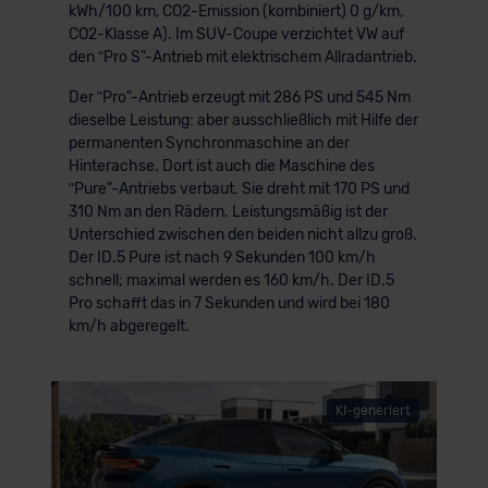
kWh/100 km, CO2-Emission (kombiniert) 0 g/km,
CO2-Klasse A). Im SUV-Coupe verzichtet VW auf
den ʺPro S"-Antrieb mit elektrischem Allradantrieb.
Der ʺPro"-Antrieb erzeugt mit 286 PS und 545 Nm
dieselbe Leistung: aber ausschließlich mit Hilfe der
permanenten Synchronmaschine an der
Hinterachse. Dort ist auch die Maschine des
ʺPure"-Antriebs verbaut. Sie dreht mit 170 PS und
310 Nm an den Rädern. Leistungsmäßig ist der
Unterschied zwischen den beiden nicht allzu groß.
Der ID.5 Pure ist nach 9 Sekunden 100 km/h
schnell; maximal werden es 160 km/h. Der ID.5
Pro schafft das in 7 Sekunden und wird bei 180
km/h abgeregelt.
KI-generiert