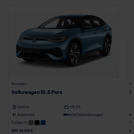
Neuwagen
Kon
Volkswagen ID.5 Pure
V
Elektro
170 PS
Automatik
SUV/Geländewagen
Farben:
Fa
UVP: 42.970 €
UV