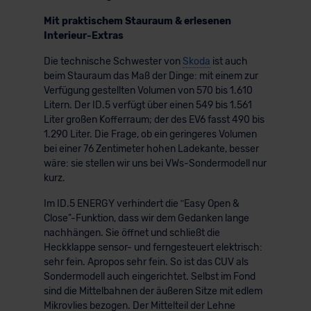
Mit praktischem Stauraum & erlesenen
Interieur-Extras
Die technische Schwester von
Skoda
ist auch
beim Stauraum das Maß der Dinge: mit einem zur
Verfügung gestellten Volumen von 570 bis 1.610
Litern. Der ID.5 verfügt über einen 549 bis 1.561
Liter großen Kofferraum; der des EV6 fasst 490 bis
1.290 Liter. Die Frage, ob ein geringeres Volumen
bei einer 76 Zentimeter hohen Ladekante, besser
wäre: sie stellen wir uns bei VWs-Sondermodell nur
kurz.
Im ID.5 ENERGY verhindert die ʺEasy Open &
Close"-Funktion, dass wir dem Gedanken lange
nachhängen. Sie öffnet und schließt die
Heckklappe sensor- und ferngesteuert elektrisch:
sehr fein. Apropos sehr fein. So ist das CUV als
Sondermodell auch eingerichtet. Selbst im Fond
sind die Mittelbahnen der äußeren Sitze mit edlem
Mikrovlies bezogen. Der Mittelteil der Lehne