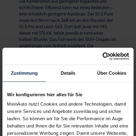
Die Kombination aus geringerer Kapazität und
schlechterer Effizienz kann nur eines bedeuten –
eine erheblich geringere Ausdauer. Der ID.5 Pure
muss laut Norm nach 368 km an den Stecker, der
ID.5 Pro erst nach 563. Dort lädt jener mit 145,
dieser mit 175 kW: beide jeweils in rund einer
halben Stunde. Das Fahrwerk des SUV-Coupes ist
unabhängig vom Antrieb exzellent. Die
Grundkonstruktion mit der Mehrlenker-
Hinterachse bürgt für eine wohl austarierte
Verbindung von Dynamik und Komfort.
Zustimmung
Details
Über Cookies
In der ENERGY-Version kommen zusätzlich
umfangreiche Assistenzsysteme hinzu.
Serienmäßig sind der "Travel Assist" und der "Park
Wir konfigurieren hier alles für Sie
Assist Plus" an Bord – das SUV-Coupé hält also
selbstständig Spur und Abstand und parkt
MeinAuto nutzt Cookies und andere Technologien, damit
teilautonom ein. Beides funktioniert im Test
unsere Services und Angebote zuverlässig und sicher
zuverlässig und macht den ID.5 ENERGY
laufen. So können wir für Sie die Performance im Auge
alltagstauglich und modern.
behalten und Ihnen die für Sie relevanten Inhalte und eine
personalisierte Werbung zeigen. Damit unsere Webseite,