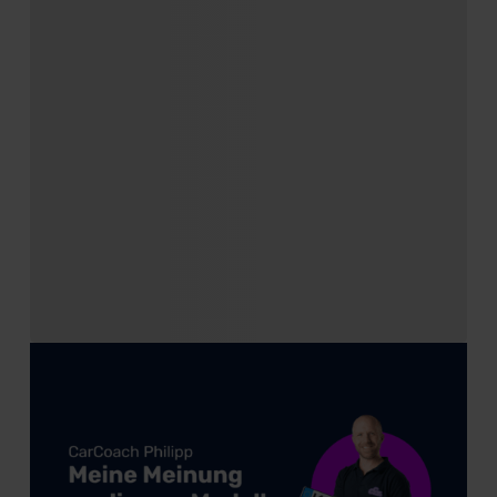
der EU erfolgt, erfolgt dies ausschließlich auf der
Grundlage eines Angemessenheitsbeschlusses der EU-
Kommission (Art. 45 Abs. 1 DSGVO), von
Standarddatenschutzklauseln (Art. 46 Abs. 2 lit. c
DSGVO) oder wenn Sie hierzu Ihre Einwilligung freiwillig
erteilen. Nähere Informationen zu den bestehenden
Datenschutzklauseln können Sie über den Kontakt zu
unserem Datenschutzbeauftragten unter
datenschutz@meinauto.de anfordern.
Datenschutzerklärung
|
Impressum