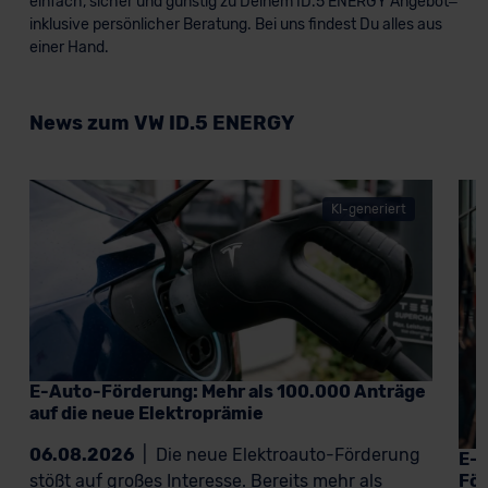
einfach, sicher und günstig zu Deinem ID.5 ENERGY Angebot–
inklusive persönlicher Beratung. Bei uns findest Du alles aus
einer Hand.
News zum VW ID.5 ENERGY
KI-generiert
E-Auto-Förderung: Mehr als 100.000 Anträge
auf die neue Elektroprämie
06.08.2026
|
Die neue Elektroauto-Förderung
E-A
För
stößt auf großes Interesse. Bereits mehr als