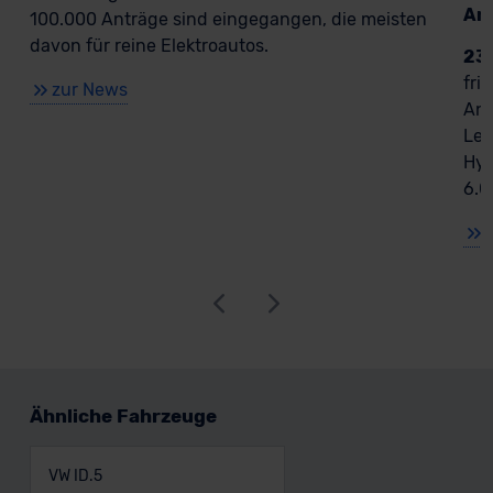
An
100.000 Anträge sind eingegangen, die meisten
davon für reine Elektroautos.
23
fri
zur News
Ant
Lea
Hyb
6.0
Ähnliche Fahrzeuge
VW ID.5