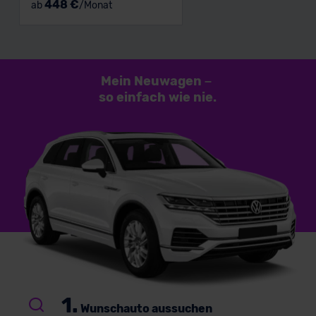
448 €
ab
/Monat
Mein Neuwagen
–
so einfach
wie nie.
1.
Wunschauto aussuchen