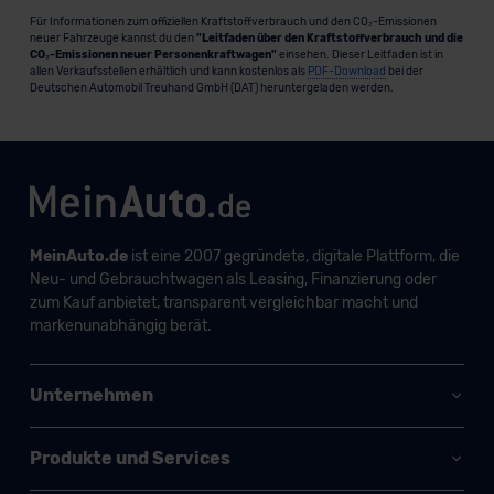
Für Informationen zum offiziellen Kraftstoffverbrauch und den CO₂-Emissionen
neuer Fahrzeuge kannst du den
"Leitfaden über den Kraftstoffverbrauch und die
CO₂-Emissionen neuer Personenkraftwagen"
einsehen. Dieser Leitfaden ist in
allen Verkaufsstellen erhältlich und kann kostenlos als
PDF-Download
bei der
Deutschen Automobil Treuhand GmbH (DAT) heruntergeladen werden.
MeinAuto.de
ist eine 2007 gegründete, digitale Plattform, die
Neu- und Gebrauchtwagen als Leasing, Finanzierung oder
zum Kauf anbietet, transparent vergleichbar macht und
markenunabhängig berät.
Unternehmen
Produkte und Services