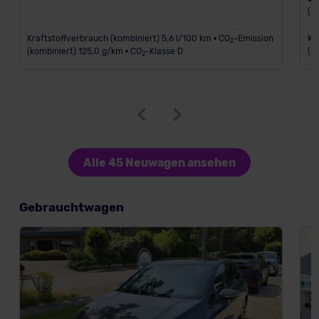
(a
Kraftstoffverbrauch (kombiniert) 5,6 l/100 km • CO
-Emission
Kr
2
(kombiniert) 125,0 g/km • CO
-Klasse D
(k
2
Alle 45 Neuwagen ansehen
Gebrauchtwagen