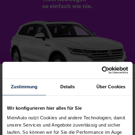
so einfach
wie nie.
Zustimmung
Details
Über Cookies
1.
Wunschauto aussuchen
Du wählst dein Lieblingsmodell – wir suchen es für
Wir konfigurieren hier alles für Sie
dich.
Einfach, kostenlos und unverbindlich
. Und
MeinAuto nutzt Cookies und andere Technologien, damit
garantiert zu Top-Preisen.
unsere Services und Angebote zuverlässig und sicher
2.
laufen. So können wir für Sie die Performance im Auge