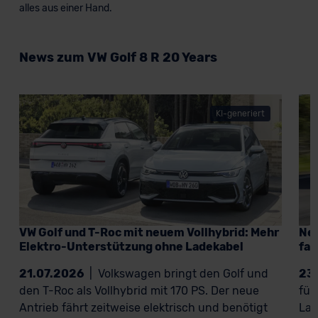
alles aus einer Hand.
News zum VW Golf 8 R 20 Years
KI-generiert
VW Golf und T-Roc mit neuem Vollhybrid: Mehr
Neu
Elektro-Unterstützung ohne Ladekabel
fah
21.07.2026
|
Volkswagen bringt den Golf und
23
den T-Roc als Vollhybrid mit 170 PS. Der neue
für
Antrieb fährt zeitweise elektrisch und benötigt
Lad