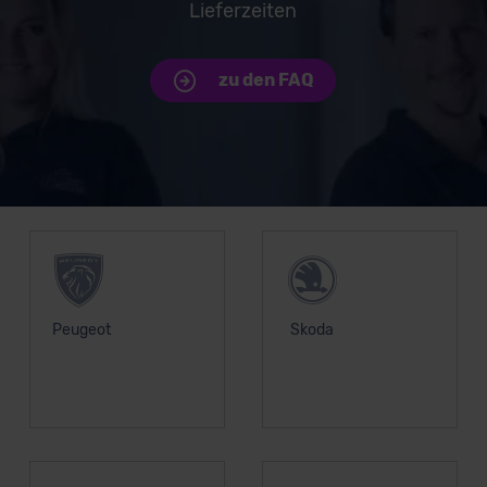
Lieferzeiten
außerhalb der EU zu übermitteln oder dort verarbeiten zu
lassen. Soweit eine Übermittlung in ein Land außerhalb
der EU erfolgt, erfolgt dies ausschließlich auf der
zu den FAQ
Grundlage eines Angemessenheitsbeschlusses der EU-
Kommission (Art. 45 Abs. 1 DSGVO), von
Standarddatenschutzklauseln (Art. 46 Abs. 2 lit. c
DSGVO) oder wenn Sie hierzu Ihre Einwilligung freiwillig
Unsere Top Marken
erteilen. Nähere Informationen zu den bestehenden
Datenschutzklauseln können Sie über den Kontakt zu
unserem Datenschutzbeauftragten unter
datenschutz@meinauto.de anfordern.
Peugeot
Skoda
Datenschutzerklärung
|
Impressum