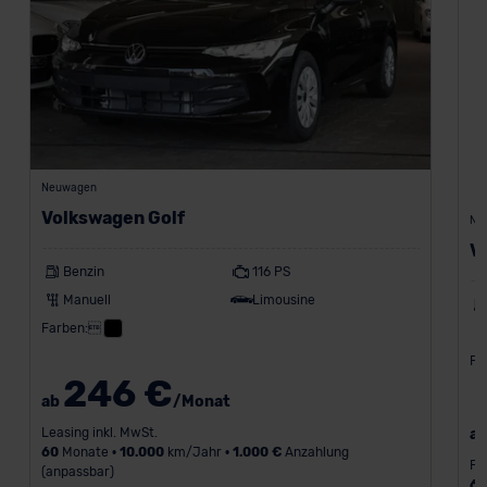
Neuwagen
Volkswagen Golf
Ne
V
Benzin
116 PS
Manuell
Limousine
Farben:
Fa
246 €
ab
/Monat
Leasing inkl. MwSt.
a
60
Monate •
10.000
km/Jahr •
1.000 €
Anzahlung
Fi
(anpassbar)
6