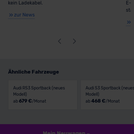
kein Ladekabel.
E-M
sta
zur News
Ähnliche Fahrzeuge
Audi RS3 Sportback (neues
Audi S3 Sportback (neue
Modell)
Modell)
679 €
468 €
ab
/Monat
ab
/Monat
Mein Neuwagen
–