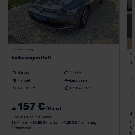
Gebrauchtwagen
Ge
Volkswagen Golf
V
Benzin
150 PS
Manuell
Limousine
69.000 km
EZ: 07/2023
157 €
ab
/Monat
a
Finanzierung inkl. MwSt.
Le
18
Monate •
10.000
km/Jahr •
1.000 €
Anzahlung
6
(anpassbar)
(a