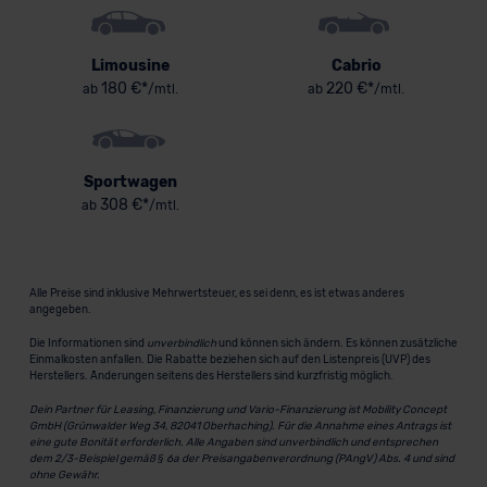
Limousine
Cabrio
180 €*
220 €*
ab
/mtl.
ab
/mtl.
Sportwagen
308 €*
ab
/mtl.
Alle Preise sind inklusive Mehrwertsteuer, es sei denn, es ist etwas anderes
angegeben.
Die Informationen sind
unverbindlich
und können sich ändern. Es können zusätzliche
Einmalkosten anfallen. Die Rabatte beziehen sich auf den Listenpreis (UVP) des
Herstellers. Änderungen seitens des Herstellers sind kurzfristig möglich.
Dein Partner für Leasing, Finanzierung und Vario-Finanzierung ist Mobility Concept
GmbH (Grünwalder Weg 34, 82041 Oberhaching). Für die Annahme eines Antrags ist
eine gute Bonität erforderlich. Alle Angaben sind unverbindlich und entsprechen
dem 2/3-Beispiel gemäß § 6a der Preisangabenverordnung (PAngV) Abs. 4 und sind
ohne Gewähr.