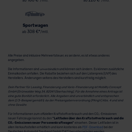
180 €*
220 €*
ab
/mtl.
ab
/mtl.
Sportwagen
308 €*
ab
/mtl.
Alle Preise sind inklusive Mehrwertsteuer, es sei denn, es ist etwas anderes
angegeben.
Die Informationen sind
unverbindlich
und können sich ändern. Es können zusätzliche
Einmalkosten anfallen. Die Rabatte beziehen sich auf den Listenpreis (UVP) des
Herstellers. Änderungen seitens des Herstellers sind kurzfristig möglich.
Dein Partner für Leasing, Finanzierung und Vario-Finanzierung ist Mobility Concept
GmbH (Grünwalder Weg 34, 82041 Oberhaching). Für die Annahme eines Antrags ist
eine gute Bonität erforderlich. Alle Angaben sind unverbindlich und entsprechen
dem 2/3-Beispiel gemäß § 6a der Preisangabenverordnung (PAngV) Abs. 4 und sind
ohne Gewähr.
Für Informationen zum offiziellen Kraftstoffverbrauch und den CO₂-Emissionen
neuer Fahrzeuge kannst du den
"Leitfaden über den Kraftstoffverbrauch und die
CO₂-Emissionen neuer Personenkraftwagen"
einsehen. Dieser Leitfaden ist in
allen Verkaufsstellen erhältlich und kann kostenlos als
PDF-Download
bei der
Deutschen Automobil Treuhand GmbH (DAT) heruntergeladen werden.