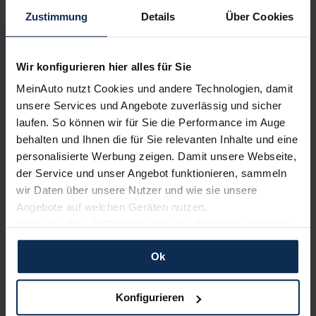
Zustimmung
Details
Über Cookies
Wir konfigurieren hier alles für Sie
MeinAuto nutzt Cookies und andere Technologien, damit
unsere Services und Angebote zuverlässig und sicher
laufen. So können wir für Sie die Performance im Auge
KIA
BMW
behalten und Ihnen die für Sie relevanten Inhalte und eine
personalisierte Werbung zeigen. Damit unsere Webseite,
der Service und unser Angebot funktionieren, sammeln
wir Daten über unsere Nutzer und wie sie unsere
Angebote auf welchen Geräten nutzen.
Wenn Sie das „OK“ finden, sind Sie damit einverstanden
und erlauben uns Cookies für unseren Service zu
Ok
verwenden und diese Daten an Dritte weiterzugeben,
Nissan
Ford
etwa an unsere Marketingpartner. Falls Sie dem nicht
zustimmen möchten, beschränken wir uns auf die
Konfigurieren
wesentlichen Cookies. Leider können wir unsere Inhalte