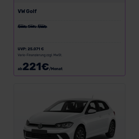
VW Golf
UVP:
25.071 €
Vario-Finanzierung zzgl. MwSt.
221
€
ab
/Monat