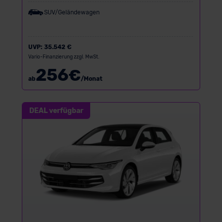
SUV/Geländewagen
UVP:
35.542 €
Vario-Finanzierung zzgl. MwSt.
256
€
ab
/Monat
DEAL verfügbar