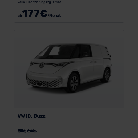
Vario-Finanzierung zzgl. MwSt.
177
€
ab
/Monat
VW ID. Buzz