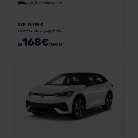
SUV/Geländewagen
UVP:
19.798 €
Vario-Finanzierung zzgl. MwSt.
168
€
ab
/Monat