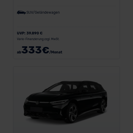
SUV/Geländewagen
UVP:
39.890 €
Vario-Finanzierung zzgl. MwSt.
333
€
ab
/Monat