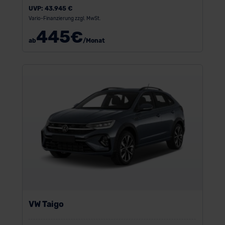
UVP:
43.945 €
Vario-Finanzierung zzgl. MwSt.
445
€
ab
/Monat
VW Taigo