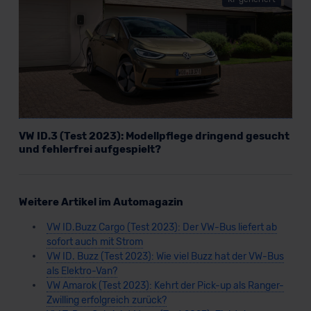
VW ID.3 (Test 2023): Modellpflege dringend gesucht
und fehlerfrei aufgespielt?
Weitere Artikel im Automagazin
VW ID.Buzz Cargo (Test 2023): Der VW-Bus liefert ab
sofort auch mit Strom
VW ID. Buzz (Test 2023): Wie viel Buzz hat der VW-Bus
als Elektro-Van?
VW Amarok (Test 2023): Kehrt der Pick-up als Ranger-
Zwilling erfolgreich zurück?