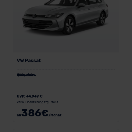
der EU erfolgt, erfolgt dies ausschließlich auf der
Grundlage eines Angemessenheitsbeschlusses der EU-
Kommission (Art. 45 Abs. 1 DSGVO), von
Standarddatenschutzklauseln (Art. 46 Abs. 2 lit. c
DSGVO) oder wenn Sie hierzu Ihre Einwilligung freiwillig
erteilen. Nähere Informationen zu den bestehenden
Datenschutzklauseln können Sie über den Kontakt zu
unserem Datenschutzbeauftragten unter
VW Passat
datenschutz@meinauto.de anfordern.
Datenschutzerklärung
|
Impressum
UVP:
44.949 €
Vario-Finanzierung zzgl. MwSt.
386
€
ab
/Monat