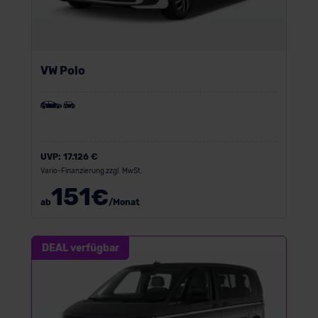
VW Polo
UVP:
17.126 €
Vario-Finanzierung zzgl. MwSt.
151
€
ab
/Monat
DEAL verfügbar