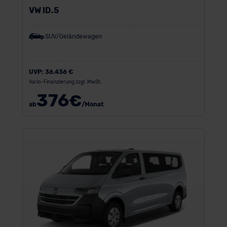
VW ID.5
SUV/Geländewagen
UVP:
36.436 €
Vario-Finanzierung zzgl. MwSt.
376
€
ab
/Monat