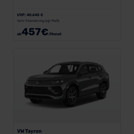
UVP:
40.645 €
Vario-Finanzierung zzgl. MwSt.
457
€
ab
/Monat
VW Tayron