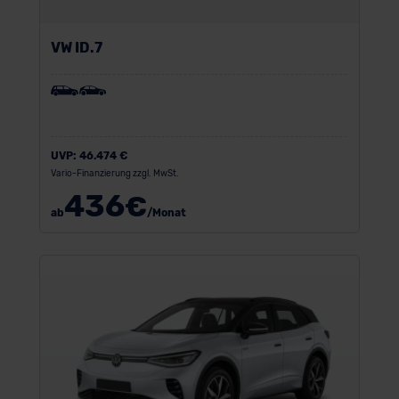
VW ID.7
UVP:
46.474 €
Vario-Finanzierung zzgl. MwSt.
436
€
ab
/Monat