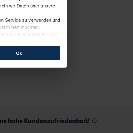
eln wir Daten über unsere
ren Service zu verwenden und
 zustimmen möchten,
cht auf Sie zuschneiden und
llungen jederzeit anpassen
Ok
rfolgen: Wir beabsichtigen
ssen. Soweit eine
age eines
nschutzklauseln (Art. 46
mationen zu den bestehenden
ter datenschutz@meinauto.de
eine hohe Kundenzufriedenheit!