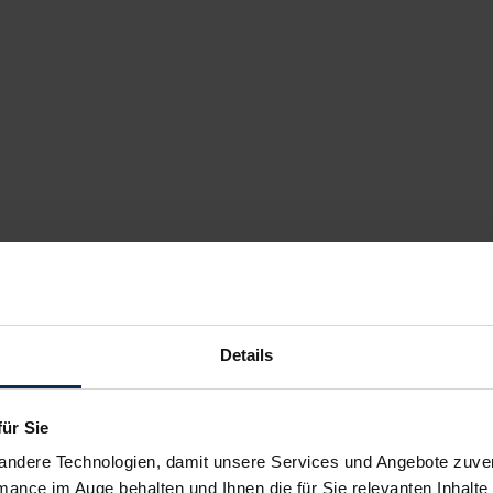
Details
für Sie
andere Technologien, damit unsere Services und Angebote zuverl
mance im Auge behalten und Ihnen die für Sie relevanten Inhalte 