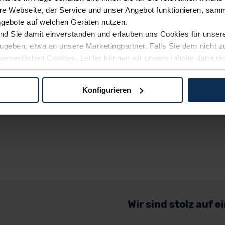
e Webseite, der Service und unser Angebot funktionieren, samm
ngebote auf welchen Geräten nutzen.
ind Sie damit einverstanden und erlauben uns Cookies für unse
rzugeben, etwa an unsere Marketingpartner. Falls Sie dem nicht
wesentlichen Cookies. Leider können wir unsere Inhalte dann ni
 dem Weg zu Ihrem Neuwagen unterstützen. Sie können die Einste
Konfigurieren
logien und Cookies gilt – soweit keine detaillierteren Angaben e
ger außerhalb der EU zu übermitteln oder dort verarbeiten zu la
rhalb der EU erfolgt, erfolgt dies ausschließlich auf der Grundl
 der EU-Kommission (Art. 45 Abs. 1 DSGVO), von Standarddate
n Sie hierzu Ihre Einwilligung freiwillig erteilen. Nähere Infor
 Sie über den Kontakt zu unserem Datenschutzbeauftragten un
Wir sind stolz auf 
pressum