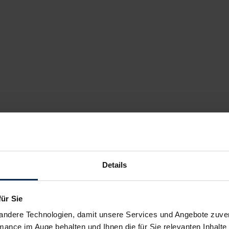
Details
für Sie
andere Technologien, damit unsere Services und Angebote zuverl
mance im Auge behalten und Ihnen die für Sie relevanten Inhalte 