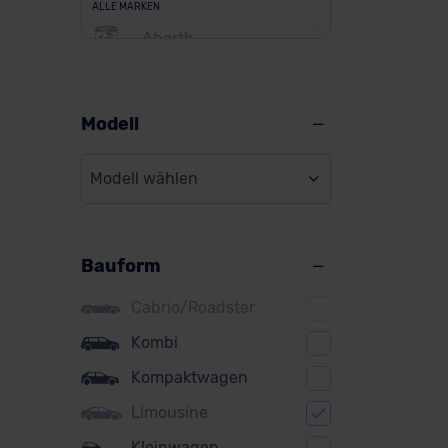
ALLE MARKEN
Abarth
Alfa Romeo
Alpine
Modell
Audi
Modell wählen
BMW
BYD
Bauform
Citroen
Cupra
Cabrio/Roadster
DS
Kombi
Kompaktwagen
Dacia
Limousine
Fiat
Kleinwagen