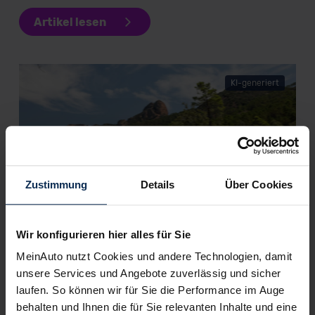
Artikel lesen
KI-generiert
Zustimmung
Details
Über Cookies
DS 7 E-Tense (Test 2023): Steigt die Qualität nach
der Namenskürzung?
Wir konfigurieren hier alles für Sie
MeinAuto nutzt Cookies und andere Technologien, damit
unsere Services und Angebote zuverlässig und sicher
Weitere Artikel im Automagazin
laufen. So können wir für Sie die Performance im Auge
behalten und Ihnen die für Sie relevanten Inhalte und eine