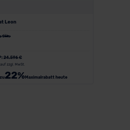
at Leon
P:
24.596 €
auf zzgl. MwSt.
22
%
 zu
Maximalrabatt heute