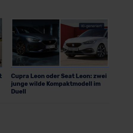
KI-generiert
t
Cupra Leon oder Seat Leon: zwei
junge wilde Kompaktmodell im
Duell
Artikel lesen