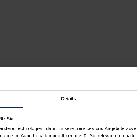
Details
für Sie
andere Technologien, damit unsere Services und Angebote zuverl
mance im Auge behalten und Ihnen die für Sie relevanten Inhalte 