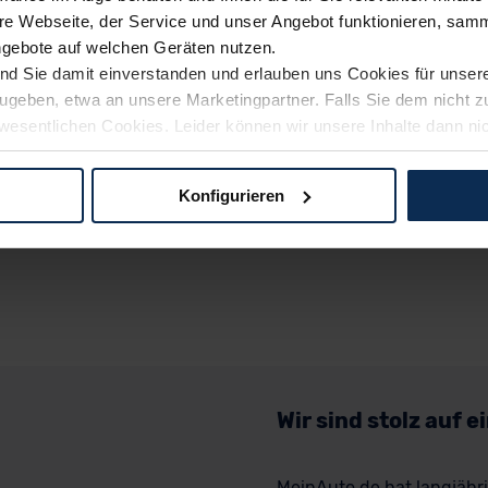
e Webseite, der Service und unser Angebot funktionieren, samm
ngebote auf welchen Geräten nutzen.
ind Sie damit einverstanden und erlauben uns Cookies für unse
rzugeben, etwa an unsere Marketingpartner. Falls Sie dem nicht
wesentlichen Cookies. Leider können wir unsere Inhalte dann ni
 dem Weg zu Ihrem Neuwagen unterstützen. Sie können die Einste
Konfigurieren
logien und Cookies gilt – soweit keine detaillierteren Angaben e
ger außerhalb der EU zu übermitteln oder dort verarbeiten zu la
rhalb der EU erfolgt, erfolgt dies ausschließlich auf der Grundl
 der EU-Kommission (Art. 45 Abs. 1 DSGVO), von Standarddate
n Sie hierzu Ihre Einwilligung freiwillig erteilen. Nähere Infor
 Sie über den Kontakt zu unserem Datenschutzbeauftragten un
Wir sind stolz auf 
pressum
MeinAuto.de hat langjäh