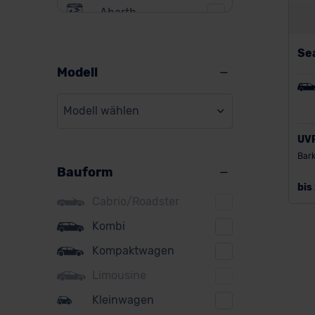
Abarth
Alfa Romeo
Se
Alpine
Modell
Audi
Modell wählen
BMW
UV
BYD
Bark
Bauform
Citroen
bis
Cupra
Cabrio/Roadster
DS
Kombi
Kompaktwagen
Dacia
Limousine
Fiat
Kleinwagen
Ford