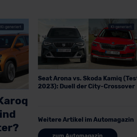
KI-generiert
KI-generiert
Seat Arona vs. Skoda Kamiq (Tes
2023): Duell der City-Crossover
 Karoq
Artikel lesen
sind
Weitere Artikel im Automagazin
ter?
zum Automagazin