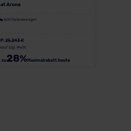
at Arona
SUV/Geländewagen
P:
25.243 €
kauf zzgl. MwSt.
28
%
s zu
Maximalrabatt heute