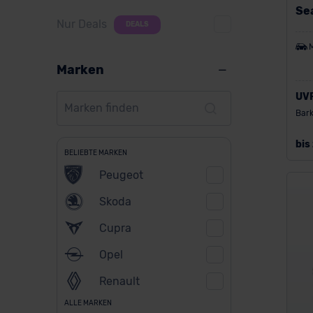
Sea
Nur Deals
DEALS
Marken
UV
Bark
bis
BELIEBTE MARKEN
Peugeot
Skoda
Cupra
Opel
Renault
ALLE MARKEN