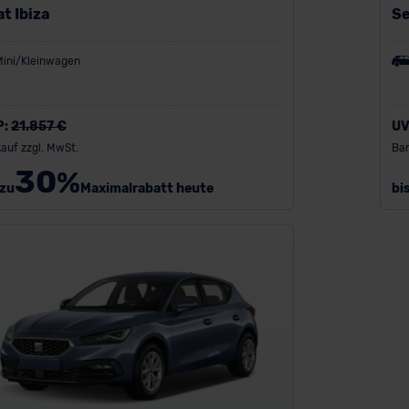
t Ibiza
Se
Mini/Kleinwagen
P:
21.857 €
UV
auf zzgl. MwSt.
Bar
30
%
 zu
Maximalrabatt heute
bi