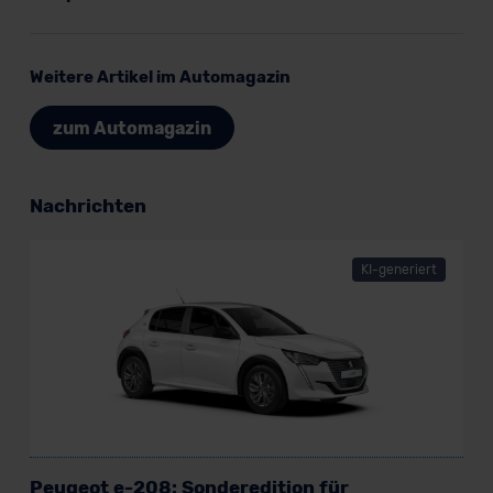
der EU erfolgt, erfolgt dies ausschließlich auf der
Grundlage eines Angemessenheitsbeschlusses der EU-
Kommission (Art. 45 Abs. 1 DSGVO), von
Weitere Artikel im Automagazin
Standarddatenschutzklauseln (Art. 46 Abs. 2 lit. c
DSGVO) oder wenn Sie hierzu Ihre Einwilligung freiwillig
zum Automagazin
erteilen. Nähere Informationen zu den bestehenden
Datenschutzklauseln können Sie über den Kontakt zu
unserem Datenschutzbeauftragten unter
Nachrichten
datenschutz@meinauto.de anfordern.
KI-generiert
Datenschutzerklärung
|
Impressum
Peugeot e-208: Sonderedition für