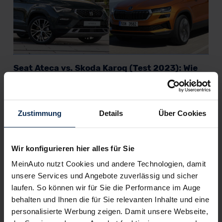
Seat Ateca vs. Skoda Karoq (Test 2023): Wie
gut sind die Tiguan-Geschwister?
Der Seat Ateca und Skoda Karoq sind beliebte Kompakt-SUVs.
Beide gehören zum VW-Mutterkonzern. Was sie sonst noch
Zustimmung
Details
Über Cookies
gemeinsam haben und was sie unterscheidet, findet unser
Test raus.
Wir konfigurieren hier alles für Sie
Artikel lesen
MeinAuto nutzt Cookies und andere Technologien, damit
unsere Services und Angebote zuverlässig und sicher
laufen. So können wir für Sie die Performance im Auge
KI-generiert
behalten und Ihnen die für Sie relevanten Inhalte und eine
personalisierte Werbung zeigen. Damit unsere Webseite,