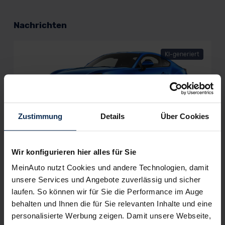
Nachrichten
KI-generiert
Zustimmung
Details
Über Cookies
Subaru BRZ: Zweite Modellgeneration
verspricht mehr Sportlichkeit
Wir konfigurieren hier alles für Sie
Der Subaru BRZ ist zurück und geht 2023 mit noch mehr
MeinAuto nutzt Cookies und andere Technologien, damit
Fahrspaß an den Start. In seiner zweiten Modellgeneration ist
unsere Services und Angebote zuverlässig und sicher
das 2+2-sitzige Sportcoupe mit einem kraftvollen Boxermotor
laufen. So können wir für Sie die Performance im Auge
und erweiterten Sicherheitsfeatures ausgestattet.
behalten und Ihnen die für Sie relevanten Inhalte und eine
personalisierte Werbung zeigen. Damit unsere Webseite,
Artikel lesen