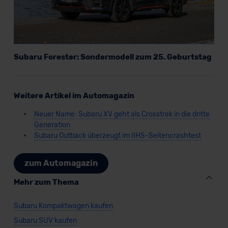
der EU erfolgt, erfolgt dies ausschließlich auf der
Grundlage eines Angemessenheitsbeschlusses der EU-
Kommission (Art. 45 Abs. 1 DSGVO), von
Standarddatenschutzklauseln (Art. 46 Abs. 2 lit. c
DSGVO) oder wenn Sie hierzu Ihre Einwilligung freiwillig
Subaru Forester: Sondermodell zum 25. Geburtstag
erteilen. Nähere Informationen zu den bestehenden
Datenschutzklauseln können Sie über den Kontakt zu
unserem Datenschutzbeauftragten unter
Weitere Artikel im Automagazin
datenschutz@meinauto.de anfordern.
Neuer Name: Subaru XV geht als Crosstrek in die dritte
Generation
Datenschutzerklärung
|
Impressum
Subaru Outback überzeugt im IIHS-Seitencrashtest
zum Automagazin
Mehr zum Thema
Subaru Kompaktwagen kaufen
Subaru SUV kaufen