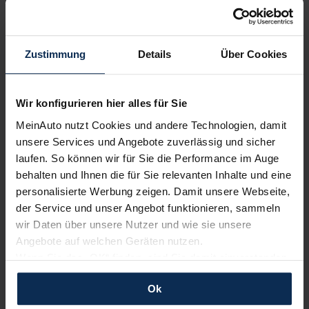
KI-generiert
Zustimmung
Details
Über Cookies
Wir konfigurieren hier alles für Sie
MeinAuto nutzt Cookies und andere Technologien, damit
unsere Services und Angebote zuverlässig und sicher
Skoda Enyaq iV (Test 2023): Umfangreich erneuert.
laufen. So können wir für Sie die Performance im Auge
Auch umfangreich verbessert?
behalten und Ihnen die für Sie relevanten Inhalte und eine
personalisierte Werbung zeigen. Damit unsere Webseite,
der Service und unser Angebot funktionieren, sammeln
KI-generiert
wir Daten über unsere Nutzer und wie sie unsere
Angebote auf welchen Geräten nutzen.
Wenn Sie das „OK“ finden, sind Sie damit einverstanden
und erlauben uns Cookies für unseren Service zu
Ok
verwenden und diese Daten an Dritte weiterzugeben,
etwa an unsere Marketingpartner. Falls Sie dem nicht