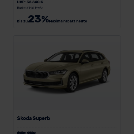
UVP:
32.840 €
Barkauf inkl. MwSt.
23
%
bis zu
Maximalrabatt heute
Skoda Superb