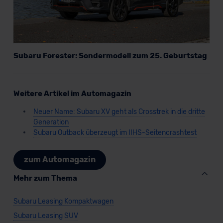
der EU erfolgt, erfolgt dies ausschließlich auf der
Grundlage eines Angemessenheitsbeschlusses der EU-
Kommission (Art. 45 Abs. 1 DSGVO), von
Standarddatenschutzklauseln (Art. 46 Abs. 2 lit. c
DSGVO) oder wenn Sie hierzu Ihre Einwilligung freiwillig
Subaru Forester: Sondermodell zum 25. Geburtstag
erteilen. Nähere Informationen zu den bestehenden
Datenschutzklauseln können Sie über den Kontakt zu
unserem Datenschutzbeauftragten unter
Weitere Artikel im Automagazin
datenschutz@meinauto.de anfordern.
Neuer Name: Subaru XV geht als Crosstrek in die dritte
Generation
Datenschutzerklärung
|
Impressum
Subaru Outback überzeugt im IIHS-Seitencrashtest
zum Automagazin
Mehr zum Thema
Subaru Leasing Kompaktwagen
Subaru Leasing SUV