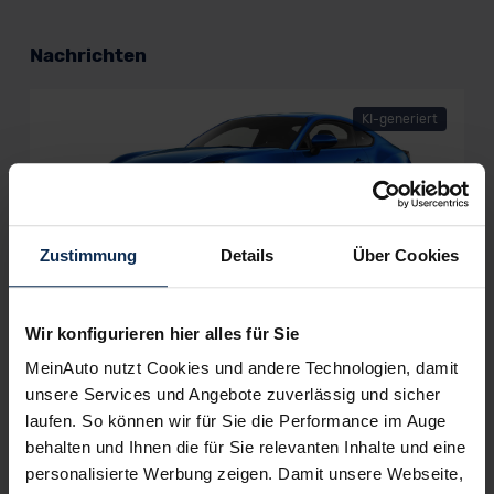
Nachrichten
KI-generiert
Zustimmung
Details
Über Cookies
Subaru BRZ: Zweite Modellgeneration
verspricht mehr Sportlichkeit
Wir konfigurieren hier alles für Sie
Der Subaru BRZ ist zurück und geht 2023 mit noch mehr
MeinAuto nutzt Cookies und andere Technologien, damit
Fahrspaß an den Start. In seiner zweiten Modellgeneration ist
unsere Services und Angebote zuverlässig und sicher
das 2+2-sitzige Sportcoupe mit einem kraftvollen Boxermotor
laufen. So können wir für Sie die Performance im Auge
und erweiterten Sicherheitsfeatures ausgestattet.
behalten und Ihnen die für Sie relevanten Inhalte und eine
personalisierte Werbung zeigen. Damit unsere Webseite,
Artikel lesen