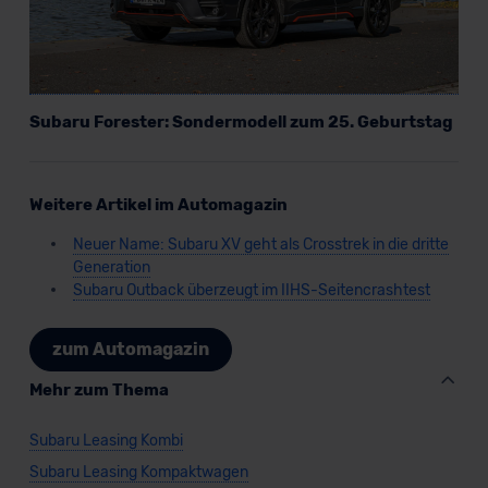
der EU erfolgt, erfolgt dies ausschließlich auf der
Grundlage eines Angemessenheitsbeschlusses der EU-
Kommission (Art. 45 Abs. 1 DSGVO), von
Standarddatenschutzklauseln (Art. 46 Abs. 2 lit. c
DSGVO) oder wenn Sie hierzu Ihre Einwilligung freiwillig
Subaru Forester: Sondermodell zum 25. Geburtstag
erteilen. Nähere Informationen zu den bestehenden
Datenschutzklauseln können Sie über den Kontakt zu
unserem Datenschutzbeauftragten unter
Weitere Artikel im Automagazin
datenschutz@meinauto.de anfordern.
Neuer Name: Subaru XV geht als Crosstrek in die dritte
Generation
Datenschutzerklärung
|
Impressum
Subaru Outback überzeugt im IIHS-Seitencrashtest
zum Automagazin
Mehr zum Thema
Subaru Leasing Kombi
Subaru Leasing Kompaktwagen