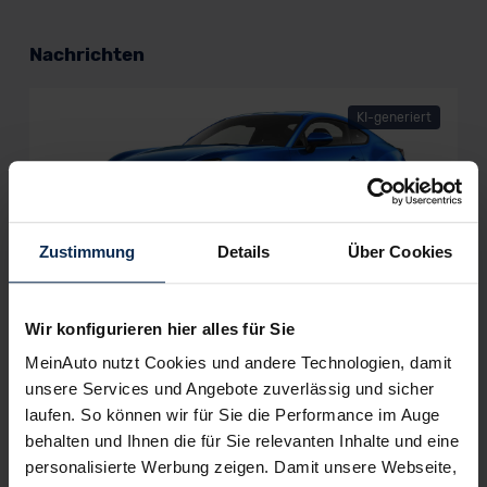
Nachrichten
KI-generiert
Zustimmung
Details
Über Cookies
Subaru BRZ: Zweite Modellgeneration
verspricht mehr Sportlichkeit
Wir konfigurieren hier alles für Sie
Der Subaru BRZ ist zurück und geht 2023 mit noch mehr
MeinAuto nutzt Cookies und andere Technologien, damit
Fahrspaß an den Start. In seiner zweiten Modellgeneration ist
unsere Services und Angebote zuverlässig und sicher
das 2+2-sitzige Sportcoupe mit einem kraftvollen Boxermotor
laufen. So können wir für Sie die Performance im Auge
und erweiterten Sicherheitsfeatures ausgestattet.
behalten und Ihnen die für Sie relevanten Inhalte und eine
personalisierte Werbung zeigen. Damit unsere Webseite,
Artikel lesen