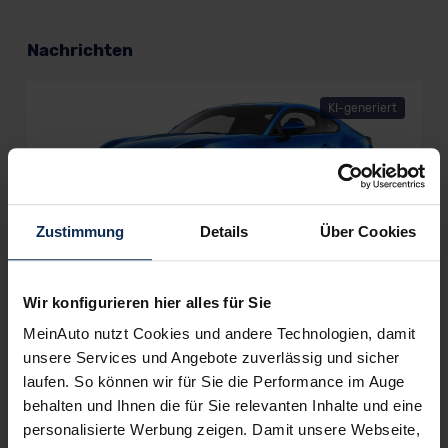
Nachrichten
KI-generiert
Zustimmung
Details
Über Cookies
Subaru BRZ: Zweite Modellgeneration
verspricht mehr Sportlichkeit
Wir konfigurieren hier alles für Sie
Der Subaru BRZ ist zurück und geht 2023 mit noch mehr
MeinAuto nutzt Cookies und andere Technologien, damit
Fahrspaß an den Start. In seiner zweiten Modellgeneration ist
unsere Services und Angebote zuverlässig und sicher
das 2+2-sitzige Sportcoupe mit einem kraftvollen Boxermotor
laufen. So können wir für Sie die Performance im Auge
und erweiterten Sicherheitsfeatures ausgestattet.
behalten und Ihnen die für Sie relevanten Inhalte und eine
personalisierte Werbung zeigen. Damit unsere Webseite,
Artikel lesen