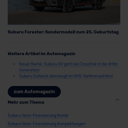
der EU erfolgt, erfolgt dies ausschließlich auf der
Grundlage eines Angemessenheitsbeschlusses der EU-
Kommission (Art. 45 Abs. 1 DSGVO), von
Standarddatenschutzklauseln (Art. 46 Abs. 2 lit. c
DSGVO) oder wenn Sie hierzu Ihre Einwilligung freiwillig
Subaru Forester: Sondermodell zum 25. Geburtstag
erteilen. Nähere Informationen zu den bestehenden
Datenschutzklauseln können Sie über den Kontakt zu
unserem Datenschutzbeauftragten unter
Weitere Artikel im Automagazin
datenschutz@meinauto.de anfordern.
Neuer Name: Subaru XV geht als Crosstrek in die dritte
Generation
Datenschutzerklärung
|
Impressum
Subaru Outback überzeugt im IIHS-Seitencrashtest
zum Automagazin
Mehr zum Thema
Subaru Vario-Finanzierung Kombi
Subaru Vario-Finanzierung Kompaktwagen