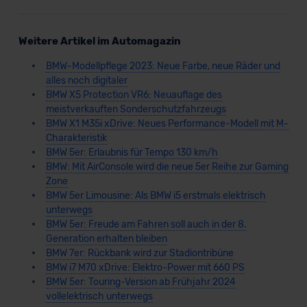
Weitere Artikel im Automagazin
BMW-Modellpflege 2023: Neue Farbe, neue Räder und
alles noch digitaler
BMW X5 Protection VR6: Neuauflage des
meistverkauften Sonderschutzfahrzeugs
BMW X1 M35i xDrive: Neues Performance-Modell mit M-
Charakteristik
BMW 5er: Erlaubnis für Tempo 130 km/h
BMW: Mit AirConsole wird die neue 5er Reihe zur Gaming
Zone
BMW 5er Limousine: Als BMW i5 erstmals elektrisch
unterwegs
BMW 5er: Freude am Fahren soll auch in der 8.
Generation erhalten bleiben
BMW 7er: Rückbank wird zur Stadiontribüne
BMW i7 M70 xDrive: Elektro-Power mit 660 PS
BMW 5er: Touring-Version ab Frühjahr 2024
vollelektrisch unterwegs