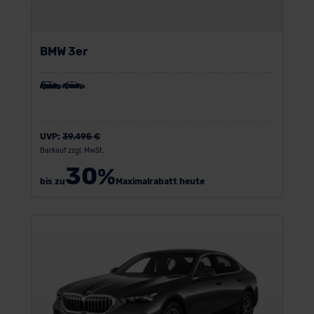
BMW 3er
UVP:
39.495 €
Barkauf zzgl. MwSt.
30
%
bis zu
Maximalrabatt heute