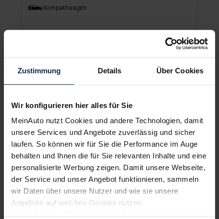
Kompaktwagen
UVP:
28.781 €
Barkauf zzgl. MwSt.
26
%
Zustimmung
Details
Über Cookies
bis zu
Maximalrabatt heute
Wir konfigurieren hier alles für Sie
MeinAuto nutzt Cookies und andere Technologien, damit
unsere Services und Angebote zuverlässig und sicher
laufen. So können wir für Sie die Performance im Auge
behalten und Ihnen die für Sie relevanten Inhalte und eine
personalisierte Werbung zeigen. Damit unsere Webseite,
der Service und unser Angebot funktionieren, sammeln
wir Daten über unsere Nutzer und wie sie unsere
Angebote auf welchen Geräten nutzen.
BMW 7er
Wenn Sie das „OK“ finden, sind Sie damit einverstanden