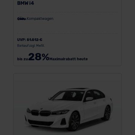
BMW i4
Kompaktwagen
UVP:
51.512 €
Barkauf zzgl. MwSt.
28
%
bis zu
Maximalrabatt heute