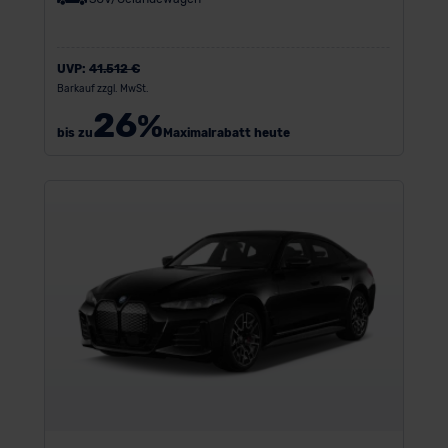
UVP:
41.512 €
Barkauf zzgl. MwSt.
26
%
bis zu
Maximalrabatt heute