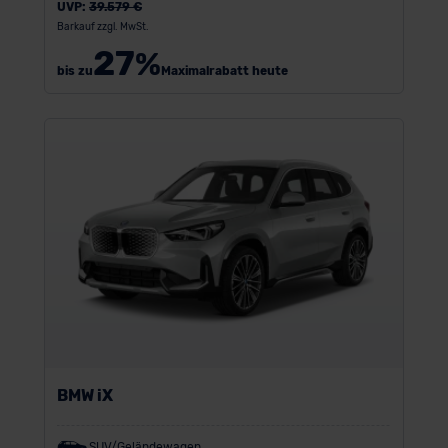
UVP:
39.579 €
Barkauf zzgl. MwSt.
27
%
bis zu
Maximalrabatt heute
BMW iX
SUV/Geländewagen