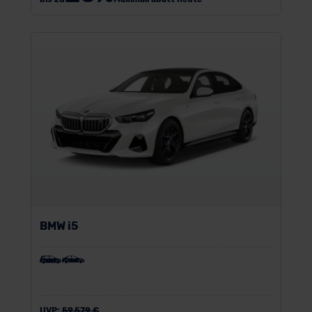
BMW i5
UVP:
59.579 €