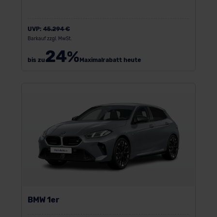
UVP:
45.294 €
Barkauf zzgl. MwSt.
24
%
bis zu
Maximalrabatt heute
BMW 1er