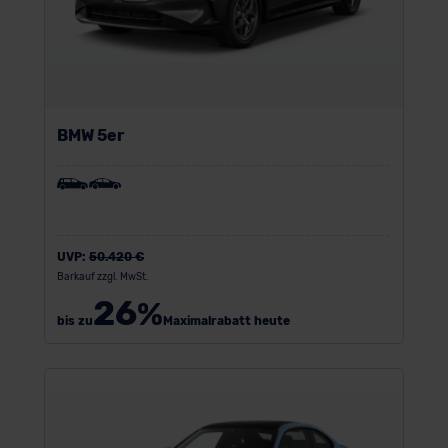
BMW 5er
UVP:
50.420 €
Barkauf zzgl. MwSt.
26
%
bis zu
Maximalrabatt heute