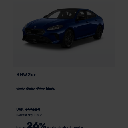
BMW 2er
UVP:
31.722 €
Barkauf zzgl. MwSt.
26
%
bis zu
Maximalrabatt heute