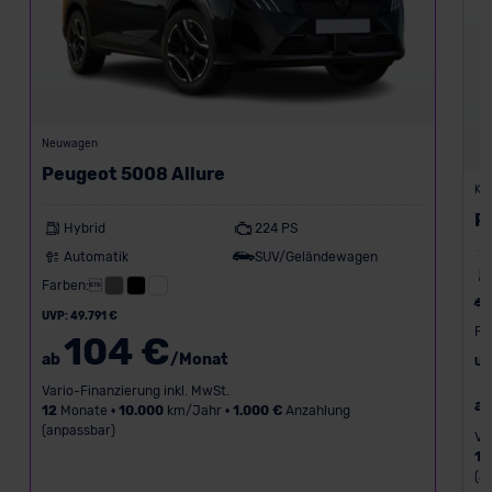
Neuwagen
Peugeot 5008 Allure
Kon
P
Hybrid
224 PS
Automatik
SUV/Geländewagen
Farben:
UVP: 49.791 €
Fa
104 €
ab
/Monat
UV
Vario-Finanzierung inkl. MwSt.
a
12
Monate •
10.000
km/Jahr •
1.000 €
Anzahlung
(anpassbar)
Va
12
(a