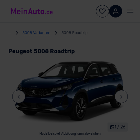
...
5008 Varianten
5008 Roadtrip
Peugeot 5008 Roadtrip
1 / 26
Modellbeispiel: Abbildung kann abweichen