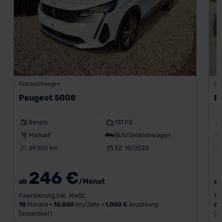
Gebrauchtwagen
Ge
Peugeot 5008
P
Benzin
131 PS
Manuell
SUV/Geländewagen
69.500 km
EZ: 10/2023
246 €
ab
/Monat
a
Finanzierung inkl. MwSt.
Fi
18
Monate •
10.000
km/Jahr •
1.000 €
Anzahlung
6
(anpassbar)
(a