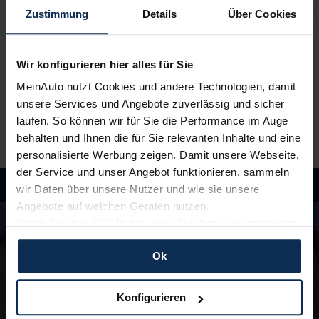
Neuwagen, ganz einfach online.
Zustimmung
Details
Über Cookies
3.
Einfach losfahren
Wir konfigurieren hier alles für Sie
Wir liefern
deinen Neuwagen – auf Wunsch sogar
vor die Haustür
. Und auch während der Laufzeit
MeinAuto nutzt Cookies und andere Technologien, damit
genießt du alle Vorteile von MeinAuto.de wie zum
unsere Services und Angebote zuverlässig und sicher
Beispiel
freie Werkstattwahl
und persönlichen
laufen. So können wir für Sie die Performance im Auge
Ansprechpartner.
behalten und Ihnen die für Sie relevanten Inhalte und eine
personalisierte Werbung zeigen. Damit unsere Webseite,
der Service und unser Angebot funktionieren, sammeln
wir Daten über unsere Nutzer und wie sie unsere
Angebote auf welchen Geräten nutzen.
Hast du Fragen?
Wenn Sie das „OK“ finden, sind Sie damit einverstanden
In unseren FAQ findest du Antworten rund um
und erlauben uns Cookies für unseren Service zu
die Themen Fahrzeuge, Finanzierung und
Ok
verwenden und diese Daten an Dritte weiterzugeben,
Lieferzeiten
etwa an unsere Marketingpartner. Falls Sie dem nicht
zustimmen möchten, beschränken wir uns auf die
Konfigurieren
zu den FAQ
wesentlichen Cookies. Leider können wir unsere Inhalte