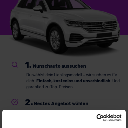
1.
Wunschauto aussuchen
Du wählst dein Lieblingsmodell – wir suchen es für
dich.
Einfach, kostenlos und unverbindlich
. Und
garantiert zu Top-Preisen.
2.
Bestes Angebot wählen
Du erhältst ein
individuelles Angebot
– inklusive
kompetenter Beratung und
persönlichem
Ansprechpartner
. Alles klar? Bestelle deinen