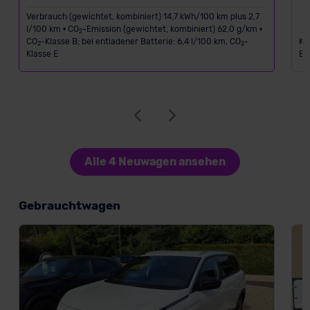
Verbrauch (gewichtet, kombiniert) 14,7 kWh/100 km plus 2,7
l/100 km • CO
-Emission (gewichtet, kombiniert) 62,0 g/km •
2
CO
-Klasse B; bei entladener Batterie: 6,4 l/100 km, CO
-
Kr
2
2
Klasse E
Em
Alle 4 Neuwagen ansehen
Gebrauchtwagen