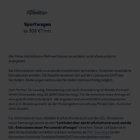
Sportwagen
308 €*
ab
/mtl.
Alle Preise sind inklusive Mehrwertsteuer, es sei denn, es ist etwas anderes
angegeben.
Die Informationen sind
unverbindlich
und können sich ändern. Es können zusätzliche
Einmalkosten anfallen. Die Rabatte beziehen sich auf den Listenpreis (UVP) des
Herstellers. Änderungen seitens des Herstellers sind kurzfristig möglich.
Dein Partner für Leasing, Finanzierung und Vario-Finanzierung ist Mobility Concept
GmbH (Grünwalder Weg 34, 82041 Oberhaching). Für die Annahme eines Antrags ist
eine gute Bonität erforderlich. Alle Angaben sind unverbindlich und entsprechen
dem 2/3-Beispiel gemäß § 6a der Preisangabenverordnung (PAngV) Abs. 4 und sind
ohne Gewähr.
Für Informationen zum offiziellen Kraftstoffverbrauch und den CO₂-Emissionen
neuer Fahrzeuge kannst du den
"Leitfaden über den Kraftstoffverbrauch und die
CO₂-Emissionen neuer Personenkraftwagen"
einsehen. Dieser Leitfaden ist in
allen Verkaufsstellen erhältlich und kann kostenlos als
PDF-Download
bei der
Deutschen Automobil Treuhand GmbH (DAT) heruntergeladen werden.