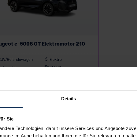
ugeot e-5008 GT Elektromotor 210
SUV/Geländewagen
Elektro
Automatik
213 PS
P:
62.583 €
o-Finanzierung inkl. MwSt.
259
€
Details
/Monat
gieverbrauch (kombiniert) 18,0 kWh/100 km, CO₂-
sion (kombiniert) 0,0 g/km, CO₂-Klasse A
für Sie
andere Technologien, damit unsere Services und Angebote zuverl
mance im Auge behalten und Ihnen die für Sie relevanten Inhalte 