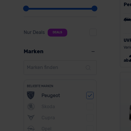
Pe
Nur Deals
DEALS
UV
Vari
Marken
ab
BELIEBTE MARKEN
Peugeot
Skoda
Cupra
Opel