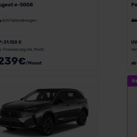
ugeot e-5008
Pe
SUV/Geländewagen
P:
51.150 €
UV
o-Finanzierung inkl. MwSt.
Var
239
€
/Monat
ab
N