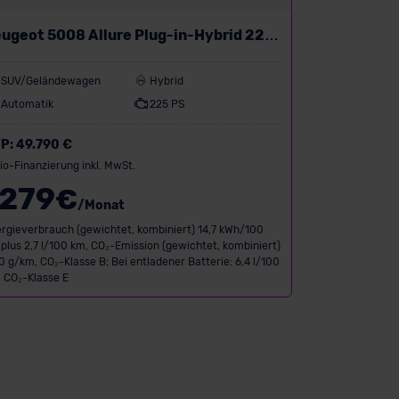
ugeot 5008 Allure Plug-in-Hybrid 225
-DSC7
SUV/Geländewagen
Hybrid
Automatik
225 PS
P:
49.790 €
io-Finanzierung inkl. MwSt.
279
€
/Monat
rgieverbrauch (gewichtet, kombiniert) 14,7 kWh/100
plus 2,7 l/100 km, CO₂-Emission (gewichtet, kombiniert)
0 g/km, CO₂-Klasse B; Bei entladener Batterie: 6,4 l/100
 CO₂-Klasse E