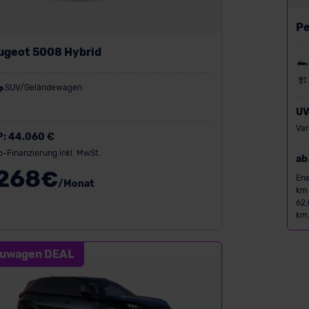
Pe
e
ugeot 5008 Hybrid
SUV/Geländewagen
UV
Var
P:
44.060 €
o-Finanzierung inkl. MwSt.
ab
268
€
Ene
/Monat
km 
62,
km,
uwagen DEAL