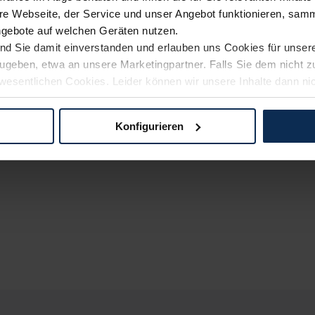
e Webseite, der Service und unser Angebot funktionieren, samm
ngebote auf welchen Geräten nutzen.
ind Sie damit einverstanden und erlauben uns Cookies für unse
rzugeben, etwa an unsere Marketingpartner. Falls Sie dem nicht
wesentlichen Cookies. Leider können wir unsere Inhalte dann ni
 dem Weg zu Ihrem Neuwagen unterstützen. Sie können die Einste
Konfigurieren
logien und Cookies gilt – soweit keine detaillierteren Angaben e
ger außerhalb der EU zu übermitteln oder dort verarbeiten zu la
rhalb der EU erfolgt, erfolgt dies ausschließlich auf der Grundl
 der EU-Kommission (Art. 45 Abs. 1 DSGVO), von Standarddate
n Sie hierzu Ihre Einwilligung freiwillig erteilen. Nähere Infor
 Sie über den Kontakt zu unserem Datenschutzbeauftragten un
pressum