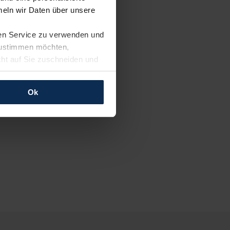
eln wir Daten über unsere
ren Service zu verwenden und
 zustimmen möchten,
cht auf Sie zuschneiden und
llungen jederzeit anpassen
Ok
rfolgen: Wir beabsichtigen
ssen. Soweit eine
age eines
nschutzklauseln (Art. 46
mationen zu den bestehenden
ter datenschutz@meinauto.de