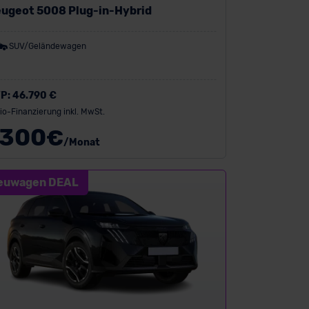
ugeot 5008 Plug-in-Hybrid
SUV/Geländewagen
P:
46.790 €
io-Finanzierung inkl. MwSt.
300
€
/Monat
euwagen DEAL