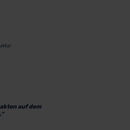
uktur
pakten auf dem
."