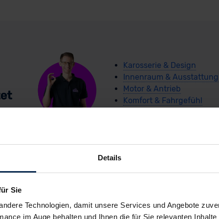
Karosserie & Design
Innenraum & Ausstattung
Motor & Antrieb
Komfort & Fahrgefühl
Kosten
Details
für Sie
andere Technologien, damit unsere Services und Angebote zuverl
mance im Auge behalten und Ihnen die für Sie relevanten Inhalte 