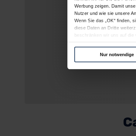
Werbung zeigen. Damit unser
Nutzer und wie sie unsere A
Wenn Sie das „OK“ finden, s
diese Daten an Dritte weite
beschränken wir uns auf die 
Sie somit nicht perfekt auf
oder widerrufen.
Nur notwendige
Für alle beschriebenen Techno
nicht, diese Daten an Empfän
Übermittlung in ein Land auße
Angemessenheitsbeschlusses
Abs. 2 lit. c DSGVO) oder wen
Datenschutzklauseln können
anfordern.
C
Datenschutzerklärung
|
Im