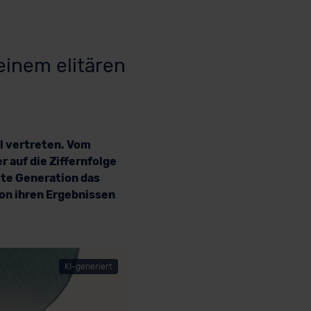
t
einem elitären
ll vertreten. Vom
 auf die Ziffernfolge
tte Generation das
Von ihren Ergebnissen
KI-generiert