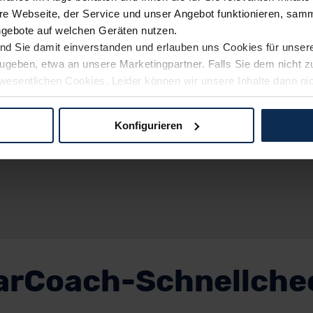
e Webseite, der Service und unser Angebot funktionieren, samm
ngebote auf welchen Geräten nutzen.
ind Sie damit einverstanden und erlauben uns Cookies für unse
rzugeben, etwa an unsere Marketingpartner. Falls Sie dem nicht
wesentlichen Cookies. Leider können wir unsere Inhalte dann ni
 dem Weg zu Ihrem Neuwagen unterstützen. Sie können die Einste
Konfigurieren
logien und Cookies gilt – soweit keine detaillierteren Angaben e
ger außerhalb der EU zu übermitteln oder dort verarbeiten zu la
rhalb der EU erfolgt, erfolgt dies ausschließlich auf der Grundl
 der EU-Kommission (Art. 45 Abs. 1 DSGVO), von Standarddate
n Sie hierzu Ihre Einwilligung freiwillig erteilen. Nähere Infor
 Sie über den Kontakt zu unserem Datenschutzbeauftragten un
arCoach-Schnellche
pressum