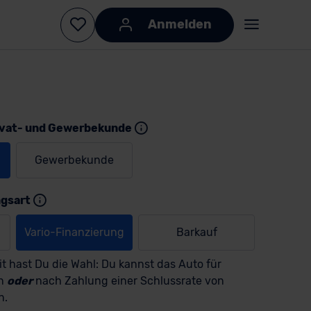
Anmelden
ivat- und Gewerbekunde
Gewerbekunde
KI-generiert
KI-
generiert
ngsart
Vario-Finanzierung
Barkauf
t hast Du die Wahl: Du kannst das Auto für
en
oder
nach Zahlung einer Schlussrate von
n.