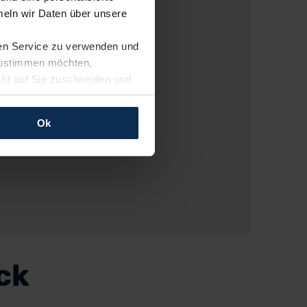
eln wir Daten über unsere
ren Service zu verwenden und
 zustimmen möchten,
cht auf Sie zuschneiden und
llungen jederzeit anpassen
Ok
rfolgen: Wir beabsichtigen
ssen. Soweit eine
age eines
nschutzklauseln (Art. 46
mationen zu den bestehenden
ter datenschutz@meinauto.de
ck