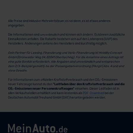
Alle Preise sind inklusive Mehrwertsteuer, es sei denn, es ist etwas anderes
angegeben.
Die Informationen sind
unverbindlich
und können sich ändern. Es können zusätzliche
Einmalkosten anfallen. Die Rabatte beziehen sich auf den Listenpreis (UVP) des
Herstellers. Änderungen seitens des Herstellers sind kurzfristig möglich.
Dein Partner für Leasing, Finanzierung und Vario-Finanzierung ist Mobility Concept
GmbH (Grünwalder Weg 34, 82041 Oberhaching). Für die Annahme eines Antrags ist
eine gute Bonität erforderlich. Alle Angaben sind unverbindlich und entsprechen
dem 2/3-Beispiel gemäß § 6a der Preisangabenverordnung (PAngV) Abs. 4 und sind
ohne Gewähr.
Für Informationen zum offiziellen Kraftstoffverbrauch und den CO₂-Emissionen
neuer Fahrzeuge kannst du den
"Leitfaden über den Kraftstoffverbrauch und die
CO₂-Emissionen neuer Personenkraftwagen"
einsehen. Dieser Leitfaden ist in
allen Verkaufsstellen erhältlich und kann kostenlos als
PDF-Download
bei der
Deutschen Automobil Treuhand GmbH (DAT) heruntergeladen werden.