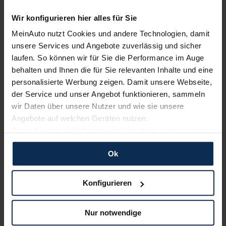
Wir konfigurieren hier alles für Sie
KIA
BMW
MeinAuto nutzt Cookies und andere Technologien, damit
unsere Services und Angebote zuverlässig und sicher
laufen. So können wir für Sie die Performance im Auge
behalten und Ihnen die für Sie relevanten Inhalte und eine
personalisierte Werbung zeigen. Damit unsere Webseite,
der Service und unser Angebot funktionieren, sammeln
wir Daten über unsere Nutzer und wie sie unsere
Angebote auf welchen Geräten nutzen.
Wenn Sie das „OK“ finden, sind Sie damit einverstanden
Nissan
Ford
und erlauben uns Cookies für unseren Service zu
Ok
verwenden und diese Daten an Dritte weiterzugeben,
etwa an unsere Marketingpartner. Falls Sie dem nicht
zustimmen möchten, beschränken wir uns auf die
Konfigurieren
wesentlichen Cookies. Leider können wir unsere Inhalte
dann nicht auf Sie zuschneiden und Sie somit nicht
Nur notwendige
perfekt auf dem Weg zu Ihrem Neuwagen unterstützen.