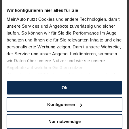
Wir konfigurieren hier alles für Sie
KIA
BMW
MeinAuto nutzt Cookies und andere Technologien, damit
unsere Services und Angebote zuverlässig und sicher
laufen. So können wir für Sie die Performance im Auge
behalten und Ihnen die für Sie relevanten Inhalte und eine
personalisierte Werbung zeigen. Damit unsere Webseite,
der Service und unser Angebot funktionieren, sammeln
wir Daten über unsere Nutzer und wie sie unsere
Angebote auf welchen Geräten nutzen.
Wenn Sie das „OK“ finden, sind Sie damit einverstanden
Nissan
Ford
und erlauben uns Cookies für unseren Service zu
Ok
verwenden und diese Daten an Dritte weiterzugeben,
etwa an unsere Marketingpartner. Falls Sie dem nicht
zustimmen möchten, beschränken wir uns auf die
Konfigurieren
wesentlichen Cookies. Leider können wir unsere Inhalte
dann nicht auf Sie zuschneiden und Sie somit nicht
Nur notwendige
perfekt auf dem Weg zu Ihrem Neuwagen unterstützen.