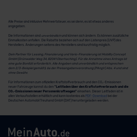
Alle Preise sind inklusive Mehrwertsteuer, es sei denn, es ist etwas anderes
angegeben.
Die Informationen sind
unverbindlich
und können sich ändern. Es können zusätzliche
Einmalkosten anfallen. Die Rabatte beziehen sich auf den Listenpreis (UVP) des
Herstellers. Änderungen seitens des Herstellers sind kurzfristig möglich.
Dein Partner für Leasing, Finanzierung und Vario-Finanzierung ist Mobility Concept
GmbH (Grünwalder Weg 34, 82041 Oberhaching). Für die Annahme eines Antrags ist
eine gute Bonität erforderlich. Alle Angaben sind unverbindlich und entsprechen
dem 2/3-Beispiel gemäß § 6a der Preisangabenverordnung (PAngV) Abs. 4 und sind
ohne Gewähr.
Für Informationen zum offiziellen Kraftstoffverbrauch und den CO₂-Emissionen
neuer Fahrzeuge kannst du den
"Leitfaden über den Kraftstoffverbrauch und die
CO₂-Emissionen neuer Personenkraftwagen"
einsehen. Dieser Leitfaden ist in
allen Verkaufsstellen erhältlich und kann kostenlos als
PDF-Download
bei der
Deutschen Automobil Treuhand GmbH (DAT) heruntergeladen werden.