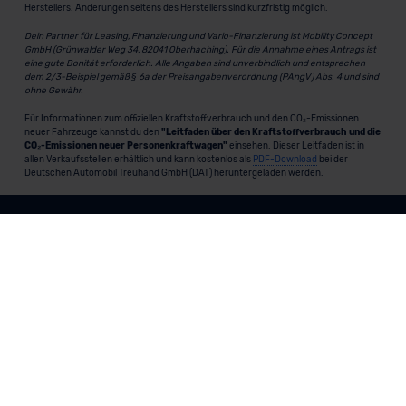
Herstellers. Änderungen seitens des Herstellers sind kurzfristig möglich.
Dein Partner für Leasing, Finanzierung und Vario-Finanzierung ist Mobility Concept
GmbH (Grünwalder Weg 34, 82041 Oberhaching). Für die Annahme eines Antrags ist
eine gute Bonität erforderlich. Alle Angaben sind unverbindlich und entsprechen
dem 2/3-Beispiel gemäß § 6a der Preisangabenverordnung (PAngV) Abs. 4 und sind
ohne Gewähr.
Für Informationen zum offiziellen Kraftstoffverbrauch und den CO₂-Emissionen
neuer Fahrzeuge kannst du den
"Leitfaden über den Kraftstoffverbrauch und die
CO₂-Emissionen neuer Personenkraftwagen"
einsehen. Dieser Leitfaden ist in
allen Verkaufsstellen erhältlich und kann kostenlos als
PDF-Download
bei der
Deutschen Automobil Treuhand GmbH (DAT) heruntergeladen werden.
MeinAuto.de
ist eine 2007 gegründete, digitale Plattform, die
Neu- und Gebrauchtwagen als Leasing, Finanzierung oder
zum Kauf anbietet, transparent vergleichbar macht und
markenunabhängig berät.
Unternehmen