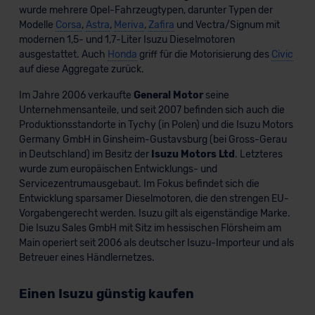
wurde mehrere Opel-Fahrzeugtypen, darunter Typen der
Modelle
Corsa
,
Astra
,
Meriva
,
Zafira
und Vectra/Signum mit
modernen 1,5- und 1,7-Liter Isuzu Dieselmotoren
ausgestattet. Auch
Honda
griff für die Motorisierung des
Civic
auf diese Aggregate zurück.
Im Jahre 2006 verkaufte
General Motor
seine
Unternehmensanteile, und seit 2007 befinden sich auch die
Produktionsstandorte in Tychy (in Polen) und die Isuzu Motors
Germany GmbH in Ginsheim-Gustavsburg (bei Gross-Gerau
in Deutschland) im Besitz der
Isuzu Motors Ltd
. Letzteres
wurde zum europäischen Entwicklungs- und
Servicezentrumausgebaut. Im Fokus befindet sich die
Entwicklung sparsamer Dieselmotoren, die den strengen EU-
Vorgabengerecht werden. Isuzu gilt als eigenständige Marke.
Die Isuzu Sales GmbH mit Sitz im hessischen Flörsheim am
Main operiert seit 2006 als deutscher Isuzu-Importeur und als
Betreuer eines Händlernetzes.
Einen Isuzu günstig kaufen