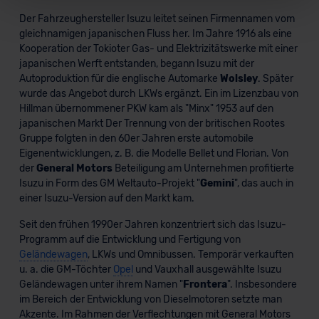
Für alle beschriebenen Technologien und Cookies gilt –
Der Fahrzeughersteller Isuzu leitet seinen Firmennamen vom
soweit keine detaillierteren Angaben erfolgen: Wir
gleichnamigen japanischen Fluss her. Im Jahre 1916 als eine
Kooperation der Tokioter Gas- und Elektrizitätswerke mit einer
beabsichtigen nicht, diese Daten an Empfänger
japanischen Werft entstanden, begann Isuzu mit der
außerhalb der EU zu übermitteln oder dort verarbeiten zu
Autoproduktion für die englische Automarke
Wolsley
. Später
lassen. Soweit eine Übermittlung in ein Land außerhalb
wurde das Angebot durch LKWs ergänzt. Ein im Lizenzbau von
der EU erfolgt, erfolgt dies ausschließlich auf der
Hillman übernommener PKW kam als "Minx" 1953 auf den
Grundlage eines Angemessenheitsbeschlusses der EU-
japanischen Markt Der Trennung von der britischen Rootes
Kommission (Art. 45 Abs. 1 DSGVO), von
Gruppe folgten in den 60er Jahren erste automobile
Standarddatenschutzklauseln (Art. 46 Abs. 2 lit. c
Eigenentwicklungen, z. B. die Modelle Bellet und Florian. Von
der
General Motors
Beteiligung am Unternehmen profitierte
DSGVO) oder wenn Sie hierzu Ihre Einwilligung freiwillig
Isuzu in Form des GM Weltauto-Projekt "
Gemini
", das auch in
erteilen. Nähere Informationen zu den bestehenden
einer Isuzu-Version auf den Markt kam.
Datenschutzklauseln können Sie über den Kontakt zu
unserem Datenschutzbeauftragten unter
Seit den frühen 1990er Jahren konzentriert sich das Isuzu-
datenschutz@meinauto.de anfordern.
Programm auf die Entwicklung und Fertigung von
Geländewagen
, LKWs und Omnibussen. Temporär verkauften
u. a. die GM-Töchter
Opel
und Vauxhall ausgewählte Isuzu
Datenschutzerklärung
|
Impressum
Geländewagen unter ihrem Namen "
Frontera
". Insbesondere
im Bereich der Entwicklung von Dieselmotoren setzte man
Akzente. Im Rahmen der Verflechtungen mit General Motors