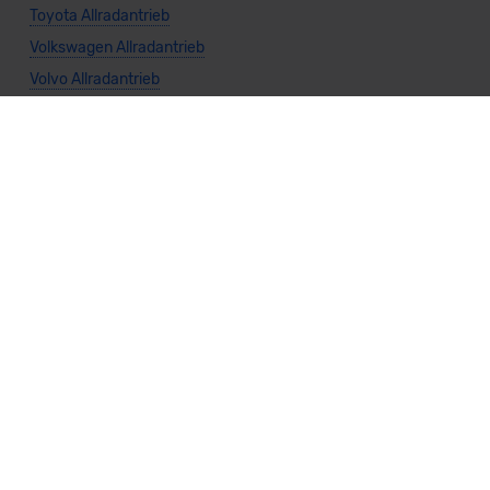
Toyota Allradantrieb
Volkswagen Allradantrieb
Volvo Allradantrieb
Allgemeine Infos
Cabrio Allradantrieb
Kombi Allradantrieb
Kompaktwagen Allradantrieb
Limousine Allradantrieb
Kleinwagen Allradantrieb
Nutzfahrzeug Allradantrieb
SUV Allradantrieb
Sportwagen Allradantrieb
Van Allradantrieb