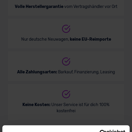
Volle Herstellergarantie
vom Vertragshändler vor Ort
Nur deutsche Neuwagen,
keine EU-Reimporte
Alle Zahlungsarten:
Barkauf, Finanzierung, Leasing
Keine Kosten:
Unser Service ist für dich 100%
kostenfrei