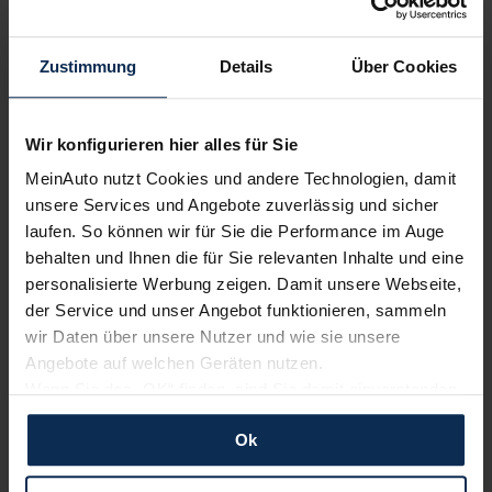
Wir sind stolz auf eine hohe
Kundenzufriedenheit!
Zustimmung
Details
Über Cookies
MeinAuto.de hat langjährige Erfahrungen auf dem
Neuwagenmarkt in Deutschland. Unsere Kunden haben
Wir konfigurieren hier alles für Sie
dadurch ihr Wunschauto zum Top-Rabatt erhalten und
bewerten unsere Arbeit positiv.
MeinAuto nutzt Cookies und andere Technologien, damit
unsere Services und Angebote zuverlässig und sicher
laufen. So können wir für Sie die Performance im Auge
behalten und Ihnen die für Sie relevanten Inhalte und eine
Sehen Sie sich unsere Bewertungen an:
personalisierte Werbung zeigen. Damit unsere Webseite,
der Service und unser Angebot funktionieren, sammeln
wir Daten über unsere Nutzer und wie sie unsere
Angebote auf welchen Geräten nutzen.
Wenn Sie das „OK“ finden, sind Sie damit einverstanden
und erlauben uns Cookies für unseren Service zu
Ok
verwenden und diese Daten an Dritte weiterzugeben,
Erfahren Sie mehr über das Urteil unserer Kunden
etwa an unsere Marketingpartner. Falls Sie dem nicht