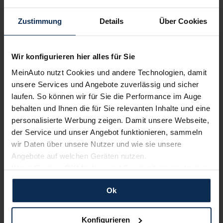
Wir sind stolz auf eine hohe
Zustimmung
Details
Über Cookies
Kundenzufriedenheit!
MeinAuto.de hat langjährige Erfahrungen auf dem
Wir konfigurieren hier alles für Sie
Neuwagenmarkt in Deutschland. Unsere Kunden haben
dadurch ihr Wunschauto zum Top-Rabatt erhalten und
MeinAuto nutzt Cookies und andere Technologien, damit
bewerten unsere Arbeit positiv.
unsere Services und Angebote zuverlässig und sicher
laufen. So können wir für Sie die Performance im Auge
behalten und Ihnen die für Sie relevanten Inhalte und eine
Sehen Sie sich unsere Bewertungen an:
personalisierte Werbung zeigen. Damit unsere Webseite,
der Service und unser Angebot funktionieren, sammeln
wir Daten über unsere Nutzer und wie sie unsere
Angebote auf welchen Geräten nutzen.
Wenn Sie das „OK“ finden, sind Sie damit einverstanden
und erlauben uns Cookies für unseren Service zu
Ok
verwenden und diese Daten an Dritte weiterzugeben,
etwa an unsere Marketingpartner. Falls Sie dem nicht
Erfahren Sie mehr über das Urteil unserer Kunden
zustimmen möchten, beschränken wir uns auf die
Konfigurieren