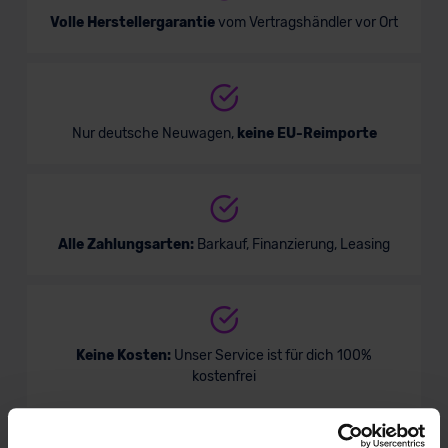
Volle Herstellergarantie
vom Vertragshändler vor Ort
Nur deutsche Neuwagen,
keine EU-Reimporte
Alle Zahlungsarten:
Barkauf, Finanzierung, Leasing
Keine Kosten:
Unser Service ist für dich 100%
kostenfrei