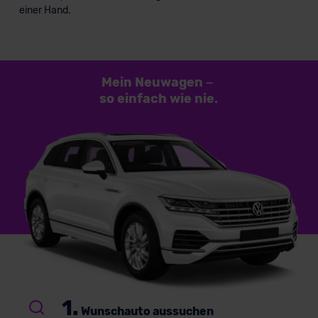
einer Hand.
Mein Neuwagen
–
so einfach
wie nie.
1.
Wunschauto aussuchen