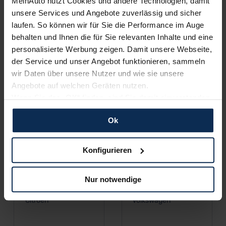
MeinAuto nutzt Cookies und andere Technologien, damit
unsere Services und Angebote zuverlässig und sicher
laufen. So können wir für Sie die Performance im Auge
behalten und Ihnen die für Sie relevanten Inhalte und eine
personalisierte Werbung zeigen. Damit unsere Webseite,
der Service und unser Angebot funktionieren, sammeln
wir Daten über unsere Nutzer und wie sie unsere
Angebote auf welchen Geräten nutzen.
Cupra
Opel
Wenn Sie das „OK“ finden, sind Sie damit einverstanden
und erlauben uns Cookies für unseren Service zu
Ok
verwenden und diese Daten an Dritte weiterzugeben,
etwa an unsere Marketingpartner. Falls Sie dem nicht
zustimmen möchten, beschränken wir uns auf die
Konfigurieren
wesentlichen Cookies. Leider können wir unsere Inhalte
dann nicht auf Sie zuschneiden und Sie somit nicht
Nur notwendige
perfekt auf dem Weg zu Ihrem Neuwagen unterstützen.
Sie können die Einstellungen jederzeit anpassen oder
Citroen
Volkswagen
widerrufen.