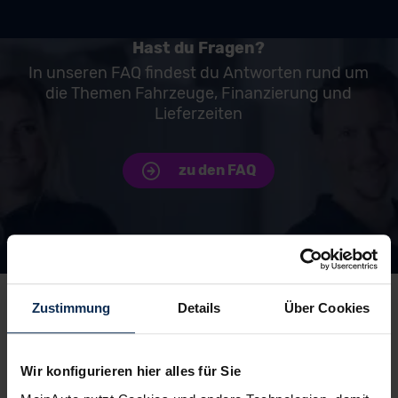
Hast du Fragen?
In unseren FAQ findest du Antworten rund um
die Themen Fahrzeuge, Finanzierung und
Lieferzeiten
zu den FAQ
Unsere Top Marken
Zustimmung
Details
Über Cookies
Wir konfigurieren hier alles für Sie
Peugeot
Skoda