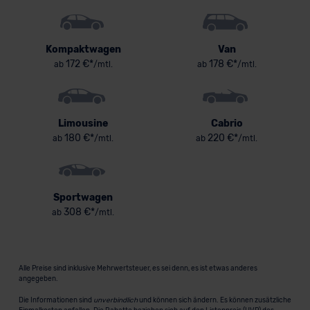
Kompaktwagen
Van
172 €*
178 €*
ab
/mtl.
ab
/mtl.
Limousine
Cabrio
180 €*
220 €*
ab
/mtl.
ab
/mtl.
Sportwagen
308 €*
ab
/mtl.
Alle Preise sind inklusive Mehrwertsteuer, es sei denn, es ist etwas anderes
angegeben.
Die Informationen sind
unverbindlich
und können sich ändern. Es können zusätzliche