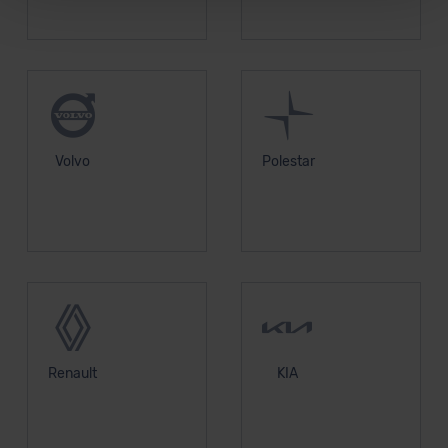
Für alle beschriebenen Technologien und Cookies gilt –
soweit keine detaillierteren Angaben erfolgen: Wir
beabsichtigen nicht, diese Daten an Empfänger
außerhalb der EU zu übermitteln oder dort verarbeiten zu
lassen. Soweit eine Übermittlung in ein Land außerhalb
der EU erfolgt, erfolgt dies ausschließlich auf der
Grundlage eines Angemessenheitsbeschlusses der EU-
Volvo
Polestar
Kommission (Art. 45 Abs. 1 DSGVO), von
Standarddatenschutzklauseln (Art. 46 Abs. 2 lit. c
DSGVO) oder wenn Sie hierzu Ihre Einwilligung freiwillig
erteilen. Nähere Informationen zu den bestehenden
Datenschutzklauseln können Sie über den Kontakt zu
unserem Datenschutzbeauftragten unter
datenschutz@meinauto.de anfordern.
Datenschutzerklärung
|
Impressum
Renault
KIA