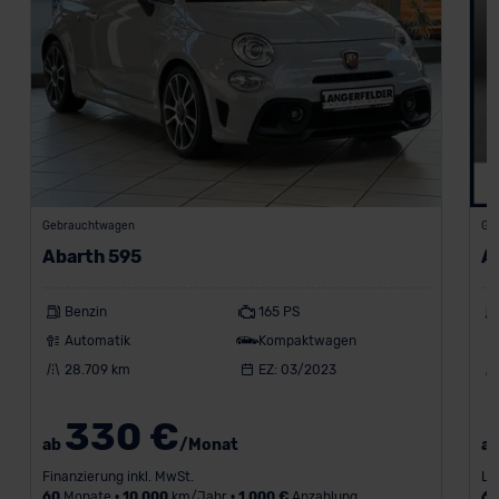
Gebrauchtwagen
Ge
Abarth 595
A
Benzin
165 PS
Automatik
Kompaktwagen
28.709 km
EZ: 03/2023
330 €
ab
/Monat
a
Finanzierung inkl. MwSt.
Le
60
Monate •
10.000
km/Jahr •
1.000 €
Anzahlung
6