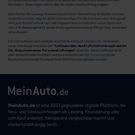
Einmalkosten anfallen. Die Rabatte beziehen sich auf den Listenpreis (UVP) des
Herstellers. Änderungen seitens des Herstellers sind kurzfristig möglich.
Dein Partner für Leasing, Finanzierung und Vario-Finanzierung ist Mobility Concept
GmbH (Grünwalder Weg 34, 82041 Oberhaching). Für die Annahme eines Antrags ist
eine gute Bonität erforderlich. Alle Angaben sind unverbindlich und entsprechen
dem 2/3-Beispiel gemäß § 6a der Preisangabenverordnung (PAngV) Abs. 4 und sind
ohne Gewähr.
Für Informationen zum offiziellen Kraftstoffverbrauch und den CO₂-Emissionen
neuer Fahrzeuge kannst du den
"Leitfaden über den Kraftstoffverbrauch und die
CO₂-Emissionen neuer Personenkraftwagen"
einsehen. Dieser Leitfaden ist in
allen Verkaufsstellen erhältlich und kann kostenlos als
PDF-Download
bei der
Deutschen Automobil Treuhand GmbH (DAT) heruntergeladen werden.
MeinAuto.de
ist eine 2007 gegründete, digitale Plattform, die
Neu- und Gebrauchtwagen als Leasing, Finanzierung oder
zum Kauf anbietet, transparent vergleichbar macht und
markenunabhängig berät.