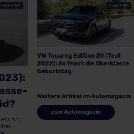
KI-generiert
KI-generiert
VW Touareg Edition 20 (Test
2022): So feiert die Oberklasse
Geburtstag
2023):
Artikel lesen
lasse-
Weitere Artikel im Automagazin
id?
zum Automagazin
modellen.
xtras.
de