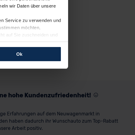
eln wir Daten über unsere
ren Service zu verwenden und
 zustimmen möchten,
cht auf Sie zuschneiden und
llungen jederzeit anpassen
Ok
rfolgen: Wir beabsichtigen
ssen. Soweit eine
age eines
nschutzklauseln (Art. 46
mationen zu den bestehenden
eine hohe Kundenzufriedenheit!
ter datenschutz@meinauto.de
rige Erfahrungen auf dem Neuwagenmarkt in
den haben dadurch ihr Wunschauto zum Top-Rabatt
ere Arbeit positiv.