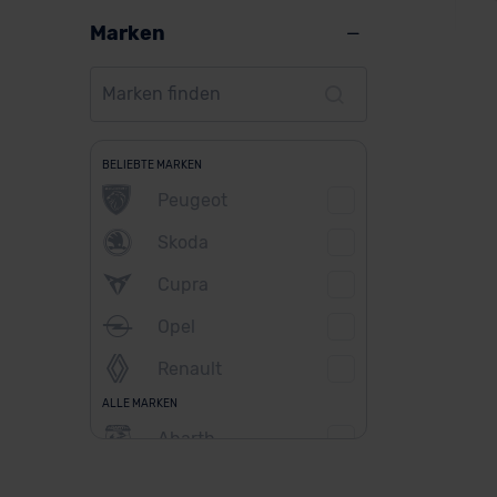
Marken
VW
BELIEBTE MARKEN
Peugeot
Skoda
Ver
Cupra
Opel
Ba
Renault
ALLE MARKEN
Abarth
Alfa Romeo