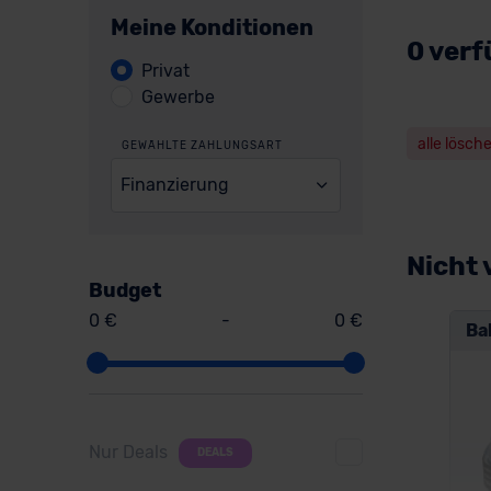
Meine Konditionen
0 verf
Privat
Gewerbe
alle lösch
GEWÄHLTE ZAHLUNGSART
Finanzierung
Nicht 
Budget
0 €
-
0 €
Ba
Nur Deals
DEALS