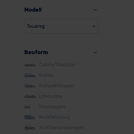
Alpine
Modell
Audi
Touareg
BMW
VW
BYD
Bauform
Citroen
Cupra
Cabrio/Roadster
Ver
DS
Kombi
Kompaktwagen
Dacia
Limousine
Fiat
Kleinwagen
Ford
Nutzfahrzeug
Honda
SUV/Geländewagen
Hyundai