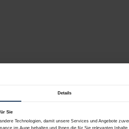
Details
für Sie
andere Technologien, damit unsere Services und Angebote zuverl
mance im Auge behalten und Ihnen die für Sie relevanten Inhalte 