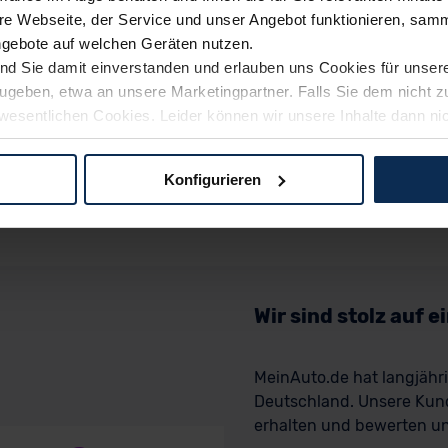
e Webseite, der Service und unser Angebot funktionieren, samm
ngebote auf welchen Geräten nutzen.
ind Sie damit einverstanden und erlauben uns Cookies für unse
rzugeben, etwa an unsere Marketingpartner. Falls Sie dem nicht
wesentlichen Cookies. Leider können wir unsere Inhalte dann ni
 dem Weg zu Ihrem Neuwagen unterstützen. Sie können die Einste
Konfigurieren
logien und Cookies gilt – soweit keine detaillierteren Angaben e
ger außerhalb der EU zu übermitteln oder dort verarbeiten zu la
rhalb der EU erfolgt, erfolgt dies ausschließlich auf der Grundl
 der EU-Kommission (Art. 45 Abs. 1 DSGVO), von Standarddate
n Sie hierzu Ihre Einwilligung freiwillig erteilen. Nähere Infor
Wir sind stolz auf 
 Sie über den Kontakt zu unserem Datenschutzbeauftragten un
MeinAuto.de hat langjäh
Deutschland. Unsere Kun
pressum
erhalten und bewerten uns