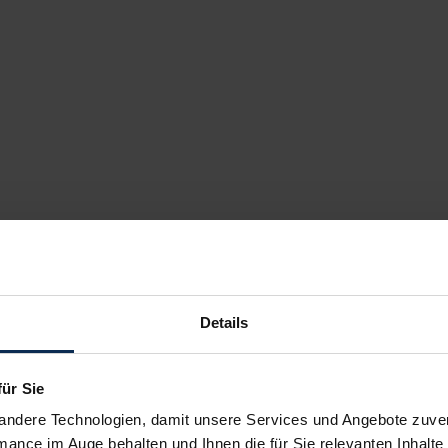
Details
für Sie
andere Technologien, damit unsere Services und Angebote zuverl
mance im Auge behalten und Ihnen die für Sie relevanten Inhalte 