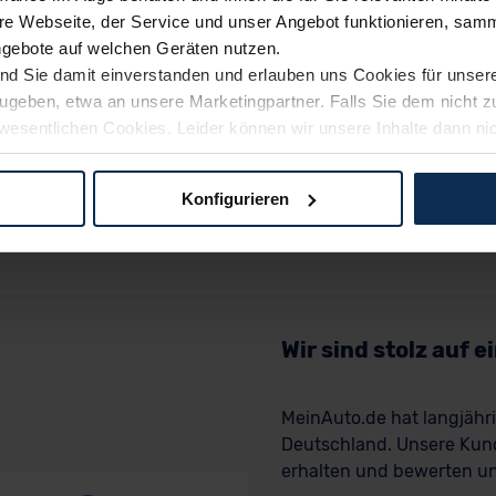
e Webseite, der Service und unser Angebot funktionieren, samm
ngebote auf welchen Geräten nutzen.
ind Sie damit einverstanden und erlauben uns Cookies für unse
rzugeben, etwa an unsere Marketingpartner. Falls Sie dem nicht
wesentlichen Cookies. Leider können wir unsere Inhalte dann ni
 dem Weg zu Ihrem Neuwagen unterstützen. Sie können die Einste
Konfigurieren
logien und Cookies gilt – soweit keine detaillierteren Angaben e
ger außerhalb der EU zu übermitteln oder dort verarbeiten zu la
rhalb der EU erfolgt, erfolgt dies ausschließlich auf der Grundl
 der EU-Kommission (Art. 45 Abs. 1 DSGVO), von Standarddate
n Sie hierzu Ihre Einwilligung freiwillig erteilen. Nähere Infor
Wir sind stolz auf 
 Sie über den Kontakt zu unserem Datenschutzbeauftragten un
MeinAuto.de hat langjäh
Deutschland. Unsere Kun
pressum
erhalten und bewerten uns