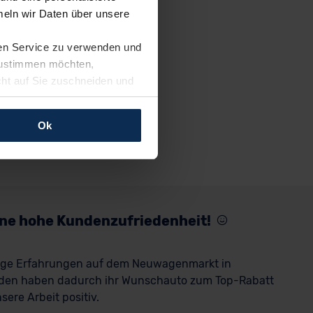
eln wir Daten über unsere
ren Service zu verwenden und
 zustimmen möchten,
cht auf Sie zuschneiden und
llungen jederzeit anpassen
Ok
rfolgen: Wir beabsichtigen
ssen. Soweit eine
age eines
nschutzklauseln (Art. 46
mationen zu den bestehenden
eine hohe Kundenzufriedenheit!
ter datenschutz@meinauto.de
rige Erfahrungen auf dem Neuwagenmarkt in
den haben dadurch ihr Wunschauto zum Top-Rabatt
ere Arbeit positiv.