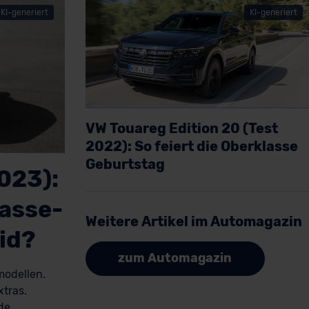
KI-generiert
KI-generiert
VW Touareg Edition 20 (Test
2022): So feiert die Oberklasse
Geburtstag
2023):
Artikel lesen
lasse-
Weitere Artikel im Automagazin
id?
zum Automagazin
modellen.
xtras.
de