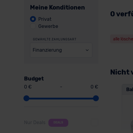
Meine Konditionen
0 verf
Privat
Gewerbe
alle lösch
GEWÄHLTE ZAHLUNGSART
Finanzierung
Nicht 
Budget
0 €
-
0 €
Ba
Nur Deals
DEALS