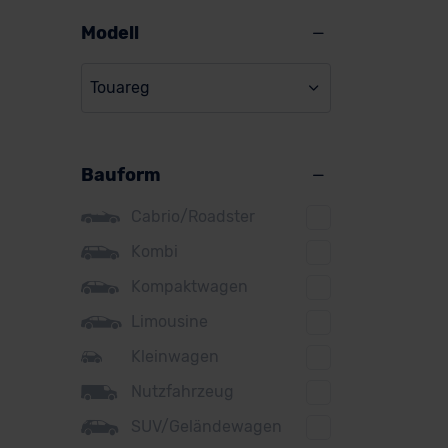
Alpine
Modell
Audi
Touareg
BMW
BYD
Bauform
Citroen
Cupra
Cabrio/Roadster
DS
Kombi
Kompaktwagen
Dacia
Limousine
Fiat
Kleinwagen
Ford
Nutzfahrzeug
Honda
SUV/Geländewagen
Hyundai