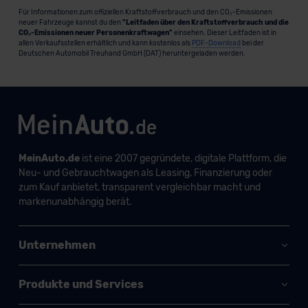
Für Informationen zum offiziellen Kraftstoffverbrauch und den CO₂-Emissionen
neuer Fahrzeuge kannst du den
"Leitfaden über den Kraftstoffverbrauch und die
CO₂-Emissionen neuer Personenkraftwagen"
einsehen. Dieser Leitfaden ist in
allen Verkaufsstellen erhältlich und kann kostenlos als
PDF-Download
bei der
Deutschen Automobil Treuhand GmbH (DAT) heruntergeladen werden.
MeinAuto.de
ist eine 2007 gegründete, digitale Plattform, die
Neu- und Gebrauchtwagen als Leasing, Finanzierung oder
zum Kauf anbietet, transparent vergleichbar macht und
markenunabhängig berät.
Unternehmen
Produkte und Services