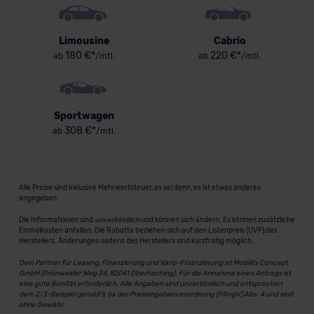
Limousine
Cabrio
180 €*
220 €*
ab
/mtl.
ab
/mtl.
Sportwagen
308 €*
ab
/mtl.
Alle Preise sind inklusive Mehrwertsteuer, es sei denn, es ist etwas anderes
angegeben.
Die Informationen sind
unverbindlich
und können sich ändern. Es können zusätzliche
Einmalkosten anfallen. Die Rabatte beziehen sich auf den Listenpreis (UVP) des
Herstellers. Änderungen seitens des Herstellers sind kurzfristig möglich.
Dein Partner für Leasing, Finanzierung und Vario-Finanzierung ist Mobility Concept
GmbH (Grünwalder Weg 34, 82041 Oberhaching). Für die Annahme eines Antrags ist
eine gute Bonität erforderlich. Alle Angaben sind unverbindlich und entsprechen
dem 2/3-Beispiel gemäß § 6a der Preisangabenverordnung (PAngV) Abs. 4 und sind
ohne Gewähr.