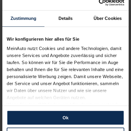
Volvo
Polestar
Zustimmung
Details
Über Cookies
Wir konfigurieren hier alles für Sie
MeinAuto nutzt Cookies und andere Technologien, damit
unsere Services und Angebote zuverlässig und sicher
laufen. So können wir für Sie die Performance im Auge
behalten und Ihnen die für Sie relevanten Inhalte und eine
Renault
KIA
personalisierte Werbung zeigen. Damit unsere Webseite,
der Service und unser Angebot funktionieren, sammeln
wir Daten über unsere Nutzer und wie sie unsere
Angebote auf welchen Geräten nutzen.
Wenn Sie das „OK“ finden, sind Sie damit einverstanden
und erlauben uns Cookies für unseren Service zu
Ok
verwenden und diese Daten an Dritte weiterzugeben,
etwa an unsere Marketingpartner. Falls Sie dem nicht