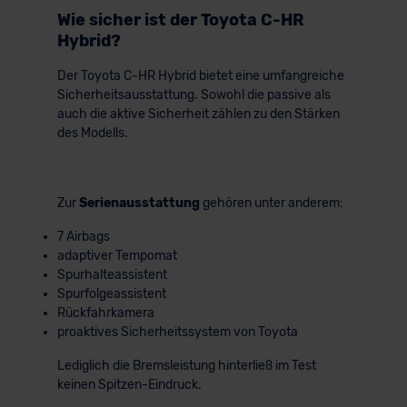
Wie sicher ist der Toyota C-HR
der EU erfolgt, erfolgt dies ausschließlich auf der
Hybrid?
Grundlage eines Angemessenheitsbeschlusses der EU-
Kommission (Art. 45 Abs. 1 DSGVO), von
Der Toyota C-HR Hybrid bietet eine umfangreiche
Standarddatenschutzklauseln (Art. 46 Abs. 2 lit. c
Sicherheitsausstattung. Sowohl die passive als
DSGVO) oder wenn Sie hierzu Ihre Einwilligung freiwillig
auch die aktive Sicherheit zählen zu den Stärken
erteilen. Nähere Informationen zu den bestehenden
des Modells.
Datenschutzklauseln können Sie über den Kontakt zu
unserem Datenschutzbeauftragten unter
datenschutz@meinauto.de anfordern.
Zur
Serienausstattung
gehören unter anderem:
7 Airbags
Datenschutzerklärung
|
Impressum
adaptiver Tempomat
Spurhalteassistent
Spurfolgeassistent
Rückfahrkamera
proaktives Sicherheitssystem von Toyota
Lediglich die Bremsleistung hinterließ im Test
keinen Spitzen-Eindruck.