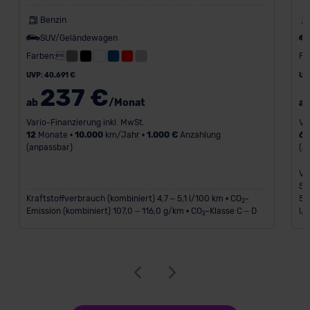
Benzin
SUV/Geländewagen
Farben:
Fa
UVP: 40.691 €
UV
237 €
ab
/Monat
a
Vario-Finanzierung inkl. MwSt.
Va
12
Monate •
10.000
km/Jahr •
1.000 €
Anzahlung
6
(anpassbar)
(a
Ve
5,
Kraftstoffverbrauch (kombiniert) 4,7 – 5,1 l/100 km • CO
-
53
2
Emission (kombiniert) 107,0 – 116,0 g/km • CO
-Klasse C – D
l/
2