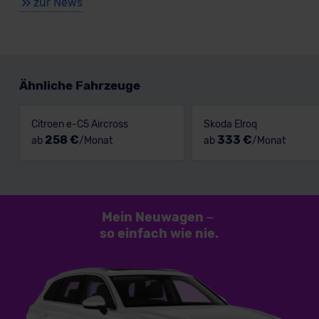
zur News
Ähnliche Fahrzeuge
Citroen e-C5 Aircross
Skoda Elroq
258 €
333 €
ab
/Monat
ab
/Monat
Mein Neuwagen
–
so einfach
wie nie.