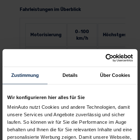
Fahrleistungen im Überblick
0–100
Motorisierung
Höchstgeschwin
km/h
knapp
140 PS Hybrid
unter 10
175 km/h
Sekunden
Zustimmung
Details
Über Cookies
rund 8
180 PS Hybrid
180 km/h
Sekunden
Wir konfigurieren hier alles für Sie
MeinAuto nutzt Cookies und andere Technologien, damit
Auf schlechten Straßen wirkt das Fahrwerk
unsere Services und Angebote zuverlässig und sicher
teilweise etwas straff.
laufen. So können wir für Sie die Performance im Auge
behalten und Ihnen die für Sie relevanten Inhalte und eine
personalisierte Werbung zeigen. Damit unsere Webseite,