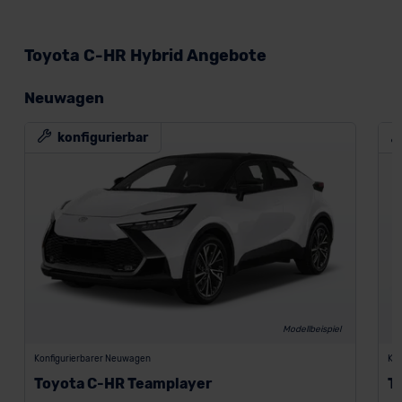
Toyota C-HR Hybrid Angebote
Neuwagen
konfigurierbar
Modellbeispiel
Konfigurierbarer Neuwagen
Kon
Toyota C-HR Teamplayer
T