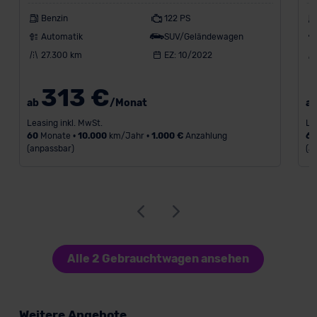
Benzin
122 PS
Automatik
SUV/Geländewagen
27.300 km
EZ: 10/2022
313 €
ab
/Monat
a
Leasing inkl. MwSt.
Le
60
Monate •
10.000
km/Jahr •
1.000 €
Anzahlung
6
(anpassbar)
(a
Alle 2 Gebrauchtwagen ansehen
Weitere Angebote