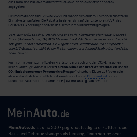
Alle Preise sind inklusive Mehrwertsteuer, es sei denn, es ist etwas anderes
angegeben.
Die Informationen sind
unverbindlich
und können sich ändern. Es können zusätzliche
Einmalkosten anfallen. Die Rabatte beziehen sich auf den Listenpreis (UVP) des
Herstellers. Änderungen seitens des Herstellers sind kurzfristig möglich.
Dein Partner für Leasing, Finanzierung und Vario-Finanzierung ist Mobility Concept
GmbH (Grünwalder Weg 34, 82041 Oberhaching). Für die Annahme eines Antrags ist
eine gute Bonität erforderlich. Alle Angaben sind unverbindlich und entsprechen
dem 2/3-Beispiel gemäß § 6a der Preisangabenverordnung (PAngV) Abs. 4 und sind
ohne Gewähr.
Für Informationen zum offiziellen Kraftstoffverbrauch und den CO₂-Emissionen
neuer Fahrzeuge kannst du den
"Leitfaden über den Kraftstoffverbrauch und die
CO₂-Emissionen neuer Personenkraftwagen"
einsehen. Dieser Leitfaden ist in
allen Verkaufsstellen erhältlich und kann kostenlos als
PDF-Download
bei der
Deutschen Automobil Treuhand GmbH (DAT) heruntergeladen werden.
MeinAuto.de
ist eine 2007 gegründete, digitale Plattform, die
Neu- und Gebrauchtwagen als Leasing, Finanzierung oder