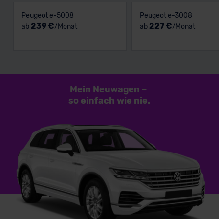
Peugeot e-5008
Peugeot e-3008
239 €
227 €
ab
/Monat
ab
/Monat
Mein Neuwagen
–
so einfach
wie nie.