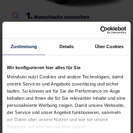
1.
Wunschauto aussuchen
Du wählst dein Lieblingsmodell – wir suchen es für
dich.
Einfach, kostenlos und unverbindlich
. Und
garantiert zu Top-Preisen.
Zustimmung
Details
Über Cookies
2.
Bestes Angebot wählen
Du erhältst ein
individuelles Angebot
– inklusive
Wir konfigurieren hier alles für Sie
kompetenter Beratung und
persönlichem
MeinAuto nutzt Cookies und andere Technologien, damit
Ansprechpartner
. Alles klar? Bestelle deinen
Neuwagen, ganz einfach online.
unsere Services und Angebote zuverlässig und sicher
laufen. So können wir für Sie die Performance im Auge
3.
behalten und Ihnen die für Sie relevanten Inhalte und eine
Einfach losfahren
personalisierte Werbung zeigen. Damit unsere Webseite,
Wir liefern
deinen Neuwagen – auf Wunsch sogar
der Service und unser Angebot funktionieren, sammeln
vor die Haustür
. Und auch während der Laufzeit
wir Daten über unsere Nutzer und wie sie unsere
genießt du alle Vorteile von MeinAuto.de wie zum
Angebote auf welchen Geräten nutzen.
Beispiel
freie Werkstattwahl
und persönlichen