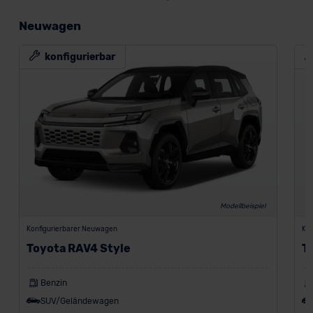
Neuwagen
konfigurierbar
Modellbeispiel
Konfigurierbarer Neuwagen
Kon
Toyota RAV4 Style
T
Benzin
SUV/Geländewagen