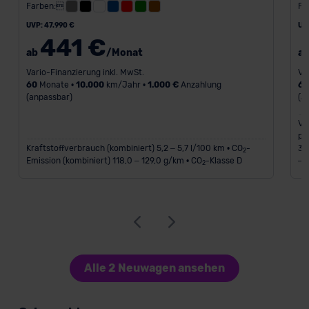
Farben:
Fa
UVP: 47.990 €
UV
441 €
ab
/Monat
a
Vario-Finanzierung inkl. MwSt.
Va
60
Monate •
10.000
km/Jahr •
1.000 €
Anzahlung
6
(anpassbar)
(a
Ve
pl
Kraftstoffverbrauch (kombiniert) 5,2 – 5,7 l/100 km • CO
-
36
2
Emission (kombiniert) 118,0 – 129,0 g/km • CO
-Klasse D
– 
2
Alle 2 Neuwagen ansehen