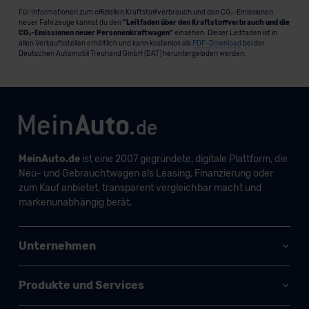
Für Informationen zum offiziellen Kraftstoffverbrauch und den CO₂-Emissionen
neuer Fahrzeuge kannst du den
"Leitfaden über den Kraftstoffverbrauch und die
CO₂-Emissionen neuer Personenkraftwagen"
einsehen. Dieser Leitfaden ist in
allen Verkaufsstellen erhältlich und kann kostenlos als
PDF-Download
bei der
Deutschen Automobil Treuhand GmbH (DAT) heruntergeladen werden.
MeinAuto.de
ist eine 2007 gegründete, digitale Plattform, die
Neu- und Gebrauchtwagen als Leasing, Finanzierung oder
zum Kauf anbietet, transparent vergleichbar macht und
markenunabhängig berät.
Unternehmen
Produkte und Services