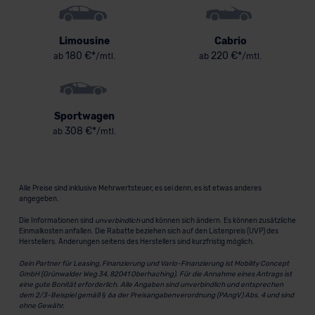
Limousine
Cabrio
180 €*
220 €*
ab
/mtl.
ab
/mtl.
Sportwagen
308 €*
ab
/mtl.
Alle Preise sind inklusive Mehrwertsteuer, es sei denn, es ist etwas anderes
angegeben.
Die Informationen sind
unverbindlich
und können sich ändern. Es können zusätzliche
Einmalkosten anfallen. Die Rabatte beziehen sich auf den Listenpreis (UVP) des
Herstellers. Änderungen seitens des Herstellers sind kurzfristig möglich.
Dein Partner für Leasing, Finanzierung und Vario-Finanzierung ist Mobility Concept
GmbH (Grünwalder Weg 34, 82041 Oberhaching). Für die Annahme eines Antrags ist
eine gute Bonität erforderlich. Alle Angaben sind unverbindlich und entsprechen
dem 2/3-Beispiel gemäß § 6a der Preisangabenverordnung (PAngV) Abs. 4 und sind
ohne Gewähr.