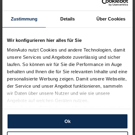
Volvo
Renault
Zustimmung
Details
Über Cookies
Wir konfigurieren hier alles für Sie
MeinAuto nutzt Cookies und andere Technologien, damit
unsere Services und Angebote zuverlässig und sicher
laufen. So können wir für Sie die Performance im Auge
behalten und Ihnen die für Sie relevanten Inhalte und eine
Polestar
KIA
personalisierte Werbung zeigen. Damit unsere Webseite,
der Service und unser Angebot funktionieren, sammeln
wir Daten über unsere Nutzer und wie sie unsere
Angebote auf welchen Geräten nutzen.
Wenn Sie das „OK“ finden, sind Sie damit einverstanden
und erlauben uns Cookies für unseren Service zu
Ok
verwenden und diese Daten an Dritte weiterzugeben,
etwa an unsere Marketingpartner. Falls Sie dem nicht