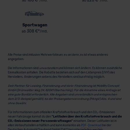
180 €*
220 €*
ab
/mtl.
ab
/mtl.
Sportwagen
308 €*
ab
/mtl.
Alle Preise sind inklusive Mehrwertsteuer, es sei denn, es ist etwas anderes
angegeben.
Die Informationen sind
unverbindlich
und können sich ändern. Es können zusätzliche
Einmalkosten anfallen. Die Rabatte beziehen sich auf den Listenpreis (UVP) des
Herstellers. Änderungen seitens des Herstellers sind kurzfristig möglich.
Dein Partner für Leasing, Finanzierung und Vario-Finanzierung ist Mobility Concept
GmbH (Grünwalder Weg 34, 82041 Oberhaching). Für die Annahme eines Antrags ist
eine gute Bonität erforderlich. Alle Angaben sind unverbindlich und entsprechen
dem 2/3-Beispiel gemäß § 6a der Preisangabenverordnung (PAngV) Abs. 4 und sind
ohne Gewähr.
Für Informationen zum offiziellen Kraftstoffverbrauch und den CO₂-Emissionen
neuer Fahrzeuge kannst du den
"Leitfaden über den Kraftstoffverbrauch und die
CO₂-Emissionen neuer Personenkraftwagen"
einsehen. Dieser Leitfaden ist in
allen Verkaufsstellen erhältlich und kann kostenlos als
PDF-Download
bei der
Deutschen Automobil Treuhand GmbH (DAT) heruntergeladen werden.