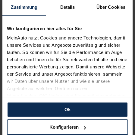
Zustimmung
Details
Über Cookies
Wir konfigurieren hier alles für Sie
MeinAuto nutzt Cookies und andere Technologien, damit
unsere Services und Angebote zuverlässig und sicher
laufen. So können wir für Sie die Performance im Auge
Polestar
KIA
behalten und Ihnen die für Sie relevanten Inhalte und eine
personalisierte Werbung zeigen. Damit unsere Webseite,
der Service und unser Angebot funktionieren, sammeln
wir Daten über unsere Nutzer und wie sie unsere
Angebote auf welchen Geräten nutzen.
Wenn Sie das „OK“ finden, sind Sie damit einverstanden
und erlauben uns Cookies für unseren Service zu
Ok
verwenden und diese Daten an Dritte weiterzugeben,
BMW
Nissan
etwa an unsere Marketingpartner. Falls Sie dem nicht
zustimmen möchten, beschränken wir uns auf die
Konfigurieren
wesentlichen Cookies. Leider können wir unsere Inhalte