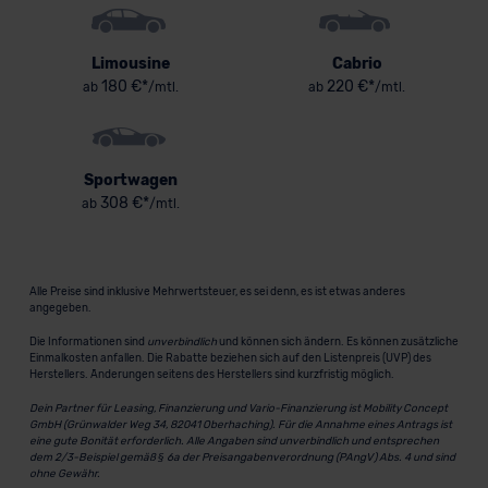
Limousine
Cabrio
180 €*
220 €*
ab
/mtl.
ab
/mtl.
Sportwagen
308 €*
ab
/mtl.
Alle Preise sind inklusive Mehrwertsteuer, es sei denn, es ist etwas anderes
angegeben.
Die Informationen sind
unverbindlich
und können sich ändern. Es können zusätzliche
Einmalkosten anfallen. Die Rabatte beziehen sich auf den Listenpreis (UVP) des
Herstellers. Änderungen seitens des Herstellers sind kurzfristig möglich.
Dein Partner für Leasing, Finanzierung und Vario-Finanzierung ist Mobility Concept
GmbH (Grünwalder Weg 34, 82041 Oberhaching). Für die Annahme eines Antrags ist
eine gute Bonität erforderlich. Alle Angaben sind unverbindlich und entsprechen
dem 2/3-Beispiel gemäß § 6a der Preisangabenverordnung (PAngV) Abs. 4 und sind
ohne Gewähr.