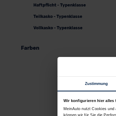
Haftpflicht - Typenklasse
Teilkasko - Typenklasse
Vollkasko - Typenklasse
Farben
Zustimmung
Wir konfigurieren hier alles 
MeinAuto nutzt Cookies und 
können wir für Sie die Perfor