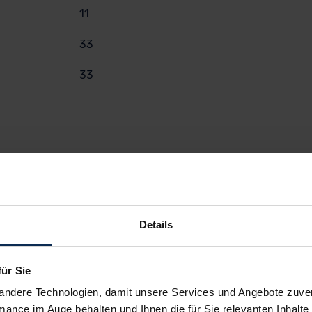
11
33
33
Details
für Sie
andere Technologien, damit unsere Services und Angebote zuverl
mance im Auge behalten und Ihnen die für Sie relevanten Inhalte 