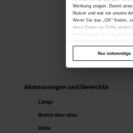
Werbung zeigen. Damit unser
Nutzer und wie sie unsere A
Wenn Sie das „OK“ finden, s
diese Daten an Dritte weite
beschränken wir uns auf die 
Sie somit nicht perfekt auf
oder widerrufen.
Nur notwendige
Für alle beschriebenen Techno
nicht, diese Daten an Empfän
Übermittlung in ein Land auße
Angemessenheitsbeschlusses
Abmessungen und Gewichte
Abs. 2 lit. c DSGVO) oder wen
Datenschutzklauseln können
Länge
anfordern.
Breite über alles
Datenschutzerklärung
|
Im
Höhe