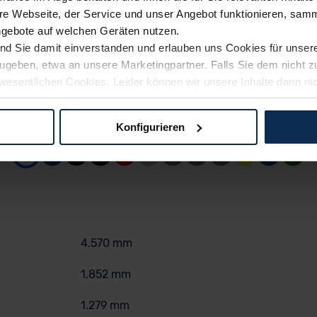
e Webseite, der Service und unser Angebot funktionieren, samm
ngebote auf welchen Geräten nutzen.
ind Sie damit einverstanden und erlauben uns Cookies für unse
rzugeben, etwa an unsere Marketingpartner. Falls Sie dem nicht
wesentlichen Cookies. Leider können wir unsere Inhalte dann ni
 dem Weg zu Ihrem Neuwagen unterstützen. Sie können die Einste
weiß uni
-
ohne Aufpreis
Konfigurieren
logien und Cookies gilt – soweit keine detaillierteren Angaben e
ger außerhalb der EU zu übermitteln oder dort verarbeiten zu la
rhalb der EU erfolgt, erfolgt dies ausschließlich auf der Grundl
 der EU-Kommission (Art. 45 Abs. 1 DSGVO), von Standarddate
n Sie hierzu Ihre Einwilligung freiwillig erteilen. Nähere Infor
 Sie über den Kontakt zu unserem Datenschutzbeauftragten un
4.570 mm
1.852 mm
pressum
1.279 mm