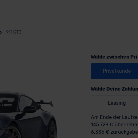
911 GT3
Wähle zwischen Pr
Privatkunde
Wähle Deine Zahlu
Leasing
Am Ende der Laufzei
145.728 € überneh
6.336 € zurückgebe