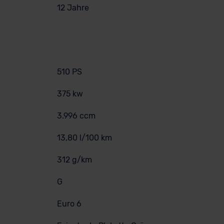
12 Jahre
510 PS
375 kw
3.996 ccm
13,80 l/100 km
312 g/km
G
Euro 6