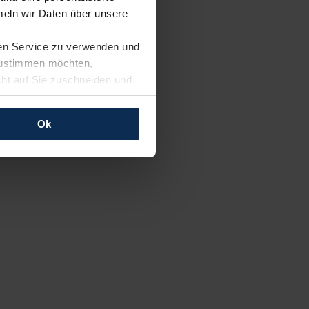
eln wir Daten über unsere
ren Service zu verwenden und
 zustimmen möchten,
cht auf Sie zuschneiden und
llungen jederzeit anpassen
Ok
rfolgen: Wir beabsichtigen
ssen. Soweit eine
age eines
nschutzklauseln (Art. 46
mationen zu den bestehenden
ter datenschutz@meinauto.de