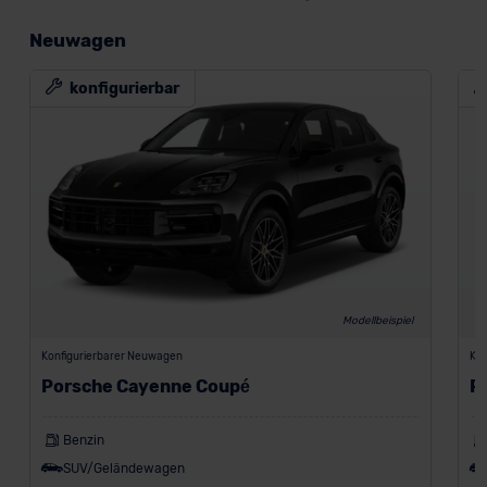
Neuwagen
konfigurierbar
Modellbeispiel
Konfigurierbarer Neuwagen
Kon
Porsche Cayenne Coupé
P
Benzin
SUV/Geländewagen