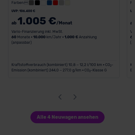
Farben:
Fa
UVP: 106.400 €
UV
1.005 €
ab
/Monat
a
Vario-Finanzierung inkl. MwSt.
Va
60
Monate •
10.000
km/Jahr •
1.000 €
Anzahlung
6
(anpassbar)
(a
Kraftstoffverbrauch (kombiniert) 10,8 – 12,2 l/100 km • CO
-
Kr
2
Emission (kombiniert) 244,0 – 277,0 g/km • CO
-Klasse G
Em
2
Alle 4 Neuwagen ansehen