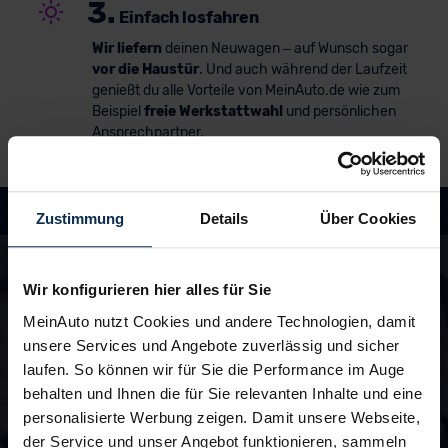
3.
Einfach losfahren
Wir liefern
deinen Neuwagen – auf Wunsch sogar
vor die Haustür
. Und auch während der Laufzeit
genießt du alle Vorteile von MeinAuto.de wie zum
Beispiel
freie Werkstattwahl
und persönlichen
Ansprechpartner.
Zustimmung
Details
Über Cookies
Hast du Fragen?
In unseren FAQ findest du Antworten rund um
Wir konfigurieren hier alles für Sie
die Themen Fahrzeuge, Finanzierung und
Lieferzeiten
MeinAuto nutzt Cookies und andere Technologien, damit
unsere Services und Angebote zuverlässig und sicher
laufen. So können wir für Sie die Performance im Auge
zu den FAQ
behalten und Ihnen die für Sie relevanten Inhalte und eine
personalisierte Werbung zeigen. Damit unsere Webseite,
der Service und unser Angebot funktionieren, sammeln