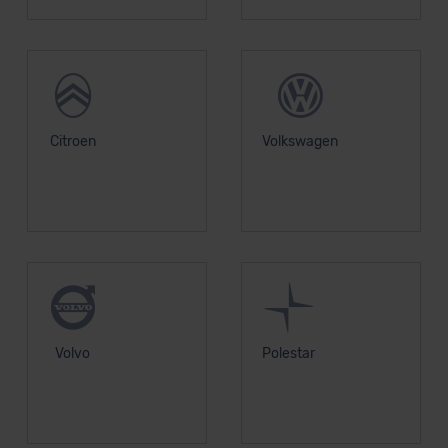
der EU erfolgt, erfolgt dies ausschließlich auf der
Grundlage eines Angemessenheitsbeschlusses der EU-
Kommission (Art. 45 Abs. 1 DSGVO), von
Standarddatenschutzklauseln (Art. 46 Abs. 2 lit. c
DSGVO) oder wenn Sie hierzu Ihre Einwilligung freiwillig
erteilen. Nähere Informationen zu den bestehenden
Citroen
Volkswagen
Datenschutzklauseln können Sie über den Kontakt zu
unserem Datenschutzbeauftragten unter
datenschutz@meinauto.de anfordern.
Datenschutzerklärung
|
Impressum
Volvo
Polestar