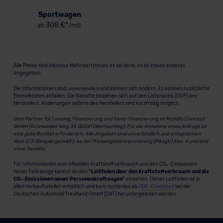
Sportwagen
308 €*
ab
/mtl.
Alle Preise sind inklusive Mehrwertsteuer, es sei denn, es ist etwas anderes
angegeben.
Die Informationen sind
unverbindlich
und können sich ändern. Es können zusätzliche
Einmalkosten anfallen. Die Rabatte beziehen sich auf den Listenpreis (UVP) des
Herstellers. Änderungen seitens des Herstellers sind kurzfristig möglich.
Dein Partner für Leasing, Finanzierung und Vario-Finanzierung ist Mobility Concept
GmbH (Grünwalder Weg 34, 82041 Oberhaching). Für die Annahme eines Antrags ist
eine gute Bonität erforderlich. Alle Angaben sind unverbindlich und entsprechen
dem 2/3-Beispiel gemäß § 6a der Preisangabenverordnung (PAngV) Abs. 4 und sind
ohne Gewähr.
Für Informationen zum offiziellen Kraftstoffverbrauch und den CO₂-Emissionen
neuer Fahrzeuge kannst du den
"Leitfaden über den Kraftstoffverbrauch und die
CO₂-Emissionen neuer Personenkraftwagen"
einsehen. Dieser Leitfaden ist in
allen Verkaufsstellen erhältlich und kann kostenlos als
PDF-Download
bei der
Deutschen Automobil Treuhand GmbH (DAT) heruntergeladen werden.