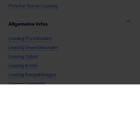
Porsche Taycan Leasing
Allgemeine Infos
Leasing Privatkunden
Leasing Gewerbekunden
Leasing Cabrio
Leasing Kombi
Leasing Kompaktwagen
Leasing Limousine
Leasing Kleinwagen
Leasing Nutzfahrzeug
Leasing SUV
Leasing Sportwagen
Leasing Van
Leasing Benzin