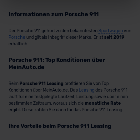
Für alle beschriebenen Technologien und Cookies gilt –
Informationen zum Porsche 911
soweit keine detaillierteren Angaben erfolgen: Wir
beabsichtigen nicht, diese Daten an Empfänger
Der Porsche 911 gehört zu den bekanntesten
Sportwagen
von
außerhalb der EU zu übermitteln oder dort verarbeiten zu
Porsche
und gilt als Inbegriff dieser Marke. Er ist
seit 2019
lassen. Soweit eine Übermittlung in ein Land außerhalb
erhältlich.
der EU erfolgt, erfolgt dies ausschließlich auf der
Grundlage eines Angemessenheitsbeschlusses der EU-
Porsche 911: Top Konditionen über
Kommission (Art. 45 Abs. 1 DSGVO), von
MeinAuto.de
Standarddatenschutzklauseln (Art. 46 Abs. 2 lit. c
DSGVO) oder wenn Sie hierzu Ihre Einwilligung freiwillig
Beim
Porsche 911 Leasing
profitieren Sie von Top
erteilen. Nähere Informationen zu den bestehenden
Konditionen über MeinAuto.de. Das
Leasing
des Porsche 911
Datenschutzklauseln können Sie über den Kontakt zu
läuft für eine festgelegte Laufzeit, Leistung sowie über einen
unserem Datenschutzbeauftragten unter
bestimmten Zeitraum, woraus sich die
monatliche Rate
datenschutz@meinauto.de anfordern.
ergibt. Diese zahlen Sie dann für das Porsche 911 Leasing.
Datenschutzerklärung
|
Impressum
Ihre Vorteile beim Porsche 911 Leasing