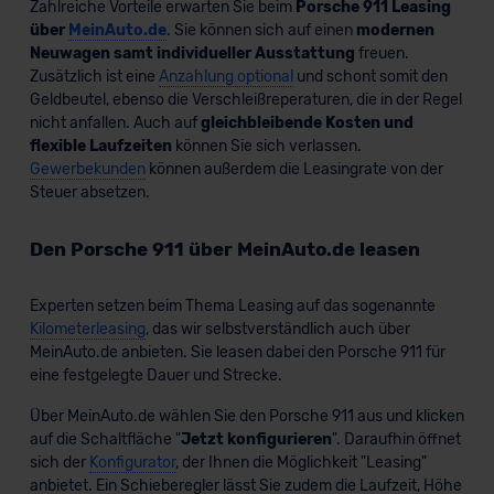
Zahlreiche Vorteile erwarten Sie beim
Porsche 911 Leasing
über
MeinAuto.de
. Sie können sich auf einen
modernen
Neuwagen samt individueller Ausstattung
freuen.
Zusätzlich ist eine
Anzahlung optional
und schont somit den
Geldbeutel, ebenso die Verschleißreperaturen, die in der Regel
nicht anfallen. Auch auf
gleichbleibende Kosten und
flexible Laufzeiten
können Sie sich verlassen.
Gewerbekunden
können außerdem die Leasingrate von der
Steuer absetzen.
Den Porsche 911 über MeinAuto.de leasen
Experten setzen beim Thema Leasing auf das sogenannte
Kilometerleasing
, das wir selbstverständlich auch über
MeinAuto.de anbieten. Sie leasen dabei den Porsche 911 für
eine festgelegte Dauer und Strecke.
Über MeinAuto.de wählen Sie den Porsche 911 aus und klicken
auf die Schaltfläche "
Jetzt konfigurieren
". Daraufhin öffnet
sich der
Konfigurator
, der Ihnen die Möglichkeit "Leasing"
anbietet. Ein Schieberegler lässt Sie zudem die Laufzeit, Höhe