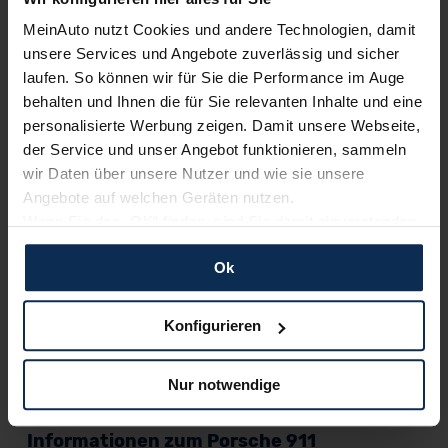
Kundenzufriedenheit!
MeinAuto nutzt Cookies und andere Technologien, damit
MeinAuto.de hat langjährige Erfahrungen auf dem
unsere Services und Angebote zuverlässig und sicher
Neuwagenmarkt in Deutschland. Unsere Kunden haben
laufen. So können wir für Sie die Performance im Auge
dadurch ihr Wunschauto zum Top-Rabatt erhalten und
behalten und Ihnen die für Sie relevanten Inhalte und eine
bewerten unsere Arbeit positiv.
personalisierte Werbung zeigen. Damit unsere Webseite,
der Service und unser Angebot funktionieren, sammeln
wir Daten über unsere Nutzer und wie sie unsere
Sehen Sie sich unsere Bewertungen an:
Angebote auf welchen Geräten nutzen.
Wenn Sie das „OK“ finden, sind Sie damit einverstanden
und erlauben uns Cookies für unseren Service zu
Ok
verwenden und diese Daten an Dritte weiterzugeben,
etwa an unsere Marketingpartner. Falls Sie dem nicht
zustimmen möchten, beschränken wir uns auf die
Konfigurieren
wesentlichen Cookies. Leider können wir unsere Inhalte
dann nicht auf Sie zuschneiden und Sie somit nicht
Erfahren Sie mehr über das Urteil unserer Kunden
Nur notwendige
perfekt auf dem Weg zu Ihrem Neuwagen unterstützen.
Sie können die Einstellungen jederzeit anpassen oder
widerrufen.
Informationen zum Porsche 911