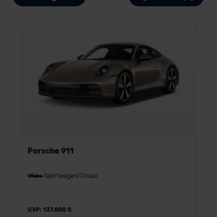
Porsche 911
Sportwagen/Coupé
UVP:
137.800 €