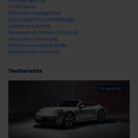
Neuwagengarantie
EU Reimporte
All Inclusive Leasing Privat
Auto Angebote für Selbstständige
Leasing ohne Schufa
Neuwagen und Motoren mit Euro 6d
All Inclusive Finanzierung
All Inclusive Leasing Gewerbe
Finanzierung ohne Schufa
Testberichte
KI-generiert