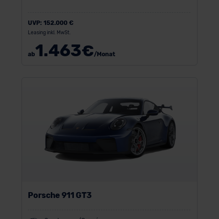
UVP:
152.000 €
Leasing inkl. MwSt.
1.463
€
ab
/Monat
Porsche 911 GT3