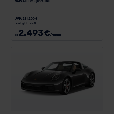
Sportwagen/Coupé
UVP:
211.200 €
Leasing inkl. MwSt.
2.493
€
ab
/Monat