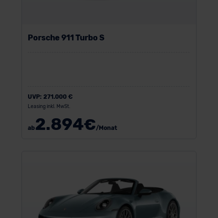
Porsche 911 Turbo S
UVP:
271.000 €
Leasing inkl. MwSt.
2.894
€
ab
/Monat