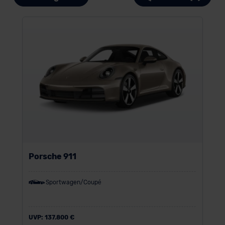
Porsche 911
Sportwagen/Coupé
UVP:
137.800 €