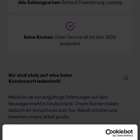
Alle Zahlungsarten:
Barkauf, Finanzierung, Leasing
Keine Kosten:
Unser Service ist für dich 100%
kostenfrei
Wir sind stolz auf eine hohe
Kundenzufriedenheit!
MeinAuto.de hat langjährige Erfahrungen auf dem
Neuwagenmarkt in Deutschland. Unsere Kunden haben
dadurch ihr Wunschauto zum Top-Rabatt erhalten und
bewerten unsere Arbeit positiv.