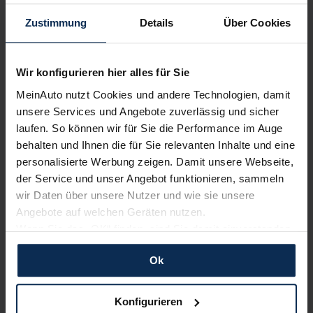
Sehen Sie sich unsere Bewertungen an:
Zustimmung
Details
Über Cookies
Wir konfigurieren hier alles für Sie
MeinAuto nutzt Cookies und andere Technologien, damit
unsere Services und Angebote zuverlässig und sicher
laufen. So können wir für Sie die Performance im Auge
Erfahren Sie mehr über das Urteil unserer Kunden
behalten und Ihnen die für Sie relevanten Inhalte und eine
personalisierte Werbung zeigen. Damit unsere Webseite,
der Service und unser Angebot funktionieren, sammeln
Testberichte
wir Daten über unsere Nutzer und wie sie unsere
Angebote auf welchen Geräten nutzen.
KI-generiert
Wenn Sie das „OK“ finden, sind Sie damit einverstanden
und erlauben uns Cookies für unseren Service zu
Ok
verwenden und diese Daten an Dritte weiterzugeben,
etwa an unsere Marketingpartner. Falls Sie dem nicht
zustimmen möchten, beschränken wir uns auf die
Konfigurieren
wesentlichen Cookies. Leider können wir unsere Inhalte