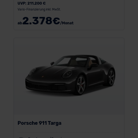
UVP:
211.200 €
Vario-Finanzierung inkl. MwSt.
2.378
€
ab
/Monat
Porsche 911 Targa