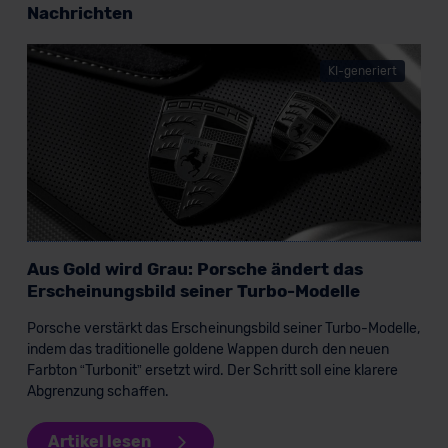
datenschutz@meinauto.de anfordern.
Nachrichten
Datenschutzerklärung
|
Impressum
KI-generiert
Aus Gold wird Grau: Porsche ändert das
Erscheinungsbild seiner Turbo-Modelle
Porsche verstärkt das Erscheinungsbild seiner Turbo-Modelle,
indem das traditionelle goldene Wappen durch den neuen
Farbton “Turbonit” ersetzt wird. Der Schritt soll eine klarere
Abgrenzung schaffen.
Artikel lesen