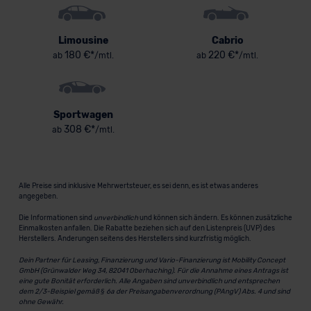
Limousine
Cabrio
180 €*
220 €*
ab
/mtl.
ab
/mtl.
Sportwagen
308 €*
ab
/mtl.
Alle Preise sind inklusive Mehrwertsteuer, es sei denn, es ist etwas anderes
angegeben.
Die Informationen sind
unverbindlich
und können sich ändern. Es können zusätzliche
Einmalkosten anfallen. Die Rabatte beziehen sich auf den Listenpreis (UVP) des
Herstellers. Änderungen seitens des Herstellers sind kurzfristig möglich.
Dein Partner für Leasing, Finanzierung und Vario-Finanzierung ist Mobility Concept
GmbH (Grünwalder Weg 34, 82041 Oberhaching). Für die Annahme eines Antrags ist
eine gute Bonität erforderlich. Alle Angaben sind unverbindlich und entsprechen
dem 2/3-Beispiel gemäß § 6a der Preisangabenverordnung (PAngV) Abs. 4 und sind
ohne Gewähr.