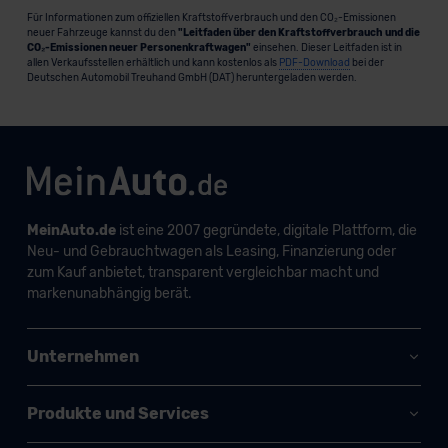
Für Informationen zum offiziellen Kraftstoffverbrauch und den CO₂-Emissionen
neuer Fahrzeuge kannst du den
"Leitfaden über den Kraftstoffverbrauch und die
CO₂-Emissionen neuer Personenkraftwagen"
einsehen. Dieser Leitfaden ist in
allen Verkaufsstellen erhältlich und kann kostenlos als
PDF-Download
bei der
Deutschen Automobil Treuhand GmbH (DAT) heruntergeladen werden.
MeinAuto.de
ist eine 2007 gegründete, digitale Plattform, die
Neu- und Gebrauchtwagen als Leasing, Finanzierung oder
zum Kauf anbietet, transparent vergleichbar macht und
markenunabhängig berät.
Unternehmen
Produkte und Services