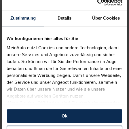
Volvo
Renault
Zustimmung
Details
Über Cookies
Wir konfigurieren hier alles für Sie
MeinAuto nutzt Cookies und andere Technologien, damit
unsere Services und Angebote zuverlässig und sicher
laufen. So können wir für Sie die Performance im Auge
behalten und Ihnen die für Sie relevanten Inhalte und eine
Polestar
KIA
personalisierte Werbung zeigen. Damit unsere Webseite,
der Service und unser Angebot funktionieren, sammeln
wir Daten über unsere Nutzer und wie sie unsere
Angebote auf welchen Geräten nutzen.
Wenn Sie das „OK“ finden, sind Sie damit einverstanden
und erlauben uns Cookies für unseren Service zu
Ok
verwenden und diese Daten an Dritte weiterzugeben,
etwa an unsere Marketingpartner. Falls Sie dem nicht