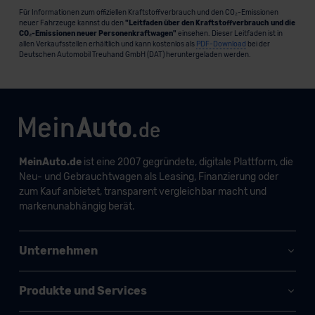
Für Informationen zum offiziellen Kraftstoffverbrauch und den CO₂-Emissionen
neuer Fahrzeuge kannst du den
"Leitfaden über den Kraftstoffverbrauch und die
CO₂-Emissionen neuer Personenkraftwagen"
einsehen. Dieser Leitfaden ist in
allen Verkaufsstellen erhältlich und kann kostenlos als
PDF-Download
bei der
Deutschen Automobil Treuhand GmbH (DAT) heruntergeladen werden.
MeinAuto.de
ist eine 2007 gegründete, digitale Plattform, die
Neu- und Gebrauchtwagen als Leasing, Finanzierung oder
zum Kauf anbietet, transparent vergleichbar macht und
markenunabhängig berät.
Unternehmen
Produkte und Services