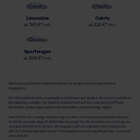
Limousine
Cabrio
180 €*
220 €*
ab
/mtl.
ab
/mtl.
Sportwagen
308 €*
ab
/mtl.
Alle Preise sind inklusive Mehrwertsteuer, es sei denn, es ist etwas anderes
angegeben.
Die Informationen sind
unverbindlich
und können sich ändern. Es können zusätzliche
Einmalkosten anfallen. Die Rabatte beziehen sich auf den Listenpreis (UVP) des
Herstellers. Änderungen seitens des Herstellers sind kurzfristig möglich.
Dein Partner für Leasing, Finanzierung und Vario-Finanzierung ist Mobility Concept
GmbH (Grünwalder Weg 34, 82041 Oberhaching). Für die Annahme eines Antrags ist
eine gute Bonität erforderlich. Alle Angaben sind unverbindlich und entsprechen
dem 2/3-Beispiel gemäß § 6a der Preisangabenverordnung (PAngV) Abs. 4 und sind
ohne Gewähr.