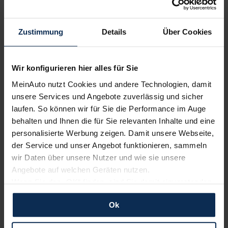
Volvo
Polestar
Zustimmung
Details
Über Cookies
Wir konfigurieren hier alles für Sie
MeinAuto nutzt Cookies und andere Technologien, damit
unsere Services und Angebote zuverlässig und sicher
laufen. So können wir für Sie die Performance im Auge
behalten und Ihnen die für Sie relevanten Inhalte und eine
Renault
KIA
personalisierte Werbung zeigen. Damit unsere Webseite,
der Service und unser Angebot funktionieren, sammeln
wir Daten über unsere Nutzer und wie sie unsere
Angebote auf welchen Geräten nutzen.
Wenn Sie das „OK“ finden, sind Sie damit einverstanden
und erlauben uns Cookies für unseren Service zu
Ok
verwenden und diese Daten an Dritte weiterzugeben,
etwa an unsere Marketingpartner. Falls Sie dem nicht