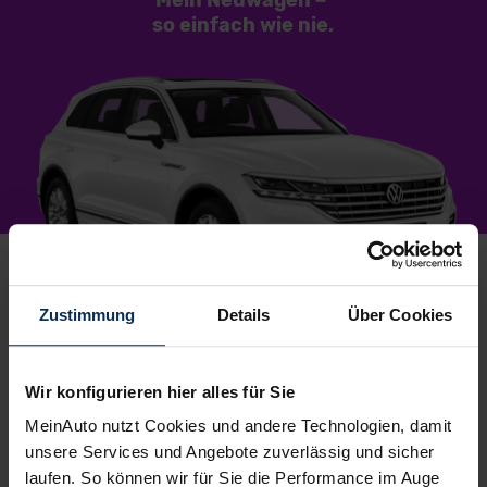
Mein Neuwagen
–
so einfach
wie nie.
Zustimmung
Details
Über Cookies
1.
Wunschauto aussuchen
Du wählst dein Lieblingsmodell – wir suchen es für
Wir konfigurieren hier alles für Sie
dich.
Einfach, kostenlos und unverbindlich
. Und
MeinAuto nutzt Cookies und andere Technologien, damit
garantiert zu Top-Preisen.
unsere Services und Angebote zuverlässig und sicher
laufen. So können wir für Sie die Performance im Auge