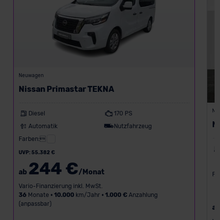
Neuwagen
Nissan Primastar TEKNA
Ne
Diesel
170 PS
N
Automatik
Nutzfahrzeug
Farben:
UVP: 55.382 €
244 €
ab
/Monat
Fa
Vario-Finanzierung inkl. MwSt.
36
Monate •
10.000
km/Jahr •
1.000 €
Anzahlung
(anpassbar)
a