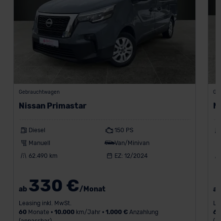
Gebrauchtwagen
Ge
Nissan Primastar
N
Diesel
150 PS
Manuell
Van/Minivan
62.490 km
EZ: 12/2024
330 €
ab
/Monat
a
Leasing inkl. MwSt.
Le
60
Monate •
10.000
km/Jahr •
1.000 €
Anzahlung
6