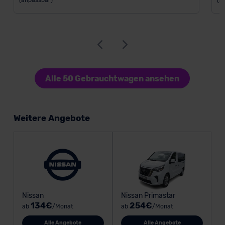
(anpassbar)
(a
Alle 50 Gebrauchtwagen ansehen
Weitere Angebote
Nissan
Nissan Primastar
134€
254€
ab
/Monat
ab
/Monat
Alle Angebote
Alle Angebote