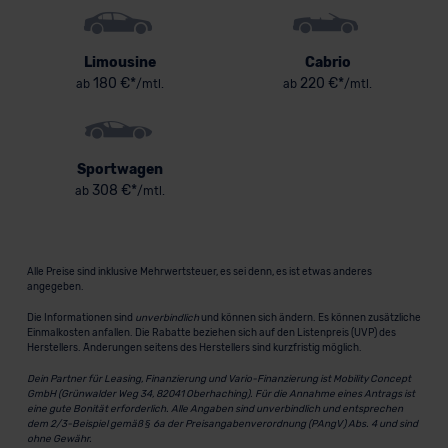
Limousine
Cabrio
180 €*
220 €*
ab
/mtl.
ab
/mtl.
Sportwagen
308 €*
ab
/mtl.
Alle Preise sind inklusive Mehrwertsteuer, es sei denn, es ist etwas anderes
angegeben.
Die Informationen sind
unverbindlich
und können sich ändern. Es können zusätzliche
Einmalkosten anfallen. Die Rabatte beziehen sich auf den Listenpreis (UVP) des
Herstellers. Änderungen seitens des Herstellers sind kurzfristig möglich.
Dein Partner für Leasing, Finanzierung und Vario-Finanzierung ist Mobility Concept
GmbH (Grünwalder Weg 34, 82041 Oberhaching). Für die Annahme eines Antrags ist
eine gute Bonität erforderlich. Alle Angaben sind unverbindlich und entsprechen
dem 2/3-Beispiel gemäß § 6a der Preisangabenverordnung (PAngV) Abs. 4 und sind
ohne Gewähr.