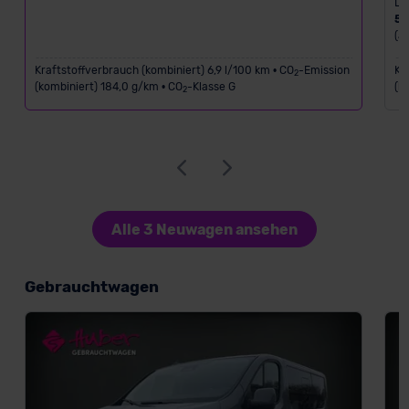
Le
5
(a
Kraftstoffverbrauch (kombiniert) 6,9 l/100 km • CO
-Emission
Kr
2
(kombiniert) 184,0 g/km • CO
-Klasse G
(k
2
Alle 3 Neuwagen ansehen
Gebrauchtwagen