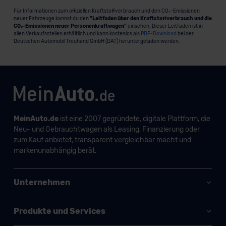
Für Informationen zum offiziellen Kraftstoffverbrauch und den CO₂-Emissionen
neuer Fahrzeuge kannst du den
"Leitfaden über den Kraftstoffverbrauch und die
CO₂-Emissionen neuer Personenkraftwagen"
einsehen. Dieser Leitfaden ist in
allen Verkaufsstellen erhältlich und kann kostenlos als
PDF-Download
bei der
Deutschen Automobil Treuhand GmbH (DAT) heruntergeladen werden.
MeinAuto.de
ist eine 2007 gegründete, digitale Plattform, die
Neu- und Gebrauchtwagen als Leasing, Finanzierung oder
zum Kauf anbietet, transparent vergleichbar macht und
markenunabhängig berät.
Unternehmen
Produkte und Services