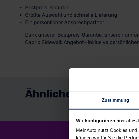
Bestpreis Garantie
Größte Auswahl und schnelle Lieferung
Ein persönlicher Ansprechpartner
Dank unserer Bestpreis-Garantie, unseren umfan
Cabrio Sidewalk Angebot– inklusive persönlicher 
Ähnliche Fahrzeuge
Zustimmung
Wir konfigurieren hier alles 
MeinAuto nutzt Cookies und 
können wir für Sie die Perfor