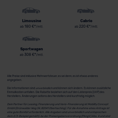
Limousine
Cabrio
180 €*
220 €*
ab
/mtl.
ab
/mtl.
Sportwagen
308 €*
ab
/mtl.
Alle Preise sind inklusive Mehrwertsteuer, es sei denn, es ist etwas anderes
angegeben.
Die Informationen sind
unverbindlich
und können sich ändern. Es können zusätzliche
Einmalkosten anfallen. Die Rabatte beziehen sich auf den Listenpreis (UVP) des
Herstellers. Änderungen seitens des Herstellers sind kurzfristig möglich.
Dein Partner für Leasing, Finanzierung und Vario-Finanzierung ist Mobility Concept
GmbH (Grünwalder Weg 34, 82041 Oberhaching). Für die Annahme eines Antrags ist
eine gute Bonität erforderlich. Alle Angaben sind unverbindlich und entsprechen
dem 2/3-Beispiel gemäß § 6a der Preisangabenverordnung (PAngV) Abs. 4 und sind