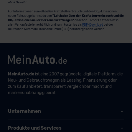
ohne Gewähr.
Für Informationen zum offiziellen Kraftstoffverbrauch und den CO₂-Emissionen
neuer Fahrzeuge kannst du den
"Leitfaden über den Kraftstoffverbrauch und die
CO₂-Emissionen neuer Personenkraftwagen"
einsehen. Dieser Leitfaden ist in
allen Verkaufsstellen erhältlich und kann kostenlos als
PDF-Download
bei der
Deutschen Automobil Treuhand GmbH (DAT) heruntergeladen werden.
MeinAuto.de
ist eine 2007 gegründete, digitale Plattform, die
Neu- und Gebrauchtwagen als Leasing, Finanzierung oder
zum Kauf anbietet, transparent vergleichbar macht und
markenunabhängig berät.
Unternehmen
Produkte und Services