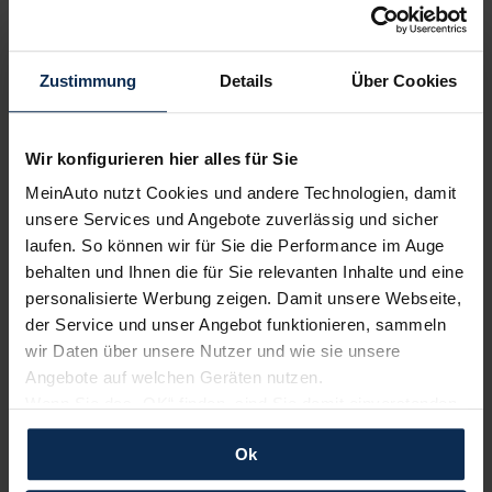
Volvo
Renault
Zustimmung
Details
Über Cookies
Wir konfigurieren hier alles für Sie
MeinAuto nutzt Cookies und andere Technologien, damit
unsere Services und Angebote zuverlässig und sicher
laufen. So können wir für Sie die Performance im Auge
behalten und Ihnen die für Sie relevanten Inhalte und eine
personalisierte Werbung zeigen. Damit unsere Webseite,
Polestar
KIA
der Service und unser Angebot funktionieren, sammeln
wir Daten über unsere Nutzer und wie sie unsere
Angebote auf welchen Geräten nutzen.
Wenn Sie das „OK“ finden, sind Sie damit einverstanden
und erlauben uns Cookies für unseren Service zu
Ok
verwenden und diese Daten an Dritte weiterzugeben,
etwa an unsere Marketingpartner. Falls Sie dem nicht