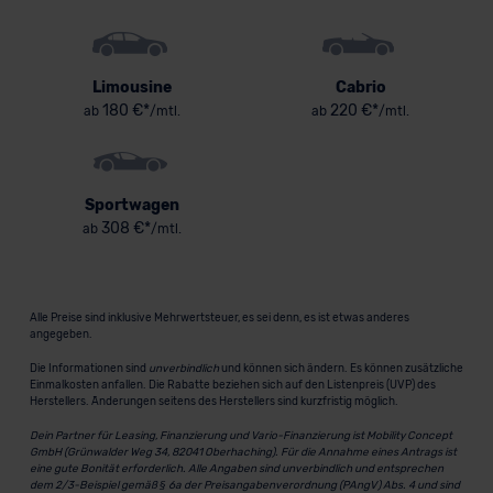
Limousine
Cabrio
180 €*
220 €*
ab
/mtl.
ab
/mtl.
Sportwagen
308 €*
ab
/mtl.
Alle Preise sind inklusive Mehrwertsteuer, es sei denn, es ist etwas anderes
angegeben.
Die Informationen sind
unverbindlich
und können sich ändern. Es können zusätzliche
Einmalkosten anfallen. Die Rabatte beziehen sich auf den Listenpreis (UVP) des
Herstellers. Änderungen seitens des Herstellers sind kurzfristig möglich.
Dein Partner für Leasing, Finanzierung und Vario-Finanzierung ist Mobility Concept
GmbH (Grünwalder Weg 34, 82041 Oberhaching). Für die Annahme eines Antrags ist
eine gute Bonität erforderlich. Alle Angaben sind unverbindlich und entsprechen
dem 2/3-Beispiel gemäß § 6a der Preisangabenverordnung (PAngV) Abs. 4 und sind