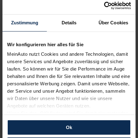
Volvo
Renault
Zustimmung
Details
Über Cookies
Wir konfigurieren hier alles für Sie
MeinAuto nutzt Cookies und andere Technologien, damit
unsere Services und Angebote zuverlässig und sicher
laufen. So können wir für Sie die Performance im Auge
behalten und Ihnen die für Sie relevanten Inhalte und eine
personalisierte Werbung zeigen. Damit unsere Webseite,
KIA
BMW
der Service und unser Angebot funktionieren, sammeln
wir Daten über unsere Nutzer und wie sie unsere
Angebote auf welchen Geräten nutzen.
Wenn Sie das „OK“ finden, sind Sie damit einverstanden
und erlauben uns Cookies für unseren Service zu
Ok
verwenden und diese Daten an Dritte weiterzugeben,
etwa an unsere Marketingpartner. Falls Sie dem nicht