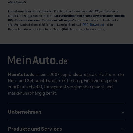
ohne Gewähr.
Für Informationen zum offiziellen Kraftstoffverbrauch und den CO₂-Emissionen
neuer Fahrzeuge kannst du den
"Leitfaden über den Kraftstoffverbrauch und die
CO₂-Emissionen neuer Personenkraftwagen"
einsehen. Dieser Leitfaden ist in
allen Verkaufsstellen erhältlich und kann kostenlos als
PDF-Download
bei der
Deutschen Automobil Treuhand GmbH (DAT) heruntergeladen werden.
MeinAuto.de
ist eine 2007 gegründete, digitale Plattform, die
Neu- und Gebrauchtwagen als Leasing, Finanzierung oder
zum Kauf anbietet, transparent vergleichbar macht und
markenunabhängig berät.
Unternehmen
Produkte und Services