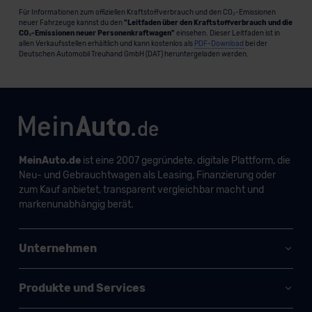
Für Informationen zum offiziellen Kraftstoffverbrauch und den CO₂-Emissionen
neuer Fahrzeuge kannst du den
"Leitfaden über den Kraftstoffverbrauch und die
CO₂-Emissionen neuer Personenkraftwagen"
einsehen. Dieser Leitfaden ist in
allen Verkaufsstellen erhältlich und kann kostenlos als
PDF-Download
bei der
Deutschen Automobil Treuhand GmbH (DAT) heruntergeladen werden.
MeinAuto.de
ist eine 2007 gegründete, digitale Plattform, die
Neu- und Gebrauchtwagen als Leasing, Finanzierung oder
zum Kauf anbietet, transparent vergleichbar macht und
markenunabhängig berät.
Unternehmen
Produkte und Services