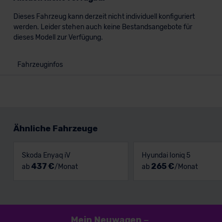
Dieses Fahrzeug kann derzeit nicht individuell konfiguriert
werden. Leider stehen auch keine Bestandsangebote für
dieses Modell zur Verfügung.
Fahrzeuginfos
Ähnliche Fahrzeuge
Skoda Enyaq iV
Hyundai Ioniq 5
437 €
265 €
ab
/Monat
ab
/Monat
Mein Neuwagen
–