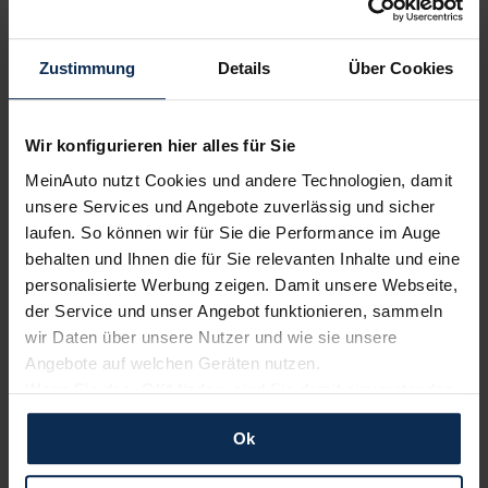
Volvo
Renault
Zustimmung
Details
Über Cookies
Wir konfigurieren hier alles für Sie
MeinAuto nutzt Cookies und andere Technologien, damit
unsere Services und Angebote zuverlässig und sicher
laufen. So können wir für Sie die Performance im Auge
behalten und Ihnen die für Sie relevanten Inhalte und eine
KIA
BMW
personalisierte Werbung zeigen. Damit unsere Webseite,
der Service und unser Angebot funktionieren, sammeln
wir Daten über unsere Nutzer und wie sie unsere
Angebote auf welchen Geräten nutzen.
Wenn Sie das „OK“ finden, sind Sie damit einverstanden
und erlauben uns Cookies für unseren Service zu
Ok
verwenden und diese Daten an Dritte weiterzugeben,
etwa an unsere Marketingpartner. Falls Sie dem nicht