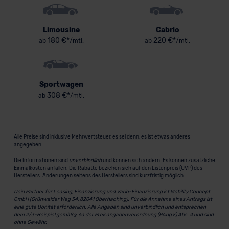
Limousine
Cabrio
180 €*
220 €*
ab
/mtl.
ab
/mtl.
Sportwagen
308 €*
ab
/mtl.
Alle Preise sind inklusive Mehrwertsteuer, es sei denn, es ist etwas anderes
angegeben.
Die Informationen sind
unverbindlich
und können sich ändern. Es können zusätzliche
Einmalkosten anfallen. Die Rabatte beziehen sich auf den Listenpreis (UVP) des
Herstellers. Änderungen seitens des Herstellers sind kurzfristig möglich.
Dein Partner für Leasing, Finanzierung und Vario-Finanzierung ist Mobility Concept
GmbH (Grünwalder Weg 34, 82041 Oberhaching). Für die Annahme eines Antrags ist
eine gute Bonität erforderlich. Alle Angaben sind unverbindlich und entsprechen
dem 2/3-Beispiel gemäß § 6a der Preisangabenverordnung (PAngV) Abs. 4 und sind
ohne Gewähr.