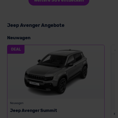
weitere SUV entdecken
Jeep Avenger Angebote
Neuwagen
DEAL
Neuwagen
Jeep Avenger Summit
Kon