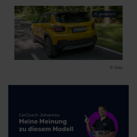
der EU erfolgt, erfolgt dies ausschließlich auf der
Grundlage eines Angemessenheitsbeschlusses der EU-
KI-generiert
Kommission (Art. 45 Abs. 1 DSGVO), von
Standarddatenschutzklauseln (Art. 46 Abs. 2 lit. c
DSGVO) oder wenn Sie hierzu Ihre Einwilligung freiwillig
erteilen. Nähere Informationen zu den bestehenden
Datenschutzklauseln können Sie über den Kontakt zu
unserem Datenschutzbeauftragten unter
datenschutz@meinauto.de anfordern.
© Jeep
Datenschutzerklärung
|
Impressum