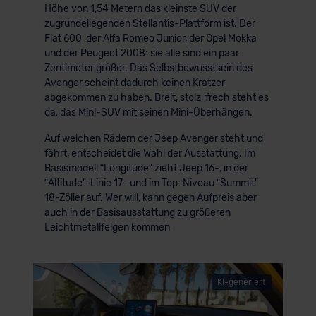
Höhe von 1,54 Metern das kleinste SUV der
zugrundeliegenden Stellantis-Plattform ist. Der
Fiat 600, der Alfa Romeo Junior, der Opel Mokka
und der Peugeot 2008: sie alle sind ein paar
Zentimeter größer. Das Selbstbewusstsein des
Avenger scheint dadurch keinen Kratzer
abgekommen zu haben. Breit, stolz, frech steht es
da, das Mini-SUV mit seinen Mini-Überhängen.
Auf welchen Rädern der Jeep Avenger steht und
fährt, entscheidet die Wahl der Ausstattung. Im
Basismodell ʺLongitude" zieht Jeep 16-, in der
ʺAltitude"-Linie 17- und im Top-Niveau ʺSummit"
18-Zöller auf. Wer will, kann gegen Aufpreis aber
auch in der Basisausstattung zu größeren
Leichtmetallfelgen kommen
KI-generiert