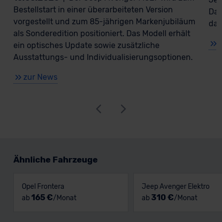
Bestellstart in einer überarbeiteten Version
Das
vorgestellt und zum 85-jährigen Markenjubiläum
dab
als Sonderedition positioniert. Das Modell erhält
ein optisches Update sowie zusätzliche
Ausstattungs- und Individualisierungsoptionen.
zur News
Ähnliche Fahrzeuge
Opel Frontera
Jeep Avenger Elektro
165 €
310 €
ab
/Monat
ab
/Monat