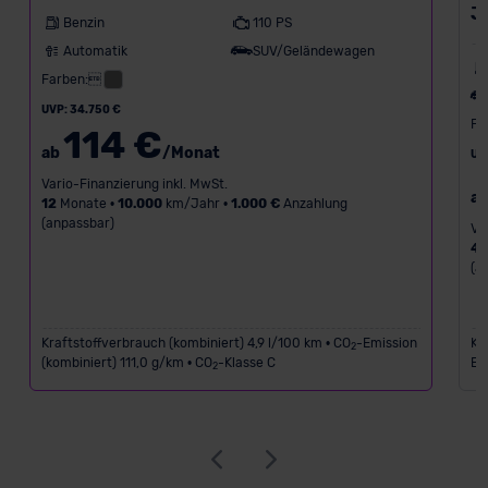
J
Benzin
110 PS
Automatik
SUV/Geländewagen
Farben:
UVP: 34.750 €
Fa
114 €
ab
/Monat
UV
Vario-Finanzierung inkl. MwSt.
a
12
Monate •
10.000
km/Jahr •
1.000 €
Anzahlung
(anpassbar)
Va
4
(a
Kraftstoffverbrauch (kombiniert) 4,9 l/100 km • CO
-Emission
Kr
2
(kombiniert) 111,0 g/km • CO
-Klasse C
Em
2