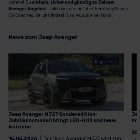
kommst Du
einfach, sicher und günstig zu Deinem
Avenger Angebot
– inklusive persönlicher Beratung Deines
CarCoaches. Bei uns findest Du alles aus einer Hand.
News zum Jeep Avenger
KI-generiert
Jeep Avenger MJ27 Sonderedition:
Jee
Jubiläumsmodell bringt LED-Grill und neue
int
Antriebe
28
15.05.2026
|
Der Jeep Avenger MJ27 wird zum
Jee