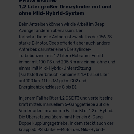
▶ Motor & Antrieb
1,2 Liter großer Dreizylinder mit und
ohne Mild-Hybrid-System
Beim Antreiben können wir die Arbeit im Jeep
Avenger anderen überlassen. Der
fortschrittlichste Antrieb ist zweifellos der 156 PS
starke E-Motor. Jeep offeriert aber auch andere
Antreiber, darunter einen Dreizylinder-
Turbobenziner mit 1,2 Litern Hubraum. Er tritt
immer mit 100 PS und 205 Nm an: einmal ohne und
einmal mit Mild-Hybrid-Unterstützung
(Kraftstoffverbrauch kombiniert 4,9 bis 5,8 Liter
auf 100 km, 11 bis 131 g/km CO2 und
Energieeffizienzklasse C bis D).
In jenem Fall heißt er 1.2 GSE T3 und verteilt seine
Kraft mittels manuellem 6-Ganggetriebe auf die
Vorderräder. Im anderen Fall heißt er 1.2 e-Hybrid.
Die Übersetzung übernimmt hier ein 6-Gang-
Doppelkupplungsgetriebe. In dem steckt auch der
knapp 30 PS starke E-Motor des Mild-Hybrid-