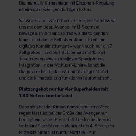
Die manuelle Klimaanlage mit Einzonen-Regelung
ist eines der wenigen dürftigen Extras.
Wir wollen aber weiterhin nicht vergessen, dass wir
uns mit dem Jeep Avenger im B-Segment
bewegen. In ihm sind Extras wie die folgenden
längst noch keine Selbstverständlichkeit: ein
digitales Kombiinstrument – wenn auch nur ein 7
Zoll großes – und ein Infotainment mit 10-Zoll-
Touchscreen sowie kabelloser Smartphone-
Integration. In der ʺAltitude"-Linie wächst die
Diagonale des Digitalinstrument auf gut 10 Zoll;
und die Klimatisierung funktioniert automatisch.
Platzangebot nur für vier Superhelden mit
1,80 Metern komfortabel
Dass sich bei der Klimaautomatik nur eine Zone
regeln lässt, ist bei der Größe des Avenger nur
bedingt ein halber Pferdefuß. Der kleine Jeep ist
trotz fünf Sitzplätzen in Wahrheit ein 4-Sitzer; der
Mittelsitz hinten ist nur für Notfälle – zur