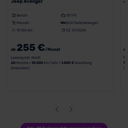
J
Jeep Avenger
Benzin
101 PS
Manuell
SUV/Geländewagen
10.100 km
EZ: 01/2024
255 €
a
ab
/Monat
Fi
Leasing inkl. MwSt.
6
60
Monate •
10.000
km/Jahr •
1.000 €
Anzahlung
(a
(anpassbar)