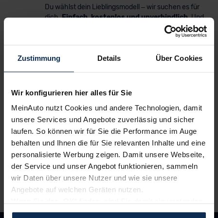
Du wählst dein Lieblingsmodell – wir suchen es für
dich.
Einfach, kostenlos und unverbindlich
. Und
garantiert zu Top-Preisen.
2.
Bestes Angebot wählen
Zustimmung
Details
Über Cookies
Du erhältst ein
individuelles Angebot
– inklusive
kompetenter Beratung und
persönlichem
Ansprechpartner
. Alles klar? Bestelle deinen
Wir konfigurieren hier alles für Sie
Neuwagen, ganz einfach online.
MeinAuto nutzt Cookies und andere Technologien, damit
unsere Services und Angebote zuverlässig und sicher
3.
Einfach losfahren
laufen. So können wir für Sie die Performance im Auge
behalten und Ihnen die für Sie relevanten Inhalte und eine
Wir liefern
deinen Neuwagen – auf Wunsch sogar
personalisierte Werbung zeigen. Damit unsere Webseite,
vor die Haustür
. Und auch während der Laufzeit
genießt du alle Vorteile von MeinAuto.de wie zum
der Service und unser Angebot funktionieren, sammeln
Beispiel
freie Werkstattwahl
und persönlichen
wir Daten über unsere Nutzer und wie sie unsere
Ansprechpartner.
Angebote auf welchen Geräten nutzen.
Wenn Sie das „OK“ finden, sind Sie damit einverstanden
und erlauben uns Cookies für unseren Service zu