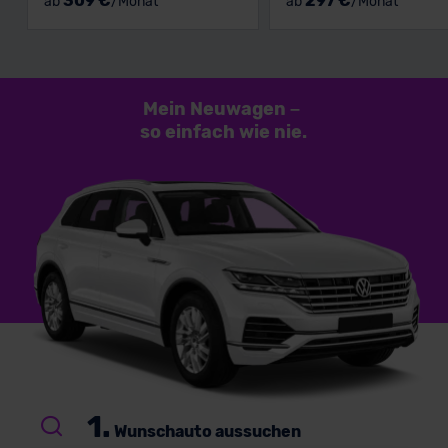
309 €
297 €
ab
/Monat
ab
/Monat
Mein Neuwagen
–
so einfach
wie nie.
1.
Wunschauto aussuchen