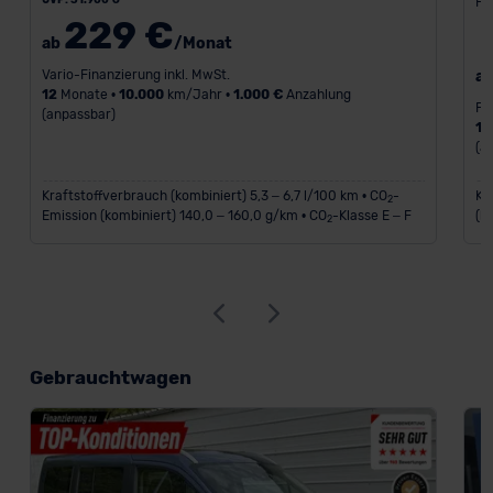
Fa
229 €
ab
/Monat
Vario-Finanzierung inkl. MwSt.
a
12
Monate •
10.000
km/Jahr •
1.000 €
Anzahlung
Fi
(anpassbar)
18
(a
Kraftstoffverbrauch (kombiniert) 5,3 – 6,7 l/100 km • CO
-
Kr
2
Emission (kombiniert) 140,0 – 160,0 g/km • CO
-Klasse E – F
(k
2
Gebrauchtwagen