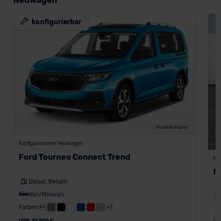
Neuwagen
konfigurierbar
Modellbeispiel
Konfigurierbarer Neuwagen
Ford Tourneo Connect Trend
Ne
F
Diesel, Benzin
Van/Minivan
Farben:
+3
UVP: 31.900 €