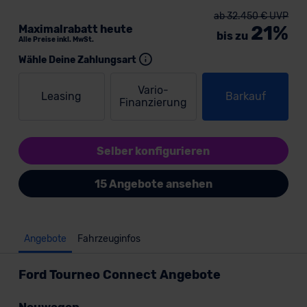
ab 32.450 € UVP
21%
Maximalrabatt heute
bis zu
Alle Preise inkl. MwSt.
Wähle Deine Zahlungsart
Vario-
Leasing
Barkauf
Finanzierung
Selber konfigurieren
15 Angebote ansehen
Angebote
Fahrzeuginfos
Ford Tourneo Connect Angebote