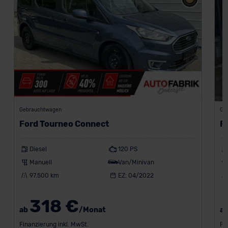
Gebrauchtwagen
Ge
Ford Tourneo Connect
F
Diesel
120 PS
Manuell
Van/Minivan
97.500 km
EZ: 04/2022
318 €
ab
/Monat
a
Finanzierung inkl. MwSt.
Fi