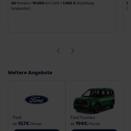
60
Monate •
10.000
km/Jahr •
1.000 €
Anzahlung
6
(anpassbar)
(a
Weitere Angebote
Ford
Ford Tourneo
157€
194€
ab
/Monat
ab
/Monat