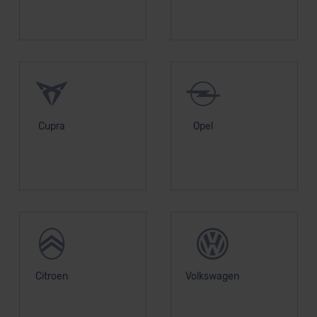
erteilen. Nähere Informationen zu den bestehenden
Datenschutzklauseln können Sie über den Kontakt zu
unserem Datenschutzbeauftragten unter
datenschutz@meinauto.de anfordern.
Datenschutzerklärung
|
Impressum
Cupra
Opel
Citroen
Volkswagen