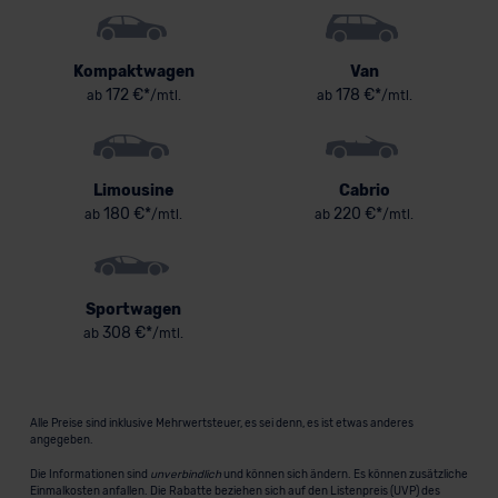
Kompaktwagen
Van
172 €*
178 €*
ab
/mtl.
ab
/mtl.
Limousine
Cabrio
180 €*
220 €*
ab
/mtl.
ab
/mtl.
Sportwagen
308 €*
ab
/mtl.
Alle Preise sind inklusive Mehrwertsteuer, es sei denn, es ist etwas anderes
angegeben.
Die Informationen sind
unverbindlich
und können sich ändern. Es können zusätzliche
Einmalkosten anfallen. Die Rabatte beziehen sich auf den Listenpreis (UVP) des