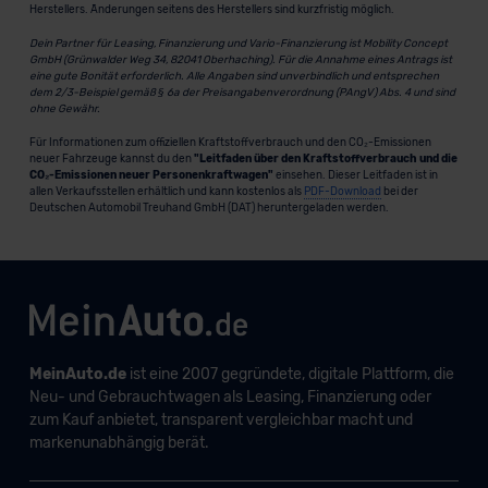
Herstellers. Änderungen seitens des Herstellers sind kurzfristig möglich.
Dein Partner für Leasing, Finanzierung und Vario-Finanzierung ist Mobility Concept
GmbH (Grünwalder Weg 34, 82041 Oberhaching). Für die Annahme eines Antrags ist
eine gute Bonität erforderlich. Alle Angaben sind unverbindlich und entsprechen
dem 2/3-Beispiel gemäß § 6a der Preisangabenverordnung (PAngV) Abs. 4 und sind
ohne Gewähr.
Für Informationen zum offiziellen Kraftstoffverbrauch und den CO₂-Emissionen
neuer Fahrzeuge kannst du den
"Leitfaden über den Kraftstoffverbrauch und die
CO₂-Emissionen neuer Personenkraftwagen"
einsehen. Dieser Leitfaden ist in
allen Verkaufsstellen erhältlich und kann kostenlos als
PDF-Download
bei der
Deutschen Automobil Treuhand GmbH (DAT) heruntergeladen werden.
MeinAuto.de
ist eine 2007 gegründete, digitale Plattform, die
Neu- und Gebrauchtwagen als Leasing, Finanzierung oder
zum Kauf anbietet, transparent vergleichbar macht und
markenunabhängig berät.