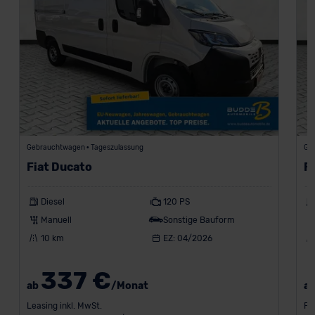
Gebrauchtwagen • Tageszulassung
Ge
Fiat Ducato
F
Diesel
120 PS
Manuell
Sonstige Bauform
10 km
EZ: 04/2026
337 €
ab
/Monat
a
Leasing inkl. MwSt.
Fi