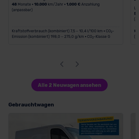
48
Monate •
10.000
km/Jahr •
1.000 €
Anzahlung
Le
(anpassbar)
5
(a
Kraftstoffverbrauch (kombiniert) 7,5 – 10,4 l/100 km • CO
-
Kr
2
Emission (kombiniert) 198,0 – 275,0 g/km • CO
-Klasse G
(k
2
Alle 2 Neuwagen ansehen
Gebrauchtwagen