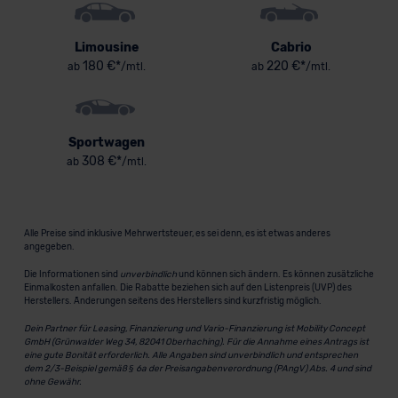
Limousine
Cabrio
180 €*
220 €*
ab
/mtl.
ab
/mtl.
Sportwagen
308 €*
ab
/mtl.
Alle Preise sind inklusive Mehrwertsteuer, es sei denn, es ist etwas anderes
angegeben.
Die Informationen sind
unverbindlich
und können sich ändern. Es können zusätzliche
Einmalkosten anfallen. Die Rabatte beziehen sich auf den Listenpreis (UVP) des
Herstellers. Änderungen seitens des Herstellers sind kurzfristig möglich.
Dein Partner für Leasing, Finanzierung und Vario-Finanzierung ist Mobility Concept
GmbH (Grünwalder Weg 34, 82041 Oberhaching). Für die Annahme eines Antrags ist
eine gute Bonität erforderlich. Alle Angaben sind unverbindlich und entsprechen
dem 2/3-Beispiel gemäß § 6a der Preisangabenverordnung (PAngV) Abs. 4 und sind
ohne Gewähr.