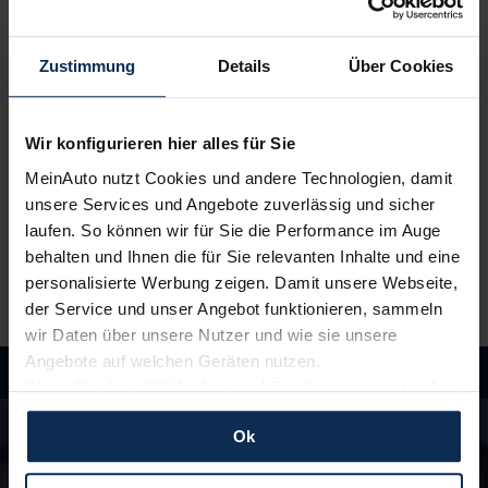
Du erhältst ein
individuelles Angebot
– inklusive
kompetenter Beratung und
persönlichem
Zustimmung
Details
Über Cookies
Ansprechpartner
. Alles klar? Bestelle deinen
Neuwagen, ganz einfach online.
Wir konfigurieren hier alles für Sie
3.
Einfach losfahren
MeinAuto nutzt Cookies und andere Technologien, damit
Wir liefern
deinen Neuwagen – auf Wunsch sogar
unsere Services und Angebote zuverlässig und sicher
vor die Haustür
. Und auch während der Laufzeit
laufen. So können wir für Sie die Performance im Auge
genießt du alle Vorteile von MeinAuto.de wie zum
behalten und Ihnen die für Sie relevanten Inhalte und eine
Beispiel
freie Werkstattwahl
und persönlichen
personalisierte Werbung zeigen. Damit unsere Webseite,
Ansprechpartner.
der Service und unser Angebot funktionieren, sammeln
wir Daten über unsere Nutzer und wie sie unsere
Angebote auf welchen Geräten nutzen.
Wenn Sie das „OK“ finden, sind Sie damit einverstanden
Hast du Fragen?
und erlauben uns Cookies für unseren Service zu
Ok
In unseren FAQ findest du Antworten rund um
verwenden und diese Daten an Dritte weiterzugeben,
die Themen Fahrzeuge, Finanzierung und
etwa an unsere Marketingpartner. Falls Sie dem nicht