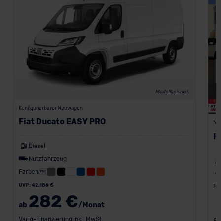
Modellbeispiel
Konfigurierbarer Neuwagen
Fiat Ducato EASY PRO
Ne
F
Diesel
Nutzfahrzeug
Farben:
UVP: 42.186 €
Fa
282 €
ab
/Monat
Vario-Finanzierung inkl. MwSt.
a