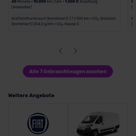
60
Monate •
10.000
km/Jahr •
1.000 €
Anzahlung
6
(anpassbar)
(a
Kraftstoffverbrauch (kombiniert) 7,7 l/100 km • CO
-Emission
Kr
2
(kombiniert) 204,0 g/km • CO
-Klasse G
(k
2
Alle 7 Gebrauchtwagen ansehen
Weitere Angebote