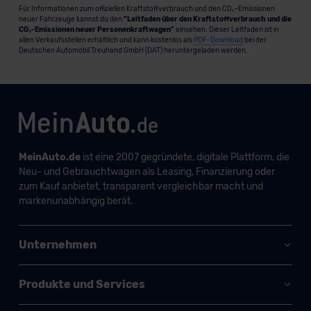
Für Informationen zum offiziellen Kraftstoffverbrauch und den CO₂-Emissionen
neuer Fahrzeuge kannst du den
"Leitfaden über den Kraftstoffverbrauch und die
CO₂-Emissionen neuer Personenkraftwagen"
einsehen. Dieser Leitfaden ist in
allen Verkaufsstellen erhältlich und kann kostenlos als
PDF-Download
bei der
Deutschen Automobil Treuhand GmbH (DAT) heruntergeladen werden.
MeinAuto.de
ist eine 2007 gegründete, digitale Plattform, die
Neu- und Gebrauchtwagen als Leasing, Finanzierung oder
zum Kauf anbietet, transparent vergleichbar macht und
markenunabhängig berät.
Unternehmen
Produkte und Services