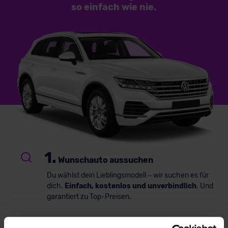
so einfach
wie nie.
1.
Wunschauto aussuchen
Du wählst dein Lieblingsmodell – wir suchen es für
dich.
Einfach, kostenlos und unverbindlich
. Und
garantiert zu Top-Preisen.
2.
Bestes Angebot wählen