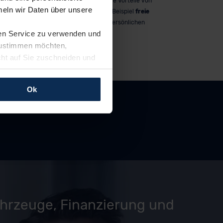
er
. Alles klar?
Laufzeit genießt du alle Vorteile von
eln wir Daten über unsere
z einfach
MeinAuto.de wie zum Beispiel
freie
Werkstattwahl
und persönlichen
ren Service zu verwenden und
Ansprechpartner.
 zustimmen möchten,
cht auf Sie zuschneiden und
llungen jederzeit anpassen
Ok
rfolgen: Wir beabsichtigen
ssen. Soweit eine
age eines
nschutzklauseln (Art. 46
mationen zu den bestehenden
ter datenschutz@meinauto.de
ahrzeuge, Finanzierung und