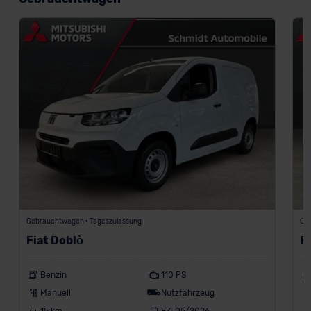
Gebrauchtwagen • Tageszulassung
Ge
Fiat Doblò
F
Benzin
110 PS
Manuell
Nutzfahrzeug