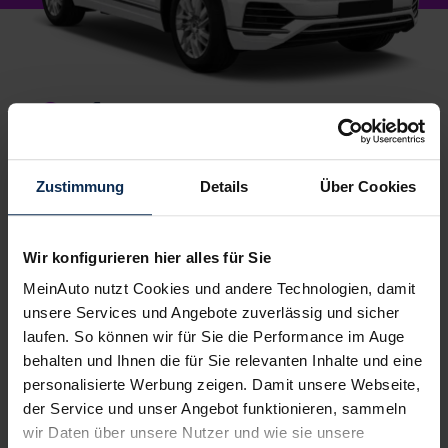
1.
Wunschauto aussuchen
Du wählst dein Lieblingsmodell – wir suchen es für
dich.
Einfach, kostenlos und unverbindlich
. Und
Zustimmung
Details
Über Cookies
garantiert zu Top-Preisen.
2.
Bestes Angebot wählen
Wir konfigurieren hier alles für Sie
Du erhältst ein
individuelles Angebot
– inklusive
MeinAuto nutzt Cookies und andere Technologien, damit
kompetenter Beratung und
persönlichem
unsere Services und Angebote zuverlässig und sicher
Ansprechpartner
. Alles klar? Bestelle deinen
laufen. So können wir für Sie die Performance im Auge
Neuwagen, ganz einfach online.
behalten und Ihnen die für Sie relevanten Inhalte und eine
personalisierte Werbung zeigen. Damit unsere Webseite,
3.
Einfach losfahren
der Service und unser Angebot funktionieren, sammeln
Wir liefern
deinen Neuwagen – auf Wunsch sogar
wir Daten über unsere Nutzer und wie sie unsere