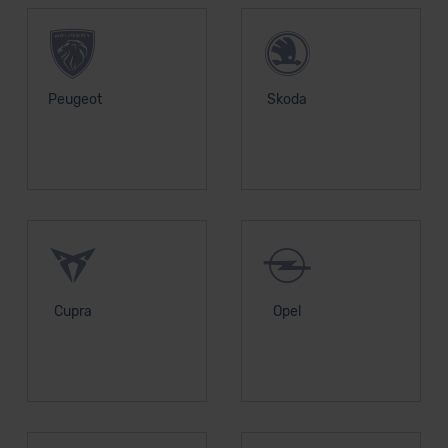
Kommission (Art. 45 Abs. 1 DSGVO), von
Standarddatenschutzklauseln (Art. 46 Abs. 2 lit. c
DSGVO) oder wenn Sie hierzu Ihre Einwilligung freiwillig
erteilen. Nähere Informationen zu den bestehenden
Peugeot
Skoda
Datenschutzklauseln können Sie über den Kontakt zu
unserem Datenschutzbeauftragten unter
datenschutz@meinauto.de anfordern.
Datenschutzerklärung
|
Impressum
Cupra
Opel