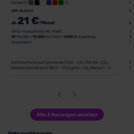
Farben:
Fa
+2
UVP: 30.072 €
UV
21 €
ab
/Monat
a
Vario-Finanzierung inkl. MwSt.
Va
12
Monate •
10.000
km/Jahr •
1.000 €
Anzahlung
12
(anpassbar)
(a
Kraftstoffverbrauch (kombiniert) 5,8 – 6,5 l/100 km • CO
-
Kr
2
Emission (kombiniert) 150,0 – 171,0 g/km • CO
-Klasse F – E
Em
2
Alle 3 Neuwagen ansehen
Gebrauchtwagen