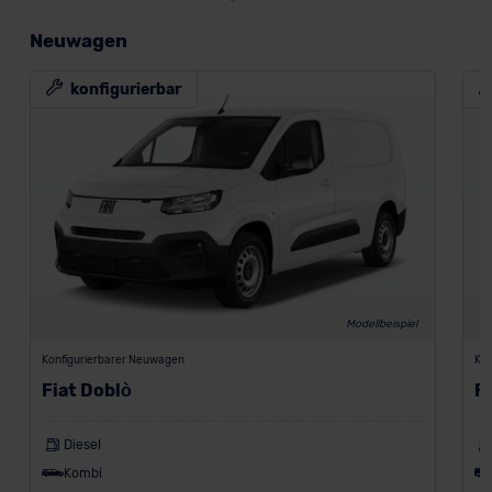
Neuwagen
konfigurierbar
Modellbeispiel
Konfigurierbarer Neuwagen
Kon
Fiat Doblò
F
Diesel
Kombi