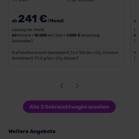
15 km
EZ: 05/2026
241 €
ab
/Monat
a
Leasing inkl. MwSt.
Le
60
Monate •
10.000
km/Jahr •
1.000 €
Anzahlung
6
(anpassbar)
(a
Kraftstoffverbrauch (kombiniert) 7,6 l/100 km • CO
-Emission
Kr
2
(kombiniert) 171,0 g/km • CO
-Klasse F
(k
2
Alle 3 Gebrauchtwagen ansehen
Weitere Angebote