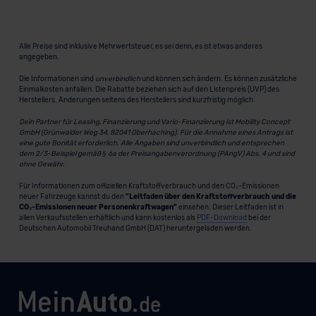
Alle Preise sind inklusive Mehrwertsteuer, es sei denn, es ist etwas anderes
angegeben.
Die Informationen sind
unverbindlich
und können sich ändern. Es können zusätzliche
Einmalkosten anfallen. Die Rabatte beziehen sich auf den Listenpreis (UVP) des
Herstellers. Änderungen seitens des Herstellers sind kurzfristig möglich.
Dein Partner für Leasing, Finanzierung und Vario-Finanzierung ist Mobility Concept
GmbH (Grünwalder Weg 34, 82041 Oberhaching). Für die Annahme eines Antrags ist
eine gute Bonität erforderlich. Alle Angaben sind unverbindlich und entsprechen
dem 2/3-Beispiel gemäß § 6a der Preisangabenverordnung (PAngV) Abs. 4 und sind
ohne Gewähr.
Für Informationen zum offiziellen Kraftstoffverbrauch und den CO₂-Emissionen
neuer Fahrzeuge kannst du den
"Leitfaden über den Kraftstoffverbrauch und die
CO₂-Emissionen neuer Personenkraftwagen"
einsehen. Dieser Leitfaden ist in
allen Verkaufsstellen erhältlich und kann kostenlos als
PDF-Download
bei der
Deutschen Automobil Treuhand GmbH (DAT) heruntergeladen werden.